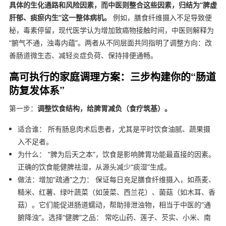
具体的生化通路和风险因素，而中医则整合这些因素，归结为“脾虚
肝郁、痰瘀内生”这一整体病机。
例如，膳食纤维摄入不足导致便
秘，毒素停留，现代医学认为增加致癌物接触时间，中医则解释为
“腑气不通，浊毒内蕴”。两者从不同层面共同指明了调整方向：改
善肠道微生态、减轻炎症负荷、保持排便通畅。
高可执行的家庭调理方案：三步构建你的“肠道
防复发体系”
第一步：
调整饮食结构，给脾胃减负（食疗筑基）。
适合谁： 所有肠息肉术后患者，尤其是平时饮食油腻、蔬果摄
入不足者。
为什么： “脾为后天之本”，饮食是影响脾胃功能最直接的因素。
正确的饮食能健脾祛湿，从源头减少“痰湿”生成。
做法：增加“疏通”之力： 保证每日充足膳食纤维摄入，如燕麦、
糙米、红薯、绿叶蔬菜（如菠菜、西兰花）、菌菇（如木耳、香
菇）。它们能促进肠道蠕动，帮助排泄浊物，相当于中医的“通
腑降浊”。选择“健脾”之品： 常吃山药、莲子、芡实、小米、南