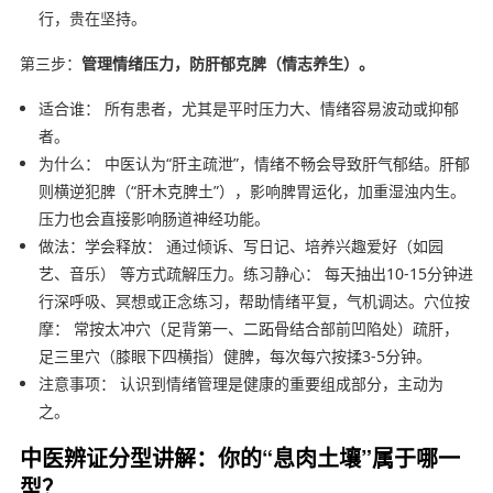
行，贵在坚持。
第三步：
管理情绪压力，防肝郁克脾（情志养生）。
适合谁： 所有患者，尤其是平时压力大、情绪容易波动或抑郁
者。
为什么： 中医认为“肝主疏泄”，情绪不畅会导致肝气郁结。肝郁
则横逆犯脾（“肝木克脾土”），影响脾胃运化，加重湿浊内生。
压力也会直接影响肠道神经功能。
做法：学会释放： 通过倾诉、写日记、培养兴趣爱好（如园
艺、音乐） 等方式疏解压力。练习静心： 每天抽出10-15分钟进
行深呼吸、冥想或正念练习，帮助情绪平复，气机调达。穴位按
摩： 常按太冲穴（足背第一、二跖骨结合部前凹陷处）疏肝，
足三里穴（膝眼下四横指）健脾，每次每穴按揉3-5分钟。
注意事项： 认识到情绪管理是健康的重要组成部分，主动为
之。
中医辨证分型讲解：你的“息肉土壤”属于哪一
型？