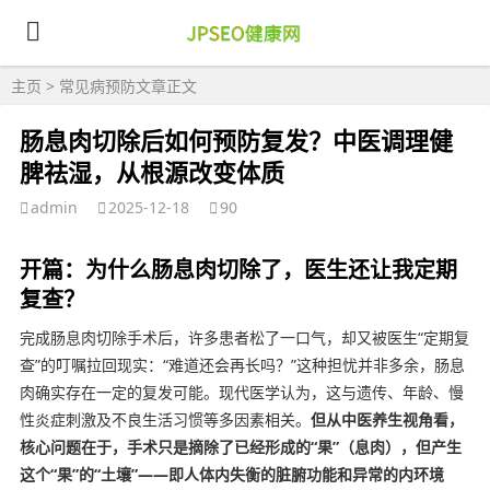
主页
>
常见病预防
文章正文
肠息肉切除后如何预防复发？中医调理健
脾祛湿，从根源改变体质
admin
2025-12-18
90
开篇：为什么肠息肉切除了，医生还让我定期
复查？
完成肠息肉切除手术后，许多患者松了一口气，却又被医生“定期复
查”的叮嘱拉回现实：“难道还会再长吗？”这种担忧并非多余，肠息
肉确实存在一定的复发可能。现代医学认为，这与遗传、年龄、慢
性炎症刺激及不良生活习惯等多因素相关。
但从中医养生视角看，
核心问题在于，手术只是摘除了已经形成的“果”（息肉），但产生
这个“果”的“土壤”——即人体内失衡的脏腑功能和异常的内环境