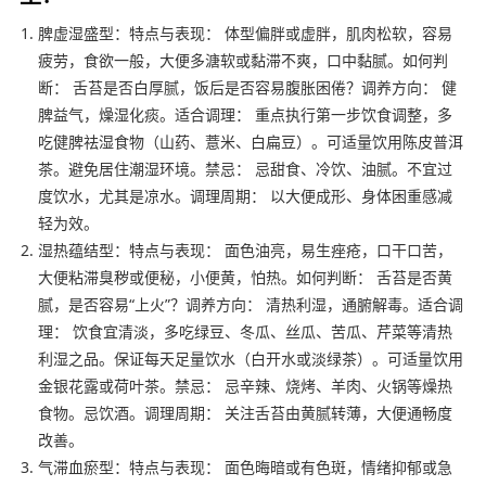
脾虚湿盛型：特点与表现： 体型偏胖或虚胖，肌肉松软，容易
疲劳，食欲一般，大便多溏软或黏滞不爽，口中黏腻。如何判
断： 舌苔是否白厚腻，饭后是否容易腹胀困倦？调养方向： 健
脾益气，燥湿化痰。适合调理： 重点执行第一步饮食调整，多
吃健脾祛湿食物（山药、薏米、白扁豆）。可适量饮用陈皮普洱
茶。避免居住潮湿环境。禁忌： 忌甜食、冷饮、油腻。不宜过
度饮水，尤其是凉水。调理周期： 以大便成形、身体困重感减
轻为效。
湿热蕴结型：特点与表现： 面色油亮，易生痤疮，口干口苦，
大便粘滞臭秽或便秘，小便黄，怕热。如何判断： 舌苔是否黄
腻，是否容易“上火”？调养方向： 清热利湿，通腑解毒。适合调
理： 饮食宜清淡，多吃绿豆、冬瓜、丝瓜、苦瓜、芹菜等清热
利湿之品。保证每天足量饮水（白开水或淡绿茶）。可适量饮用
金银花露或荷叶茶。禁忌： 忌辛辣、烧烤、羊肉、火锅等燥热
食物。忌饮酒。调理周期： 关注舌苔由黄腻转薄，大便通畅度
改善。
气滞血瘀型：特点与表现： 面色晦暗或有色斑，情绪抑郁或急