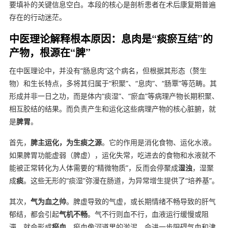
要填补的关键信息空白。本段的核心是剖析患者在术后康复期普遍
存在的行动迷茫。
中医理论解释根本原因：息肉是“痰瘀互结”的
产物，根源在“脾”
在中医理论中，并没有“肠息肉”这个病名，但根据其形态（赘生
物）和生长特点，多将其归属于“积聚”、“息肉”、“肠覃”等范畴。其
形成并非一日之功，而是体内“痰湿”、“瘀血”等病理产物长期积聚、
相互胶结的结果。而负责产生和运化这些病理产物的核心脏腑，就
是
脾胃
。
首先，
脾主运化，为生痰之源
。它的作用是消化食物、运化水液。
如果脾胃功能虚弱（脾虚），运化失常，吃进去的食物和水液就不
能被正常转化为人体需要的“精微物质”，反而会停聚成
湿浊
，湿聚
成
痰
。这些无形的“痰湿”弥漫在肠道，为异常增生提供了“培养基”。
其次，
气为血之帅
。脾虚导致的气虚，或长期情绪不畅导致的肝气
郁结，都会引起
气机不畅
。气不行则血不行，血液运行缓慢或阻
滞，就会形成
瘀血
。瘀血像河道里的淤泥，会进一步阻碍气血和津