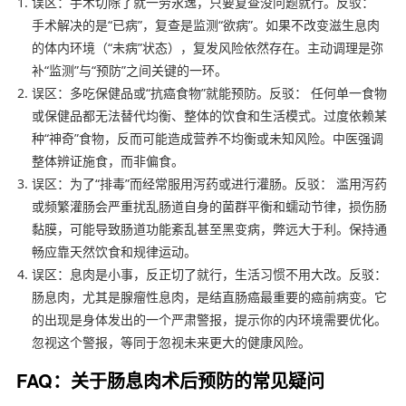
误区：手术切除了就一劳永逸，只要复查没问题就行。反驳：
手术解决的是“已病”，复查是监测“欲病”。如果不改变滋生息肉
的体内环境（“未病”状态），复发风险依然存在。主动调理是弥
补“监测”与“预防”之间关键的一环。
误区：多吃保健品或“抗癌食物”就能预防。反驳： 任何单一食物
或保健品都无法替代均衡、整体的饮食和生活模式。过度依赖某
种“神奇”食物，反而可能造成营养不均衡或未知风险。中医强调
整体辨证施食，而非偏食。
误区：为了“排毒”而经常服用泻药或进行灌肠。反驳： 滥用泻药
或频繁灌肠会严重扰乱肠道自身的菌群平衡和蠕动节律，损伤肠
黏膜，可能导致肠道功能紊乱甚至黑变病，弊远大于利。保持通
畅应靠天然饮食和规律运动。
误区：息肉是小事，反正切了就行，生活习惯不用大改。反驳：
肠息肉，尤其是腺瘤性息肉，是结直肠癌最重要的癌前病变。它
的出现是身体发出的一个严肃警报，提示你的内环境需要优化。
忽视这个警报，等同于忽视未来更大的健康风险。
FAQ：关于肠息肉术后预防的常见疑问