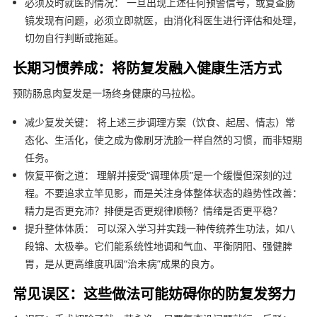
必须及时就医的情况： 一旦出现上述任何预警信号，或复查肠
镜发现有问题，必须立即就医，由消化科医生进行评估和处理，
切勿自行判断或拖延。
长期习惯养成：将防复发融入健康生活方式
预防肠息肉复发是一场终身健康的马拉松。
减少复发关键： 将上述三步调理方案（饮食、起居、情志）常
态化、生活化，使之成为像刷牙洗脸一样自然的习惯，而非短期
任务。
恢复平衡之道： 理解并接受“调理体质”是一个缓慢但深刻的过
程。不要追求立竿见影，而是关注身体整体状态的趋势性改善：
精力是否更充沛？排便是否更规律顺畅？情绪是否更平稳？
提升整体体质： 可以深入学习并实践一种传统养生功法，如八
段锦、太极拳。它们能系统性地调和气血、平衡阴阳、强健脾
胃，是从更高维度巩固“治未病”成果的良方。
常见误区：这些做法可能妨碍你的防复发努力