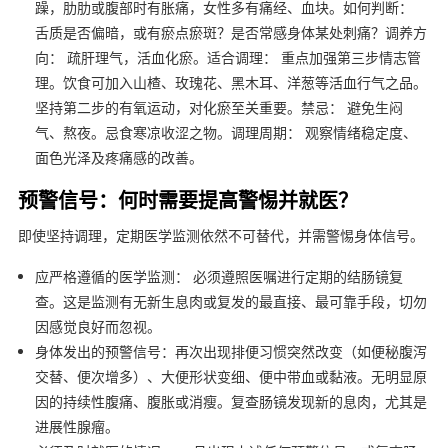
躁，肋肋或腹部时有胀痛，女性多有痛经、血块。如何判断：
舌质是否偏暗，或有瘀点瘀斑？是否常感身体某处刺痛？调养方
向： 疏肝理气，活血化瘀。适合调理： 重点加强第三步情志管
理。饮食可加入山楂、玫瑰花、黑木耳、洋葱等活血行气之品。
坚持第二步的有氧运动，对化瘀至关重要。禁忌： 避免生闷
气、熬夜。忌食寒凉收涩之物。调理周期： 观察情绪稳定度、
面色光泽及疼痛感的改善。
预警信号：何时需要提高警惕并就医？
即使坚持调理，定期医学监测依然不可替代，并需警惕身体信号。
应严格遵循的医学监测： 必须遵照医嘱进行定期的结肠镜复
查。这是监测有无新生息肉或复发的最直接、最可靠手段，切勿
因感觉良好而忽视。
身体发出的预警信号：再次出现排便习惯突然改变（如便秘腹泻
交替、便次增多）、大便形状变细、便中带血或黏液。无明显原
因的持续性腹痛、腹胀或消瘦。复查肠镜发现新的息肉，尤其是
进展性腺瘤。