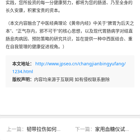
实践，您所投资的每一分健康努力，都将为您的肠道、乃至全身的
长久安康，积累宝贵的资本。
（本文内容融合了中医经典理论《黄帝内经》中关于“脾胃为后天之
本”、“正气存内，邪不可干”的核心思想，以及现代胃肠病学对结直
肠息肉病因、预防策略的研究共识，旨在提供一种中西医结合、重
在自我管理的健康促进视角。）
本文地址：
http://www.jpseo.cn/changjianbingyufang/
1234.html
版权声明：
内容均来源于互联网 如有侵权联系删除
上一篇：
韧带拉伤如何预防？中医热身运动指南：5个动作激活气血，强筋健骨
下一篇：
家用血糖仪试纸长期使用成本高？中医调理辅助，教你省对的钱