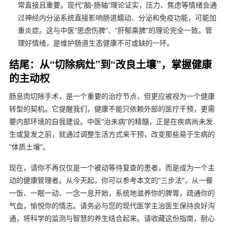
常直接且重要。现代“脑-肠轴”理论证实，压力、焦虑等情绪会通
过神经内分泌系统直接影响肠道蠕动、分泌和免疫功能，可能加
重炎症。这与中医“思虑伤脾”、“肝郁乘脾”的理论完全一致。管
理好情绪，是维护肠道生态健康不可或缺的一环。
结尾：从“切除病灶”到“改良土壤”，掌握健康
的主动权
肠息肉切除手术，是一个重要的治疗节点，但更应被视为一个健康
转型的契机。它提醒我们，健康不能只依赖外部的医疗干预，更需
要内部环境的自我建设。中医“治未病”的精髓，正是在疾病尚未发
生或复发之前，就通过调整生活方式来干预，改变那些易于生病的
“体质土壤”。
现在，请你不再仅仅是一个被动等待复查的患者，而是成为一个主
动的健康管理者。从今天起，你可以参考本文的“三步法”，从一餐
一饭、一眠一动、一念一息开始，系统地滋养你的脾胃，疏通你的
气血，愉悦你的情志。请务必与您的现代医学主治医生保持良好沟
通，将科学的监测与智慧的养生结合起来。请收藏这份指南，耐心