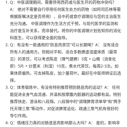
Q：中医调理期间，需要停用西药或与医生开的药物冲突吗？
A： 绝对不需要自行停用任何医生处方的药物（如阿司匹林等需
根据医嘱决定是否停用），且中药或食疗调理应与您的主治医生
充分沟通。 中医调理作为生活方式干预，与现代医学的监测和
治疗是互补关系，而非替代。将你的中医调理计划告知你的消化
科医生，可以获得更全面的指导。
Q：有没有一款通用的“防息肉茶饮”可以长期喝？A： 没有适合
所有人的通用方。但相对平和、适合多数脾虚湿盛体质（最常
见）的茶饮，可以考虑陈皮（理气健脾）3克 + 山楂（消食化
瘀）5片 + 炒薏米（利湿）10克，煮水代茶饮，每周2-3次。如
果体质偏热，可去掉陈皮，加少量荷叶。最好在中医师辨证后选
择。
Q：体育锻炼中，有没有特别推荐预防肠息肉的运动？A： 任何
能促进全身气血流通、并温和按摩腹内脏器的运动都有益。特别
推荐快走、游泳和八段锦。八段锦中的“调理脾胃须单举”和“两手
托天理三焦”等动作，对促进脾胃运化、疏通三焦气机有很好的
导引作用。
Q：情绪压力真的对肠道息肉影响那么大吗？A： 是的，影响非