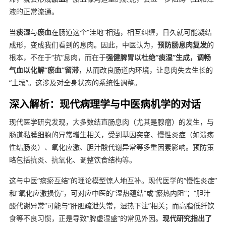
液的正常流通。
当
痰湿
与
瘀血
在肠道这个“洼地”相遇，相互纠缠，日久就可能凝结
成形，变成我们看到的息肉。因此，中医认为，
预防肠息肉复发
的
根本，不在于“抗”息肉，而在于
强健脾胃以杜绝“痰湿”生成，调畅
气血以化解“瘀血”留滞
，从而改良肠道内环境，让息肉失去生长的
“土壤”。这涉及对全身状态的系统性调整。
深入解析：现代病理学与中医病机学的对话
现代医学研究发现，大多数结直肠息肉（尤其是腺瘤）的发生，与
肠道黏膜细胞的异常增生相关，受到基因突变、慢性炎症（如溃疡
性结肠炎）、氧化应激、胆汁酸代谢异常等多重因素影响。预防策
略包括抗炎、抗氧化、调整饮食结构等。
这与中医“痰瘀互结”的理论模型惊人地互补。现代医学的“慢性炎症”
和“氧化应激损伤”，可对应中医的“湿热蕴结”或“瘀热内阻”；“胆汁
酸代谢异常”可能与“肝胆疏泄失常，湿热下注”相关；而高脂低纤饮
食等不良习惯，正是导致“脾虚湿盛”的常见外因。
现代研究指出了