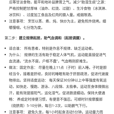
瓜等甘淡食物，能平和地补益脾胃之气。减少“助湿生痰”之源：
严格控制肥甘厚味（油炸、红烧、过甜）、生冷食物（冰淇淋、
冰饮料）、过度加工食品及红肉的摄入量。戒烟限酒。
注意事项： 烹饪以蒸、煮、炖、快炒为主，避免煎炸烧烤。细
嚼慢咽，七分饱为度。
第二步：
建立规律起居，助气血调和（起居调摄）。
适合谁： 所有患者，特别是作息不规律、缺乏运动者。
为什么： 规律的生活有助于稳定人体气机，运动能直接促进气
血流通，“流水不腐，户枢不蠹”，气血畅则瘀难生。
做法：固定作息： 尽量在晚上11点（子时）前入睡。子时是胆
经当令，接着是肝经，良好的睡眠有助于肝胆疏泄，促进代谢废
物排出。坚持适度运动： 每天保证30分钟以上中等强度有氧运
动，如快走、慢跑、游泳、八段锦、太极拳。运动至身体微微出
汗，能有效提振阳气，运化湿气，促进肠道蠕动。保持大便通
畅： 养成定时排便习惯，有便意不强忍。可顺时针按摩腹部
（绕脐周）5-10分钟，每日1-2次，以助腑气下行。
注意事项： 避免久坐，每1小时起身活动5分钟。运动量力而