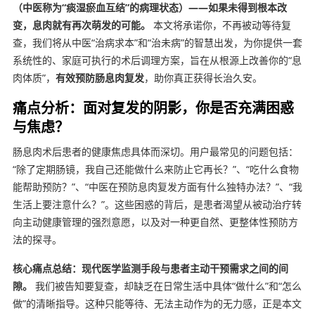
（中医称为“痰湿瘀血互结”的病理状态）——如果未得到根本改
变，息肉就有再次萌发的可能。
本文将承诺你，不再被动等待复
查，我们将从中医“治病求本”和“治未病”的智慧出发，为你提供一套
系统性的、家庭可执行的术后调理方案，旨在从根源上改善你的“息
肉体质”，
有效预防肠息肉复发
，助你真正获得长治久安。
痛点分析：面对复发的阴影，你是否充满困惑
与焦虑？
肠息肉术后患者的健康焦虑具体而深切。用户最常见的问题包括：
“除了定期肠镜，我自己还能做什么来防止它再长？”、“吃什么食物
能帮助预防？”、“中医在预防息肉复发方面有什么独特办法？”、“我
生活上要注意什么？”。这些困惑的背后，是患者渴望从被动治疗转
向主动健康管理的强烈意愿，以及对一种更自然、更整体性预防方
法的探寻。
核心痛点总结：现代医学监测手段与患者主动干预需求之间的间
隙。
我们被告知要复查，却缺乏在日常生活中具体“做什么”和“怎么
做”的清晰指导。这种只能等待、无法主动作为的无力感，正是本文