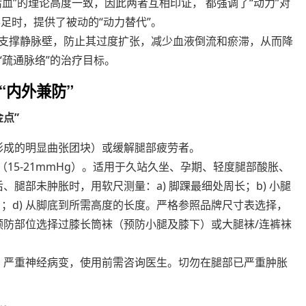
活血”的理论高度一致，因此两者互相印证， 都强调了“动力”对
足时，提供了被动的“动力替代”。
压力支撑静脉壁，防止其过度扩张，减少血液倒流和瘀滞，从而降
“疏通脉络”的治疗目标。
“内外兼防”
点”
形成的明显曲张团块）或缓解腿部疲劳者。
（15-21mmHg）。适用于久站久坐、孕期、轻度腿部酸胀、
、腿部未肿胀时，用软尺测量：a) 脚踝最细处周长；b) 小腿
）；d) 从脚底到所需高度的长度。严格参照品牌尺寸表选择，
预防部位选择过膝长筒袜（预防小腿及膝下）或大腿袜/连裤袜
。
、严重神经病变，使用前需咨询医生。切勿在腿部已严重肿胀