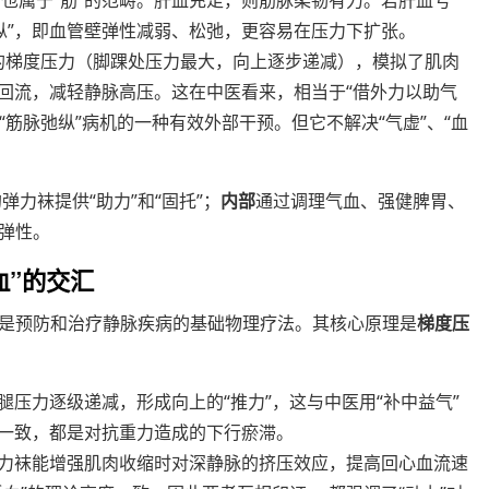
管也属于“筋”的范畴。肝血充足，则筋脉柔韧有力。若肝血亏
纵”，即血管壁弹性减弱、松弛，更容易在压力下扩张。
的梯度压力（脚踝处压力最大，向上逐步递减），模拟了肌肉
上回流，减轻静脉高压。这在中医看来，相当于“借外力以助气
和“筋脉弛纵”病机的一种有效外部干预。但它不解决“气虚”、“血
弹力袜提供“助力”和“固托”；
内部
通过调理气血、强健脾胃、
弹性。
血”的交汇
是预防和治疗静脉疾病的基础物理疗法。其核心原理是
梯度压
大腿压力逐级递减，形成向上的“推力”，这与中医用“补中益气”
全一致，都是对抗重力造成的下行瘀滞。
 弹力袜能增强肌肉收缩时对深静脉的挤压效应，提高回心血流速