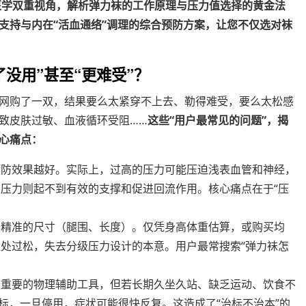
医学双重视角，解析弹力袜的工作原理与压力值选择的黄金法
支持与内在“活血通络”调理的综合预防方案，让您不仅选对袜
没用”甚至“更难受”？
网购了一双，结果要么太紧穿不上去、勒得难受，要么太松感
致皮肤过敏、血液循环受阻……
这些“用户最常见的问题”，揭
心痛点：
，预防效果越好。实际上，过高的压力可能压迫浅表血管和神经，
压力则起不到有效的支撑和促进回流作用。核心痛点在于“压
依赖精准的尺寸（腿围、长度）。仅凭身高体重估算，或购买均
处过松，失去分级压力设计的本意。用户最常搜索“弹力袜怎
袜是重要的物理辅助工具，但若长期久坐久站、缺乏运动、饮食不
标，一旦停用，症状可能很快反复。这造成了“治标不治本”的