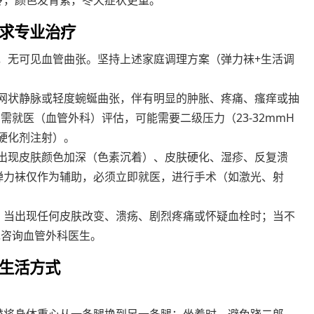
冷，颜色发青紫，冬天症状更重。
求专业治疗
劳，无可见血管曲张。坚持上述家庭调理方案（弹力袜+生活调
蛛网状静脉或轻度蜿蜒曲张，伴有明显的肿胀、疼痛、瘙痒或抽
就医（血管外科）评估，可能需要二级压力（23-32mmH
硬化剂注射）。
，出现皮肤颜色加深（色素沉着）、皮肤硬化、湿疹、反复溃
弹力袜仅作为辅助，必须立即就医，进行手术（如激光、射
；当出现任何皮肤改变、溃疡、剧烈疼痛或怀疑血栓时；当不
先咨询血管外科医生。
生活方式
。