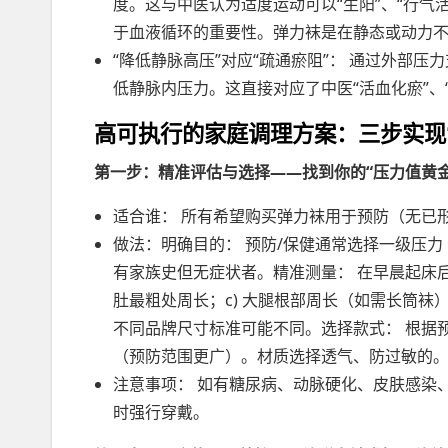
度。这与中医认为适度运动可以“生阳”、“行气
于血液循环的重要性。弹力袜是在静态或动力不
“降低静脉高压”对应“疏通瘀阻”： 通过外部
低静脉内压力。这直接对应了中医“活血化瘀”、
高可执行的家庭调理方案：三步实现
第一步：精准评估与选择——找到你的“压力值黄金
适合谁： 所有希望购买弹力袜用于预防（无已
做法：明确目的： 预防/保健通常选择一级压力
有家族史但无症状者。精准测量： 在早晨起床后
肚最粗处周长；c) 大腿根部周长（如需长筒袜
不同品牌尺寸标准可能不同。选择款式： 根据
（预防范围更广）。材质选择透气、防过敏的
注意事项： 如有糖尿病、动脉硬化、皮肤感染
时强行穿戴。