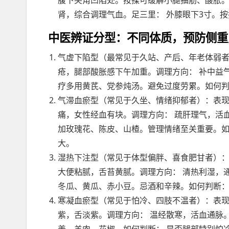
腹下尖角凹陷处。按揉可缓解小腿抽筋、酸胀。
肾，综合调理气血。足三里： 外膝眼下3寸。
中医辨证分型：不同体质，预防侧重
气虚下陷型（最常见于久站、产后、年老体弱者
疮，腿部酸胀感下午加重。调理方向： 补中益
疗多用黄芪、党参炖汤。避免过度劳累。如何判
气滞血瘀型（常见于久坐、情绪抑郁者）：表现
痛，女性经血有块。调理方向： 疏肝理气，活
加玫瑰花、陈皮、山楂。管理情绪至关重要。如
大。
湿热下注型（常见于体型偏胖、喜食肥甘者）：
大便粘腻，舌苔黄腻。调理方向： 清热利湿，
冬瓜、黄瓜、赤小豆。忌酒和辛辣。如何判断：
寒凝血瘀型（常见于怕冷、四肢不温者）：表现
紫，舌淡紫。调理方向： 温经散寒，活血通脉