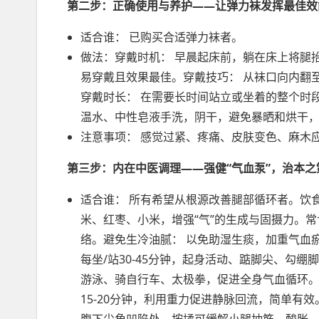
第二步：正确使用与养护——让弹力袜发挥最佳效
适合谁： 已购买合适弹力袜者。
做法：穿戴时机： 早晨起床前，躺在床上将腿
易穿戴且效果最佳。穿戴技巧： 从袜口向内翻
穿戴时长： 在需要长时间站立或坐着的整个时
温水、中性皂液手洗，阴干，避免暴晒和烘干
注意事项： 感觉过紧、疼痛、皮肤变色、麻木
第三步：内在中医调理——强健“气血泵”，治本之
适合谁： 所有希望从根源改善腿部循环者。饮
米、红枣、小米，增强“气”的生成与固摄力。
络。避免生冷油腻： 以免助湿生痰，加重气血
每坐/站30-45分钟，起身活动、踮脚尖、勾绷脚
游泳、骑自行车、太极拳，促进全身气血循环。睡
15-20分钟，利用重力促进静脉回流，简单有