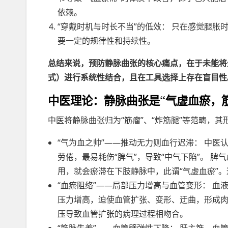
依赖。
“穿戴时机与时长不当”的低效： 只在感觉腿
要一定的规律性和持续性。
总结来说，预防静脉曲张的核心痛点，在于未能将外
式）进行系统性结合，且在工具选择上存在盲目性
中医理论：静脉曲张是“气虚血瘀，筋
中医将静脉曲张归为“筋瘤”、“炸筋腿”等范畴，其形
“气为血之帅”——推动无力则血行迟滞： 中医
劳倦，最易耗伤“脾气”，导致“中气下陷”。 
用，就会瘀滞在下肢静脉中，此谓“气虚血瘀”
“血瘀阻络”——局部压力增高与血管变形： 血
压力增高，迫使血管扩张、变形、迂曲，形成肉
压导致血管扩张的病理过程相吻合。