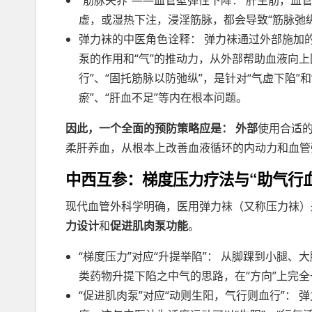
“筋脉失养”——血管壁弹性下降： 肝主筋，血
虚，或湿热下注，浸淫筋脉，都会导致“筋脉弛
弹力袜的中医角色诠释： 弹力袜通过外部施加
泵的作用和“气”的推动力，从外部帮助血液向
行”、“固托筋脉以防弛纵”，是针对“气虚下陷”
瘀”、“肝血不足”等内在根本问题。
因此，一个全面的预防策略应是：
外部
使用合适的
柔肝养血，从根本上改善血液循环的内动力和血管
中西互参：梯度压力疗法与“助气行
现代血管外科学明确，医用弹力袜（又称压力袜）
力设计
和
促进肌肉泵功能
。
“梯度压力”对应“升提举陷”： 从脚踝到小腿、
类药物升提下陷之中气的思路，在“方向”上完
“促进肌肉泵”对应“动则生阳，气行则血行”：