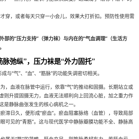
胀时才穿，或者每天只穿一小会儿，效果大打折扣。预防性使用需
部的“压力支持”（弹力袜）与内在的“气血调理”（生活方
。
脉弛纵”，压力袜是“外力固托”
成与“气”、“血”、“筋脉”的功能失调密切相关。
认为，血液在脉管中运行，依靠“气”的推动和固摄。长期站立或
脾气虚则升提固摄无力，血液无法顺利向上回流心脏，加之重力作
。这是静脉曲张发生的核心病机之一。
液瘀滞日久，便形成“瘀血”。瘀血阻塞脉络（血管），导致局部
眼可见的“青筋”。这与现代医学中静脉瓣膜功能不全、静脉高