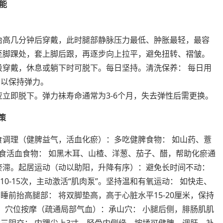
能
抬高几分钟后穿戴，此时腿部静脉压力最低、肿胀最轻，最容
至脚踝处，套上脚后跟，再逐步向上拉平，避免扭转、褶皱。
段穿戴，休息或躺下时可脱下。每日坚持。清洗保养： 每日用
，以保持弹力。
应立即脱下。弹力袜寿命通常为3-6个月，失去弹性后需更换。
策
食调理（健脾益气，活血化瘀）：多吃健脾食物： 如山药、薏
常食活血食物： 如黑木耳、山楂、洋葱、茄子、醋，帮助化瘀通
瘀滞。起居运动（动以助阳，升降有序）：避免长时间不动：
10-15次，主动激活“肌肉泵”。坚持温和有氧运动： 如快走、
前抬高腿部： 将双脚垫高，高于心脏水平15-20厘米，保持
效。穴位按摩（疏通局部气血）：承山穴： 小腿后侧，腓肠肌肌