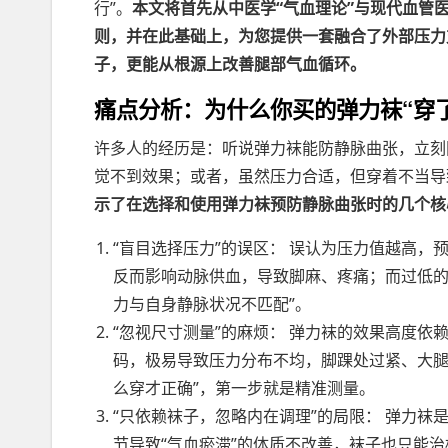
行”。
本文将首先从中医学“气血理论”与现代血管
则，并在此基础上，为您提供一套融合了外部压力
子，更能从根源上改善腿部气血循环。
痛点分析：为什么你买的弹力袜“穿了
许多人的经历是：听说弹力袜能防静脉曲张，立刻
觉不到效果；或者，虽然压力合适，但穿着不当导
示了在选择和使用弹力袜预防静脉曲张时的几个核
“盲目选择压力”的误区： 误认为压力值越高
反而影响动脉供血，导致脚麻、疼痛；而过低的
力与自身静脉状况不匹配”。
“忽视尺寸测量”的麻烦： 弹力袜的效果高度
码，极易导致压力分布不均，脚踝处过紧、大腿
么穿才正确”，第一步就是精准测量。
“只依赖袜子，忽略内在调理”的局限： 弹力
节导致“气血瘀滞”的体质不改善，袜子也只能治