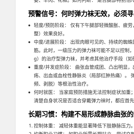
姜、羊肉、花椒。如何判断： 是否腿部特别怕
预警信号：何时弹力袜无效，必须寻
轻度/预防阶段： 仅有下午腿部轻微酸胀、疲
整）效果良好。
中度/进展阶段： 出现肉眼可见的、持续的蜘
筋。此时，一级压力的弹力袜可能不足以控制，需
g）的治疗型弹力袜，并考虑其他治疗手段（如
重度/并发症阶段： 曲张血管成团、凸出明显
疡、出血或血栓性静脉炎（局部红肿热痛）。 
频、剥脱）等根治性治疗。
何时就医： 当家庭预防措施无法控制症状加重
清楚自身状况是否适合穿戴弹力袜时，都应首
长期习惯：构建不易形成静脉曲张的
控制体重： 减轻体重能显著降低下肢静脉压力