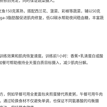
质依旧充足，同时保证蔬菜摄入。
鱼150克蒸熟，搭配西兰花、菠菜、彩椒等蔬菜，辅以50克
ga-3脂肪酸促进肌肉修复，低GI碳水帮助夜间稳血糖，丰富蔬
训练效果和肌肉恢复速度。训练前1小时：香蕉+乳清蛋白或酸
。加餐可帮助维持全天蛋白质目标摄入，减少肌肉分解。
方，例如早餐可用全麦面包夹煎蛋替代燕麦粥，午餐可用牛肉
。通过轮换食材不仅避免单调，也保证不同氨基酸的均衡摄