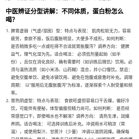
中医辨证分型讲解：不同体质，蛋白粉怎么
喝？
脾胃虚弱（气虚/湿困）型：特点与表现： 肌肉松软无力，容易
疲劳，食欲不振，饭后腹胀明显，大便多不成形。如何判断：
是否稍微多吃一点或吃得不合适就胃胀腹泻？调养方向： 健脾
益气，理气化湿为先。适合喝法： 必须低剂量起始（如半
份），且仅在消化良好、确有需要时（如训练后微饥）饮用。必
须与温热流质（如小米汤、山药糊）混合，并小口慢饮。禁忌：
避免空腹单饮、避免冰镇饮用、避免在饱腹或疲惫时补充。调理
周期： 以“服用后无腹胀腹泻”为标准，逐渐探索个人耐受量和频
率。
胃热阴虚型：特点与表现： 食欲旺盛但容易口干舌燥，偏好冷
饮，可能伴有便秘，体型偏瘦但精力尚可。如何判断： 是否经
常感觉口干，即使喝水也不解渴？调养方向： 清热生津，润燥
养阴。适合喝法： 可选择训练后补充。冲调用水可稍凉（常
温），或使用梨汁、甘蔗汁（少量） 冲调以滋阴润燥。确保每