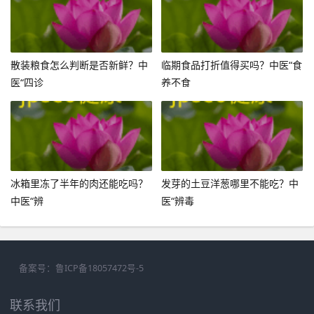
散装粮食怎么判断是否新鲜？中
临期食品打折值得买吗？中医“食
医“四诊
养不食
冰箱里冻了半年的肉还能吃吗？
发芽的土豆洋葱哪里不能吃？中
中医“辨
医“辨毒
备案号：
鲁ICP备18057472号-5
联系我们