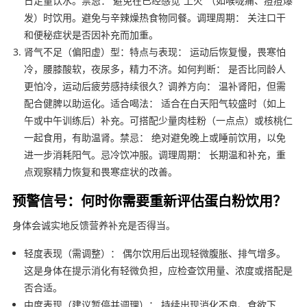
日足量饮水。禁忌： 避免在已经感觉“上火”（如喉咙痛、痘痘爆
发）时饮用。避免与辛辣燥热食物同餐。调理周期： 关注口干
和便秘症状是否因补充而加重。
肾气不足（偏阳虚）型：特点与表现： 运动后恢复慢，畏寒怕
冷，腰膝酸软，夜尿多，精力不济。如何判断： 是否比同龄人
更怕冷，运动后疲劳感持续很久？调养方向： 温补肾阳，但需
配合健脾以助运化。适合喝法： 适合在白天阳气较盛时（如上
午或中午训练后）补充。可搭配少量肉桂粉（一点点）或核桃仁
一起食用，有助温肾。禁忌： 绝对避免晚上或睡前饮用，以免
进一步消耗阳气。忌冷饮冲服。调理周期： 长期温和补充，重
点观察精力恢复和畏寒症状的改善。
预警信号：何时你需要重新评估蛋白粉饮用？
身体会诚实地反馈营养补充是否得当。
轻度表现（需调整）： 偶尔饮用后出现轻微腹胀、排气增多。
这是身体在提示消化有轻微负担，应检查饮用量、浓度或搭配是
否合适。
中度表现（建议暂停并调理）： 持续出现消化不良、食欲下