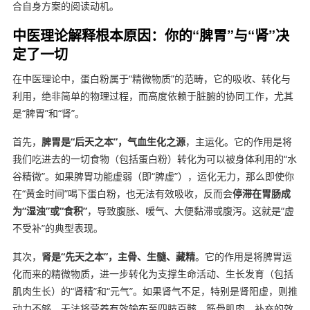
合自身方案的阅读动机。
中医理论解释根本原因：你的“脾胃”与“肾”决
定了一切
在中医理论中，蛋白粉属于“精微物质”的范畴，它的吸收、转化与
利用，绝非简单的物理过程，而高度依赖于脏腑的协同工作，尤其
是“脾胃”和“肾”。
首先，
脾胃是“后天之本”，气血生化之源
，主运化。它的作用是将
我们吃进去的一切食物（包括蛋白粉）转化为可以被身体利用的“水
谷精微”。如果脾胃功能虚弱（即“脾虚”），运化无力，那么即使你
在“黄金时间”喝下蛋白粉，也无法有效吸收，反而会
停滞在胃肠成
为“湿浊”或“食积”
，导致腹胀、嗳气、大便黏滞或腹泻。这就是“虚
不受补”的典型表现。
其次，
肾是“先天之本”，主骨、生髓、藏精
。它的作用是将脾胃运
化而来的精微物质，进一步转化为支撑生命活动、生长发育（包括
肌肉生长）的“肾精”和“元气”。如果肾气不足，特别是肾阳虚，则推
动力不够，无法将营养有效输布至四肢百骸、筋骨肌肉，补充的效