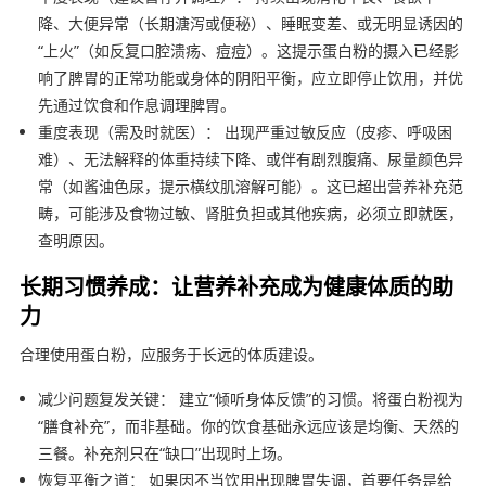
降、大便异常（长期溏泻或便秘）、睡眠变差、或无明显诱因的
“上火”（如反复口腔溃疡、痘痘）。这提示蛋白粉的摄入已经影
响了脾胃的正常功能或身体的阴阳平衡，应立即停止饮用，并优
先通过饮食和作息调理脾胃。
重度表现（需及时就医）： 出现严重过敏反应（皮疹、呼吸困
难）、无法解释的体重持续下降、或伴有剧烈腹痛、尿量颜色异
常（如酱油色尿，提示横纹肌溶解可能）。这已超出营养补充范
畴，可能涉及食物过敏、肾脏负担或其他疾病，必须立即就医，
查明原因。
长期习惯养成：让营养补充成为健康体质的助
力
合理使用蛋白粉，应服务于长远的体质建设。
减少问题复发关键： 建立“倾听身体反馈”的习惯。将蛋白粉视为
“膳食补充”，而非基础。你的饮食基础永远应该是均衡、天然的
三餐。补充剂只在“缺口”出现时上场。
恢复平衡之道： 如果因不当饮用出现脾胃失调，首要任务是给