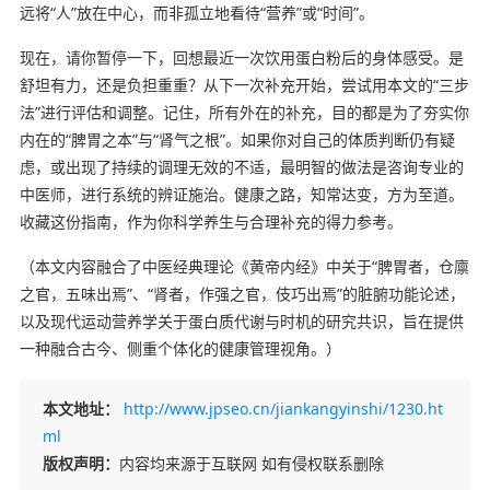
远将“人”放在中心，而非孤立地看待“营养”或“时间”。
现在，请你暂停一下，回想最近一次饮用蛋白粉后的身体感受。是
舒坦有力，还是负担重重？从下一次补充开始，尝试用本文的“三步
法”进行评估和调整。记住，所有外在的补充，目的都是为了夯实你
内在的“脾胃之本”与“肾气之根”。如果你对自己的体质判断仍有疑
虑，或出现了持续的调理无效的不适，最明智的做法是咨询专业的
中医师，进行系统的辨证施治。健康之路，知常达变，方为至道。
收藏这份指南，作为你科学养生与合理补充的得力参考。
（本文内容融合了中医经典理论《黄帝内经》中关于“脾胃者，仓廪
之官，五味出焉”、“肾者，作强之官，伎巧出焉”的脏腑功能论述，
以及现代运动营养学关于蛋白质代谢与时机的研究共识，旨在提供
一种融合古今、侧重个体化的健康管理视角。）
本文地址：
http://www.jpseo.cn/jiankangyinshi/1230.ht
ml
版权声明：
内容均来源于互联网 如有侵权联系删除