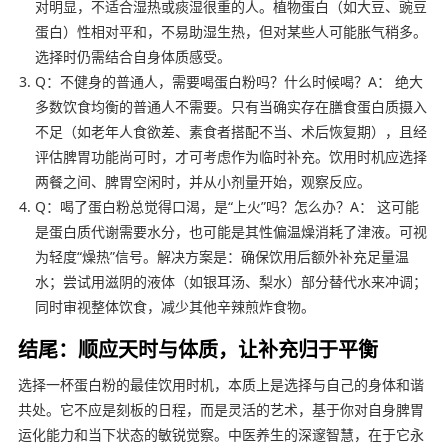
对明显，不适合湿热或痰湿很重的人。植物蛋白（如大豆、豌豆
蛋白）性相对平和，不易助湿生热，但对某些人可能胀气稍多。
选择时仍需结合自身体质感受。
Q：不健身的普通人，需要喝蛋白粉吗？什么时候喝？A： 绝大
多数饮食均衡的普通人不需要。只有当确实存在膳食蛋白质摄入
不足（如老年人食欲差、素食者搭配不当、术后恢复期），且经
评估脾胃功能尚可时，才可考虑作为临时补充。饮用时机应选择
两餐之间、脾胃空闲时，并从小剂量开始，观察反应。
Q：喝了蛋白粉总觉得口渴，是“上火”吗？怎么办？A： 这可能
是蛋白质代谢需要水分，也可能是其性偏温燥消耗了津液。可视
为轻度“燥热”信号。解决方案是：确保饮用后额外补充足量温
水；尝试用滋阴的液体（如银耳汤、梨水）部分替代水来冲调；
同时审视整体饮食，减少其他辛辣煎炸食物。
结尾：顺应天时与体质，让补充归于平衡
选择一杯蛋白粉的最佳饮用时机，本质上是选择与自己的身体和谐
共处。它不应是刻板的日程，而是灵活的艺术，基于你对自身脾胃
运化能力和当下状态的敏锐觉察。中医养生的深邃智慧，在于它永