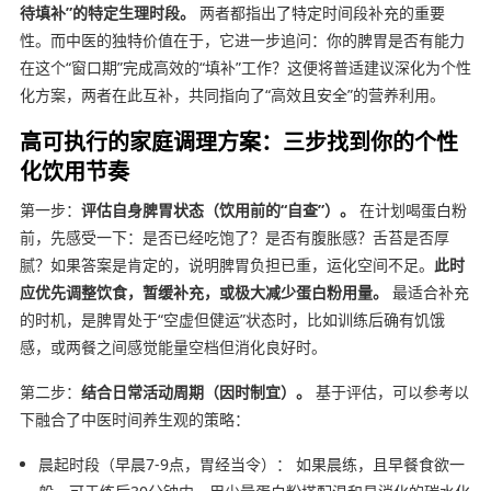
待填补”的特定生理时段。
两者都指出了特定时间段补充的重要
性。而中医的独特价值在于，它进一步追问：你的脾胃是否有能力
在这个“窗口期”完成高效的“填补”工作？这便将普适建议深化为个性
化方案，两者在此互补，共同指向了“高效且安全”的营养利用。
高可执行的家庭调理方案：三步找到你的个性
化饮用节奏
第一步：
评估自身脾胃状态（饮用前的“自查”）。
在计划喝蛋白粉
前，先感受一下：是否已经吃饱了？是否有腹胀感？舌苔是否厚
腻？如果答案是肯定的，说明脾胃负担已重，运化空间不足。
此时
应优先调整饮食，暂缓补充，或极大减少蛋白粉用量。
最适合补充
的时机，是脾胃处于“空虚但健运”状态时，比如训练后确有饥饿
感，或两餐之间感觉能量空档但消化良好时。
第二步：
结合日常活动周期（因时制宜）。
基于评估，可以参考以
下融合了中医时间养生观的策略：
晨起时段（早晨7-9点，胃经当令）： 如果晨练，且早餐食欲一