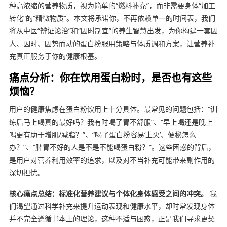
种高浓缩的营养物质，视为简单的“燃料补充”，而非需要身体“加工
转化”的“精微物质”。本文将承诺你，不再依赖单一的时间表，我们
将从中医“辨证论治”和“因时制宜”的养生智慧出发，为你构建一套因
人、因时、因势而动的蛋白粉服用策略与体质调和方案，让营养补
充真正服务于你的健康根基。
痛点分析：你在饮用蛋白粉时，是否也有这些
烦恼？
用户的健康焦虑在蛋白粉饮用上十分具体。最常见的问题包括：“训
练后马上喝真的最好吗？我有时喝了胃不舒服”、“早上喝还是晚上
喝更有助于增肌/减脂？”、“喝了蛋白粉容易‘上火’、便秘怎么
办？”、“脾胃不好的人是不是不能喝蛋白粉？”。这些困惑的背后，
是用户对营养利用效率的追求，以及对不当补充可能带来副作用的
深切担忧。
核心痛点总结：标准化营养建议与个体化身体感受之间的冲突。
我
们渴望通过科学补充来提升运动表现和健康水平，却时常发现身体
并不完全遵循书本上的理论，这种不适与困惑，正是我们寻求更契