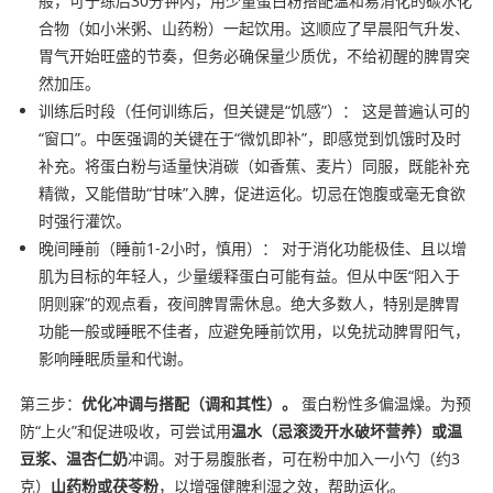
般，可于练后30分钟内，用少量蛋白粉搭配温和易消化的碳水化
合物（如小米粥、山药粉）一起饮用。这顺应了早晨阳气升发、
胃气开始旺盛的节奏，但务必确保量少质优，不给初醒的脾胃突
然加压。
训练后时段（任何训练后，但关键是“饥感”）： 这是普遍认可的
“窗口”。中医强调的关键在于“微饥即补”，即感觉到饥饿时及时
补充。将蛋白粉与适量快消碳（如香蕉、麦片）同服，既能补充
精微，又能借助“甘味”入脾，促进运化。切忌在饱腹或毫无食欲
时强行灌饮。
晚间睡前（睡前1-2小时，慎用）： 对于消化功能极佳、且以增
肌为目标的年轻人，少量缓释蛋白可能有益。但从中医“阳入于
阴则寐”的观点看，夜间脾胃需休息。绝大多数人，特别是脾胃
功能一般或睡眠不佳者，应避免睡前饮用，以免扰动脾胃阳气，
影响睡眠质量和代谢。
第三步：
优化冲调与搭配（调和其性）。
蛋白粉性多偏温燥。为预
防“上火”和促进吸收，可尝试用
温水（忌滚烫开水破坏营养）或温
豆浆、温杏仁奶
冲调。对于易腹胀者，可在粉中加入一小勺（约3
克）
山药粉或茯苓粉
，以增强健脾利湿之效，帮助运化。