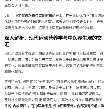
率就会大打折扣。
因此，决定
蛋白粉最佳饮用时机
的根本，在于评估你当下“脾胃的运
化能力”和“肾气的封藏转化状态”。这要求我们不仅要看时钟，更要
读懂身体发出的信号，这正是中医整体观和辨证思维的体现。
深入解析：现代运动营养学与中医养生观的交
汇
现代运动营养学强调，围绕训练前后的营养补充（包括蛋白质）对
于促进合成、减少分解至关重要。其理论基础是肌肉蛋白合成速率
的变化、胰岛素敏感性窗口等生理机制。这提供了精确的时间框架
和量化建议。
这与中医“因时制宜”和“子午流注”（气血在经脉中随时间循行）的思
想有相通之处。例如，训练后身体处于高代谢、急需修复的状态，
类似于中医所说的“气血趋向于体表、肌肉”，此时脾胃若能健运，
及时补充精微物质，则能“顺势而为”，高效补充气血。
现代科学关
注的“合成窗口”，在中医看来是“气血汇聚于外，内部脾胃空虚，亟