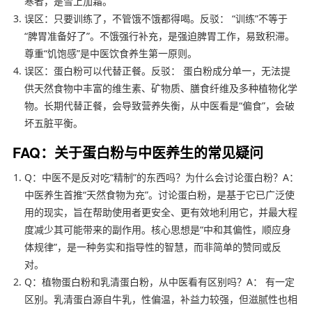
寒者，是雪上加霜。
误区：只要训练了，不管饿不饿都得喝。反驳： “训练”不等于
“脾胃准备好了”。不饿强行补充，是强迫脾胃工作，易致积滞。
尊重“饥饱感”是中医饮食养生第一原则。
误区：蛋白粉可以代替正餐。反驳： 蛋白粉成分单一，无法提
供天然食物中丰富的维生素、矿物质、膳食纤维及多种植物化学
物。长期代替正餐，会导致营养失衡，从中医看是“偏食”，会破
坏五脏平衡。
FAQ：关于蛋白粉与中医养生的常见疑问
Q：中医不是反对吃“精制”的东西吗？为什么会讨论蛋白粉？A：
中医养生首推“天然食物为充”。讨论蛋白粉，是基于它已广泛使
用的现实，旨在帮助使用者更安全、更有效地利用它，并最大程
度减少其可能带来的副作用。核心思想是“中和其偏性，顺应身
体规律”，是一种务实和指导性的智慧，而非简单的赞同或反
对。
Q：植物蛋白粉和乳清蛋白粉，从中医看有区别吗？A： 有一定
区别。乳清蛋白源自牛乳，性偏温，补益力较强，但滋腻性也相