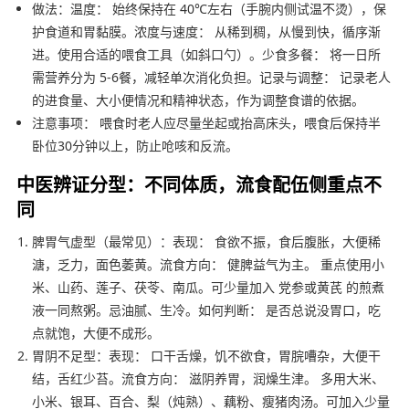
做法：温度： 始终保持在 40℃左右（手腕内侧试温不烫），保
护食道和胃黏膜。浓度与速度： 从稀到稠，从慢到快，循序渐
进。使用合适的喂食工具（如斜口勺）。少食多餐： 将一日所
需营养分为 5-6餐，减轻单次消化负担。记录与调整： 记录老人
的进食量、大小便情况和精神状态，作为调整食谱的依据。
注意事项： 喂食时老人应尽量坐起或抬高床头，喂食后保持半
卧位30分钟以上，防止呛咳和反流。
中医辨证分型：不同体质，流食配伍侧重点不
同
脾胃气虚型（最常见）：表现： 食欲不振，食后腹胀，大便稀
溏，乏力，面色萎黄。流食方向： 健脾益气为主。 重点使用小
米、山药、莲子、茯苓、南瓜。可少量加入 党参或黄芪 的煎煮
液一同熬粥。忌油腻、生冷。如何判断： 是否总说没胃口，吃
点就饱，大便不成形。
胃阴不足型：表现： 口干舌燥，饥不欲食，胃脘嘈杂，大便干
结，舌红少苔。流食方向： 滋阴养胃，润燥生津。 多用大米、
小米、银耳、百合、梨（炖熟）、藕粉、瘦猪肉汤。可加入少量