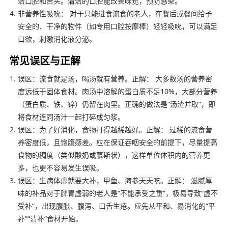
洁口腔和舌头。清洁的口腔能改善味觉，预防感染。
非营养性吸吮： 对于只能进食流食的老人，在餐后或餐间给予
安全的、干净的物件（如专用口腔按摩棒）轻轻吸吮，可以满足
口欲，刺激消化液分泌。
常见误区与正解
误区：流食就是汤，喝汤就有营养。正解： 大多数汤的营养密
度远低于固体食材。肉汤中溶解的蛋白质不足10%，大部分营养
（蛋白质、铁、锌）仍留在肉里。正确的做法是“汤渣并取”，即
将食材连同汤汁一起打碎成匀浆。
误区：为了好消化，食物打得越稀越好。正解： 过稀的流食营
养密度低，且饱腹感差。应在保证吞咽安全的前提下，尽量提高
食物的稠度（类似酸奶或慕斯状），这样单位体积内的营养更
多，也更不容易发生误吸。
误区：生病体虚就要大补，甲鱼、海参天天吃。正解： 滋腻厚
味的补品对于脾胃虚弱的老人是“不能承受之重”，极易导致“虚不
受补”，出现腹胀、腹泻、口舌生疮。应先从平和、易消化的“平
补”“清补”食材开始。