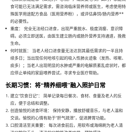
食可能已无法满足需求，需咨询临床营养师或医生，考虑使用特
殊医学用途配方食品（医用营养粉），或评估鼻饲/肠内营养**
的必要性。
重度： 完全无法经口进食，出现严重脱水、极度消瘦、意识障
碍。必须立即送医，由医生建立肠内或肠外营养支持通道，挽救
生命。
何时就医： 当老人经口进食量无法达到其最低需求的一半且持
续多日；当出现任何呛咳引起的吸入性肺炎迹象（发热、咳嗽、
痰多）；当老人出现明显的水肿或严重的电解质紊乱症状时，都
应停止单纯的家庭喂养尝试，寻求专业医疗帮助。
长期习惯：将“精养细喂”融入照护日常
建立“饮食日记”： 简单记录每日餐次、食材、食量及老人的反
应，便于总结和调整。
创造愉悦的进食环境： 保持安静，播放舒缓音乐，与老人温和
交谈。愉悦的心情有助于“肝气疏泄”，促进脾胃功能。
口腔清洁至关重要： 每次进食前后，用软布或海绵刷为老人清