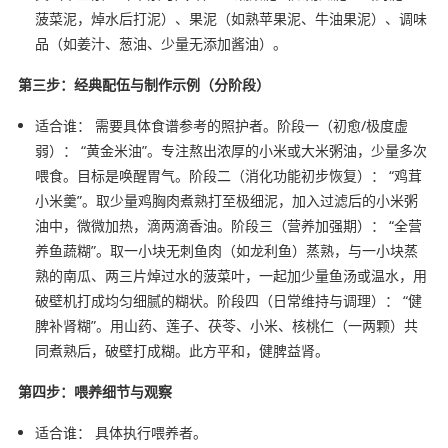
菠菜泥，焯水后打泥）、果泥（如熟苹果泥、牛油果泥）、调味
品（如姜汁、葱油、少量无添加酱油）。
第三步：经典配伍与制作示例（分阶段）
适合谁： 需要具体食谱参考的照护者。阶段一（初愈/极度虚
弱）： “黄金米油”。专注熬出浓厚的小米或大米粥油，少量多次
喂食。目标是唤醒胃气。阶段二（消化功能初步恢复）： “鸡茸
小米羹”。取少量鸡胸肉煮熟打至极细泥，加入过滤后的小米粥
油中，微微加热，滴两滴香油。阶段三（营养加强期）： “全营
养鱼蔬糊”。取一小块无刺鱼肉（如龙利鱼）蒸熟，与一小块蒸
熟的南瓜、两三片焯过水的菠菜叶，一起加少量鱼汤或温水，用
破壁机打成均匀细腻的糊状。阶段四（日常维持与调理）： “健
脾补肾糊”。用山药、莲子、茯苓、小米、核桃仁（一两颗）共
同煮熟后，破壁打成糊。此方平和，健脾益肾。
第四步：喂养细节与观察
适合谁： 具体执行喂养者。