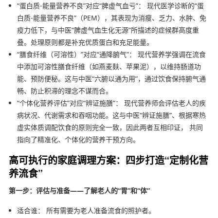
“蛋白质-能量营养不良”对应“脾虚气血亏”： 现代医学诊断的“蛋
白质-能量营养不良”（PEM），其表现为消瘦、乏力、水肿、免
疫力低下，与中医“脾虚气血生化无源”所描述的症候群高度重
叠。处理原则都是补充优质蛋白和充足能量。
“膳食纤维（可溶性）”对应“通降腑气”： 现代营养学强调在流食
中添加可溶性膳食纤维（如燕麦麸、苹果泥），以维持肠道功
能、预防便秘。这与中医“六腑以通为用”，通过饮食保持腑气通
畅、防止积滞的理念不谋而合。
“个体化营养评估”对应“辨证施膳”： 现代营养师会评估老人的疾
病状况、代谢需求和吞咽功能。这与中医“辨证施膳”、根据寒热
虚实体质调配饮食的原则完全一致，因此两者互相印证， 共同
指向了精准化、个体化的营养干预方向。
高可执行的家庭调理方案：四步打造“定制化营
养流食”
第一步：评估与准备——了解老人的“胃”和“体”
适合谁： 所有需要为老人准备流食的照护者。