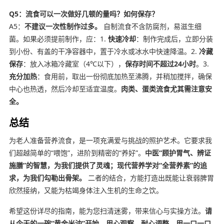
Q5：流食可以一次做好几顿的量吗？如何保存？
A5：
不建议一次性制作过多。
自制流食不含防腐剂，易滋生细
菌。如果必须提前制作，应：1.
快速冷却
：制作完成后，立即分装
到小份、有盖的干净容器中，置于冷水或冰水中快速降温。2.
冷藏
保存
：放入冰箱冷藏室（4℃以下），
保存时间不超过24小时
。3.
充分加热
：食用前，取出一份彻底加热至沸腾，并稍加搅拌，确保
中心也热透，然后冷却至适宜温度。
肉类、蛋类流食尤其需注意安
全。
总结
为老人准备营养流食，是一项充满爱与挑战的照护艺术。它要求我
们超越简单的“喂饱”，进阶到精密的“养好”。
中医“顾护胃气、辨证
施膳”的智慧，为我们提供了灵魂；现代营养学对“全营养素”的追
求，为我们勾勒出骨架。
二者的结合，方能打造出既能让衰弱脾胃
欣然接纳，又能为枯竭身体注入生机的生命之饮。
希望这份详尽的指南，能为您扫清迷雾，带来信心与实操方法。
请
从今天的一碗“黄金米油”开始，用心观察，耐心调整，用一口一口