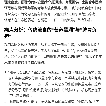
理念出发，颠覆“流食=没营养”的旧观念，为您提供一套融合中医辨
证思维与现代营养学的老年人流食营养方案。
我们将教会您如何将
寻常食材，转化为既能养护脾胃、又能滋生气血的“高级营养液”，
让老人在生命脆弱期，也能通过一口一口的滋养，重拾生机。
痛点分析：传统流食的“营养黑洞”与“脾胃负
担”
我们常陷入这样的困境：给老人喝了一周的白粥，人却越来越没力
气；买了昂贵的营养粉，老人喝了却腹胀、腹泻；想做点鱼汤肉
汤，又怕太油腻消化不了……
这些“用户最常见的问题”，揭示了老年
人流食营养的几个核心痛点：
“能量与蛋白质”严重短缺： 传统认知的流食（如米汤、稀粥、菜
汤）主要提供水分和少量碳水化合物，严重缺乏维持肌肉和免疫
力的核心营养素——蛋白质，以及必要的脂肪和微量元素。这直
接导致了“隐性饥饿”和肌肉快速流失（少肌症）。 核心痛点在于
“营养密度极低”。
“忽视脾胃运化”能力： 老人脾胃功能本就虚弱（中医称“脾常不