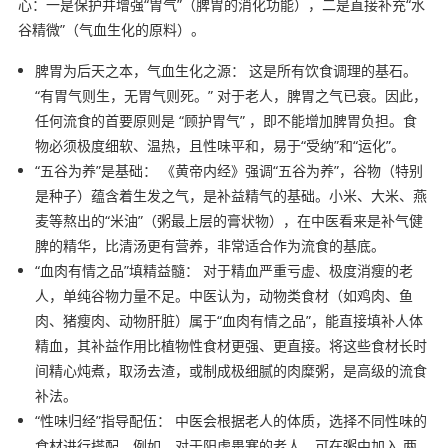
心：一是保护并增强“胃气”（脾胃的消化功能），二是直接补充“水
谷精微”（气血生化的原料）。
脾胃为后天之本，气血生化之源： 这是所有饮食调理的基石。
“有胃气则生，无胃气则死。” 对于老人，脾胃之气已衰。因此，
任何流食的首要原则是 “顾护胃气” ，即不能增加脾胃负担。食
物必须极度细软、温热，且性味平和，易于“受纳”和“运化”。
“五谷为养”是基础： 《黄帝内经》强调“五谷为养”，谷物（特别
是种子）蕴含着生发之气，是补益精气的基础。小米、大米、燕
麦等熬出的“米油”（粥最上层的膏状物），在中医看来是补气健
脾的精华，比清汤更有营养，非常适合作为流食的基底。
“血肉有情之品”填精益髓： 对于精血严重亏虚、极度消瘦的老
人，单纯谷物力量不足。中医认为，动物类食材（如鸡肉、鱼
肉、猪瘦肉、动物肝脏）属于“血肉有情之品”，能直接填补人体
精血，其补益作用比植物性食材更强、更直接。将这些食材长时
间精心炖煮，取汤去渣，或制成极细腻的肉糜粥，是高级的流食
补法。
“性味归经”指导配伍： 中医会根据老人的体质，选择不同性味的
食材进行搭配。例如，对于阳虚畏寒的老人，可在粥中加入 两