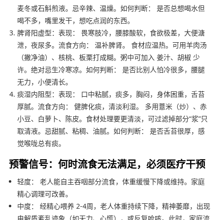
麦冬或石斛煎液。忌辛辣、温燥。如何判断： 是否总想喝水但
喝不多，嘴里发干，想吃点润的东西。
脾肾阳虚型：表现： 畏寒肢冷，腰膝酸软，食欲极差，大便溏
泄，夜尿多。流食方向： 温补脾肾。 食材应温热。可用羊肉汤
（撇净油）、核桃、板栗打成糊。粥中可加入 姜汁、胡椒 少
许。绝对忌生冷寒凉。如何判断： 是否比别人怕冷很多，腰腿
无力，小便清长。
痰湿内阻型：表现： 口中粘腻，痰多，胸闷，身体困重，舌苔
厚腻。流食方向： 健脾化痰，清淡利湿。 多用薏米（炒）、赤
小豆、白萝卜、陈皮。食材处理要更清淡，可过滤掉部分“浆”只
取清液。忌甜腻、粘稠、油腻。如何判断： 是否舌苔很厚，感
觉喉咙总有痰。
预警信号：何时流食无法满足，必须医疗干预
轻度： 老人能自主吞咽部分流食，体重缓慢下降或维持。家庭
精心调理可改善。
中度： 经精心喂养 2-4周，老人体重持续下降，精神萎靡，出现
电解质紊乱迹象（如无力、心慌），或反复呛咳。此时，家庭流