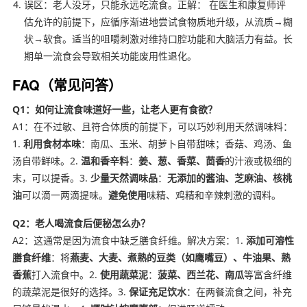
误区：老人没牙，只能永远吃流食。正解： 在医生和康复师评
估允许的前提下，应循序渐进地尝试食物质地升级，从流质→糊
状→软食。适当的咀嚼刺激对维持口腔功能和大脑活力有益。长
期单一流食会导致相关功能废用性退化。
FAQ（常见问答）
Q1：如何让流食味道好一些，让老人更有食欲？
A1：在不过敏、且符合体质的前提下，可以巧妙利用天然调味料：
1.
利用食材本味
：南瓜、玉米、胡萝卜自带甜味；香菇、鸡汤、鱼
汤自带鲜味。2.
温和香辛料
：
姜、葱、香菜、茴香
的汁液或极细的
末，可以提香。3.
少量天然调味品
：
无添加的酱油、芝麻油、核桃
油
可以滴一两滴提味。
避免使用
味精、鸡精和辛辣刺激的调料。
Q2：老人喝流食后便秘怎么办？
A2：这通常是因为流食中缺乏膳食纤维。解决方案：1.
添加可溶性
膳食纤维
：将
燕麦、大麦、煮熟的豆类（如鹰嘴豆）、牛油果、熟
香蕉
打入流食中。2.
使用蔬菜泥
：
菠菜、西兰花、南瓜
等富含纤维
的蔬菜泥是很好的选择。3.
保证充足饮水
：在两餐流食之间，补充