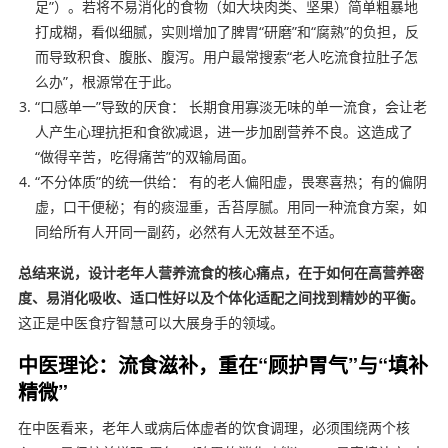
足”）。若将不易消化的食物（如大块肉类、坚果）简单粗暴地
打成糊，看似细腻，实则增加了脾胃“研磨”和“腐熟”的负担，反
而导致积食、腹胀、腹泻。用户最常搜索“老人吃流食拉肚子怎
么办”，根源常在于此。
“口感单一”导致的厌食： 长期食用寡淡无味的单一流食，会让老
人产生心理抗拒和食欲减退，进一步加剧营养不良。这造成了
“做得辛苦，吃得痛苦”的双输局面。
“不分体质”的统一供给： 有的老人偏阳虚，畏寒喜热；有的偏阴
虚，口干便秘；有的痰湿重，舌苔厚腻。用同一种流食方案，如
同给所有人开同一副药，必然有人无效甚至不适。
总结来说，设计老年人营养流食的核心痛点，在于如何在高营养密
度、易消化吸收、适口性好以及个体化适配之间找到精妙的平衡。
这正是中医食疗智慧可以大展身手的领域。
中医理论：流食滋补，重在“顾护胃气”与“填补
精微”
在中医看来，老年人或病后体虚者的饮食调理，必须围绕两个核