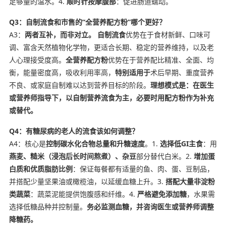
足够量的温水。4.
顺时针按摩腹部
：促进肠道蠕动。
Q3：自制流食和市售的“全营养配方粉”哪个更好？
A3：
两者互补，而非对立。
自制流食
优势在于食材新鲜、口味可
调、富含天然植物化学物，更适合长期、稳定的营养维持，以及老
人心理接受度高。
全营养配方粉
优势在于营养配比精准、全面、均
衡，能量密度高，吸收利用率高，
特别适用于
术后早期、重度营养
不良、或家庭自制难以达到营养目标的阶段。
理想模式是：在医生
或营养师指导下，以自制营养流食为主，必要时用配方粉作为补充
或替代。
Q4：有糖尿病的老人的流食该如何调整？
A4：核心是
控制碳水化合物总量和升糖速度
。1.
选择低GI主食
：用
燕麦、糙米（浸泡后长时间熬煮）、杂豆
部分替代白米。2.
增加蛋
白质和优质脂肪比例
：保证每餐都有适量的鱼、肉、蛋、豆制品，
并搭配少量坚果油或橄榄油，以延缓血糖上升。3.
搭配大量非淀粉
类蔬菜
：蔬菜泥能提供饱腹感和纤维。4.
严格避免添加糖
，水果需
选择低糖品种并控制量。
务必监测血糖，并咨询医生或营养师调整
降糖药。