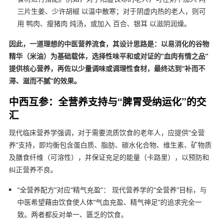
三片生姜、少许胡椒 以温中散寒；对于阴虚内热的老人，则可
用 鸭肉、瘦猪肉 炖汤，或加入 百合、银耳 以滋阴润燥。
因此，一道理想的中医营养流食，其设计思路是：以易消化的谷物
精华（米油）为基础载体，选择性味平和或对证的“血肉有情之品”
提供核心营养，再佐以少量调味或调理性食材，最终达到“补而不
滞、滋而不腻”的效果。
中西互参：全营养支持与“脾胃受纳运化”的交
汇
现代临床营养学强调，对于需要流质饮食的老年人，应提供“全营
养”支持，即均衡包含蛋白质、脂肪、碳水化合物、维生素、矿物质
及膳食纤维（可溶性），并保证充足的能量（卡路里），以预防和
纠正营养不良。
“全营养配方”对应“精气充盈”： 现代营养学的“全营养”目标，与
中医希望藉由饮食使人体“气血充盈、精气神足”的追求完全一
致。两者都反对单一、匮乏的饮食。