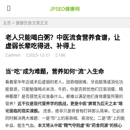
主页
>
健康饮食
文章正文
老人只能喝白粥？中医流食营养食谱，让
虚弱长辈吃得进、补得上
admin
2025-12-21
166
当“吃”成为难题，营养如何“流”入生命
看着家中年迈或术后虚弱的老人，因吞咽困难、牙齿脱落或消化功
能衰退，只能勉强喝点米汤、牛奶，你是否担忧他们日渐消瘦、精
神萎靡？是否感觉无论准备什么，都难以满足他们身体康复所需的
营养？
这不仅是现代营养学的挑战，更是中医“脾胃为后天之本”理
论面临的现实课题。
流食，绝非只是将食物打碎那么简单。它必须
同时解决两大难题：一是“形”上的易吞咽、易消化；二是“质”上的能
补益、能生气血。
本文将从中医“精气夺则虚”和“药食同源”的核心