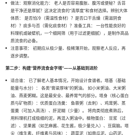
做法：观察消化能力： 老人是否容易腹胀、腹泻或便秘？舌苔
是干净还是厚腻？这决定流食的“清厚度”和食材选择。辨别大体
体质： 是否怕冷（需温性食材）？是否口干舌燥（需滋阴食
材）？痰多与否（需化痰食材）？准备工具： 一台性能良好的
料理机或破壁机，一个细网筛（用于过滤更细腻），是制作高品
质流食的必备。
注意事项： 初期应从极少量、极稀薄开始，观察老人反应，再
逐步调整。
第二步：构建“营养流食金字塔”——从基础到进阶
适合谁： 已了解老人基本情况，开始设计食谱者。塔基（基础
能量与水分）： 各类“膏粱厚味”的粥油。 如小米粥油、大米粥
油、燕麦粥糊。这是最安全、最养胃气的部分。塔身（核心蛋白
质与矿物质）：优质蛋白汤羹： 鱼蓉粥（去刺）、鸡茸粥、蒸
蛋羹（可加入高汤）、肝泥糊（少量）。 将肉类彻底煮熟后，
用料理机打成极细的泥，再混入粥油中。植物蛋白： 豆浆（过
滤）、坚果酱（如芝麻酱、花生酱，极少量兑入）、豆腐脑。塔
尖（维生素、纤维素与风味）： 蔬菜泥（如南瓜泥、山药泥、