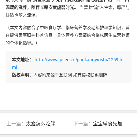
温暖的滋养，陪伴长辈安度虚弱时光。
当营养“流”入生命，尊严与
舒适也随之流淌。
（本文内容融合了中医食疗学、临床营养学及老年护理学知识，旨
在提供家庭照护科普信息。具体营养方案请结合临床医生或营养师
的个体化指导。）
本文地址：
http://www.jpseo.cn/jiankangyinshi/1259.ht
ml
版权声明：
内容均来源于互联网 如有侵权联系删除
上一篇：
太瘦怎么吃胖？中医健脾养胃食谱，告别“干吃不胖”体质
下一篇：
宝宝辅食先加什么？中医“脾胃为本”喂养顺序，防积食、养体质