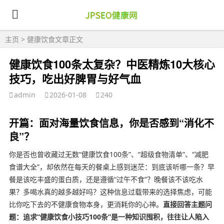
主页
>
健康饮食
文章正文
健康饮食100条太复杂？中医精炼10大核心
技巧，吃出好脾胃与好气血
admin
2026-01-08
240
开篇：面对海量饮食信息，你是否感到“消化不
良”？
你是否也曾收藏过无数“健康饮食100条”、“超级食物清单”、“减肥
食谱大全”，却依然在每天的餐桌上感到迷茫：到底该听哪一条？早
餐是该吃丰盛的蛋白质，还是遵循“过午不食”？晚餐该不该吃水
果？多喝水真的越多越好吗？这种信息过载带来的选择焦虑，可能
比你吃下去的不健康食物本身，更消耗你的心神。
直接回答主题问
题：追求“健康饮食小技巧100条”是一种知识囤积，往往让人陷入