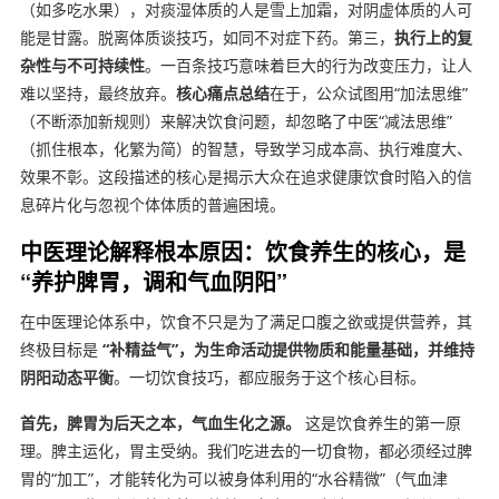
（如多吃水果），对痰湿体质的人是雪上加霜，对阴虚体质的人可
能是甘露。脱离体质谈技巧，如同不对症下药。第三，
执行上的复
杂性与不可持续性
。一百条技巧意味着巨大的行为改变压力，让人
难以坚持，最终放弃。
核心痛点总结
在于，公众试图用“加法思维”
（不断添加新规则）来解决饮食问题，却忽略了中医“减法思维”
（抓住根本，化繁为简）的智慧，导致学习成本高、执行难度大、
效果不彰。这段描述的核心是揭示大众在追求健康饮食时陷入的信
息碎片化与忽视个体体质的普遍困境。
中医理论解释根本原因：饮食养生的核心，是
“养护脾胃，调和气血阴阳”
在中医理论体系中，饮食不只是为了满足口腹之欲或提供营养，其
终极目标是
“补精益气”，为生命活动提供物质和能量基础，并维持
阴阳动态平衡
。一切饮食技巧，都应服务于这个核心目标。
首先，脾胃为后天之本，气血生化之源。
这是饮食养生的第一原
理。脾主运化，胃主受纳。我们吃进去的一切食物，都必须经过脾
胃的“加工”，才能转化为可以被身体利用的“水谷精微”（气血津