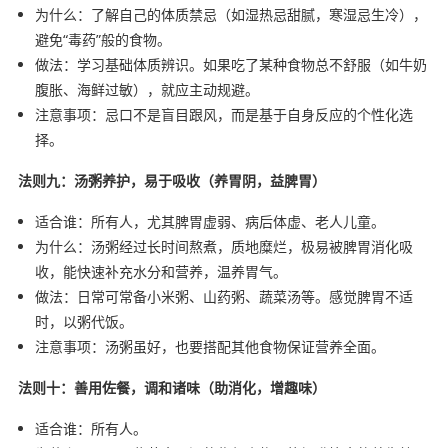
为什么：了解自己的体质禁忌（如湿热忌甜腻，寒湿忌生冷），
避免“毒药”般的食物。
做法：学习基础体质辨识。如果吃了某种食物总不舒服（如牛奶
腹胀、海鲜过敏），就应主动规避。
注意事项：忌口不是盲目跟风，而是基于自身反应的个性化选
择。
法则九：汤粥养护，易于吸收（养胃阴，益脾胃）
适合谁：所有人，尤其脾胃虚弱、病后体虚、老人儿童。
为什么：汤粥经过长时间熬煮，质地糜烂，极易被脾胃消化吸
收，能快速补充水分和营养，温养胃气。
做法：日常可常备小米粥、山药粥、蔬菜汤等。感觉脾胃不适
时，以粥代饭。
注意事项：汤粥虽好，也要搭配其他食物保证营养全面。
法则十：善用佐餐，调和诸味（助消化，增趣味）
适合谁：所有人。