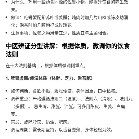
为什么：巧用一些药食同源的佐餐小物，能提升饮食的养生效
果。
做法：吃螃蟹配紫苏叶或姜醋；炖肉时加几片山楂或陈皮助消
化；泡茶时加几颗枸杞或玫瑰花。
注意事项：佐餐之物用量宜少，性质宜与主菜相合。
中医辨证分型讲解：根据体质，微调你的饮食
法则
在十大法则基础上，根据体质微调侧重点。
1. 脾胃虚弱/痰湿体质（体胖、乏力、舌苔腻）
如何判断：食欲不振，腹胀便溏，身体困重，口中粘腻。
调养重点：严格遵循法则二（温食）、法则六（清淡）、法则九
（多粥）。 忌生冷、甜腻、油腻。可多用陈皮、生姜、白扁
豆。
禁忌：戒除冷饮、奶油、肥肉。
调理周期：需长期坚持，以舌苔变薄、身体轻松为效。