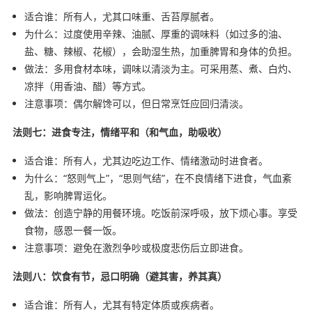
适合谁：所有人，尤其口味重、舌苔厚腻者。
为什么：过度使用辛辣、油腻、厚重的调味料（如过多的油、
盐、糖、辣椒、花椒），会助湿生热，加重脾胃和身体的负担。
做法：多用食材本味，调味以清淡为主。可采用蒸、煮、白灼、
凉拌（用香油、醋）等方式。
注意事项：偶尔解馋可以，但日常烹饪应回归清淡。
法则七：进食专注，情绪平和（和气血，助吸收）
适合谁：所有人，尤其边吃边工作、情绪激动时进食者。
为什么：“怒则气上”，“思则气结”，在不良情绪下进食，气血紊
乱，影响脾胃运化。
做法：创造宁静的用餐环境。吃饭前深呼吸，放下烦心事。享受
食物，感恩一餐一饭。
注意事项：避免在激烈争吵或极度悲伤后立即进食。
法则八：饮食有节，忌口明确（避其害，养其真）
适合谁：所有人，尤其有特定体质或疾病者。