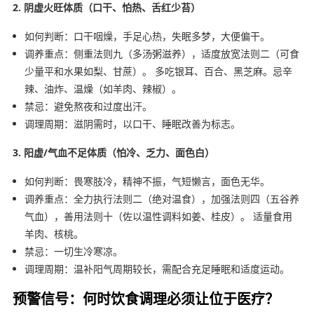
2. 阴虚火旺体质（口干、怕热、舌红少苔）
如何判断：口干咽燥，手足心热，失眠多梦，大便偏干。
调养重点：侧重法则九（多汤粥滋养），适度放宽法则二（可食
少量平和水果如梨、甘蔗）。 多吃银耳、百合、黑芝麻。忌辛
辣、油炸、温燥（如羊肉、辣椒）。
禁忌：避免熬夜和过度出汗。
调理周期：滋阴需时，以口干、睡眠改善为标志。
3. 阳虚/气血不足体质（怕冷、乏力、面色白）
如何判断：畏寒肢冷，精神不振，气短懒言，面色无华。
调养重点：全力执行法则二（绝对温食），加强法则四（五谷养
气血），善用法则十（佐以温性调料如姜、桂皮）。 适量食用
羊肉、核桃。
禁忌：一切生冷寒凉。
调理周期：温补阳气周期较长，需配合充足睡眠和适度运动。
预警信号：何时饮食调理必须让位于医疗？