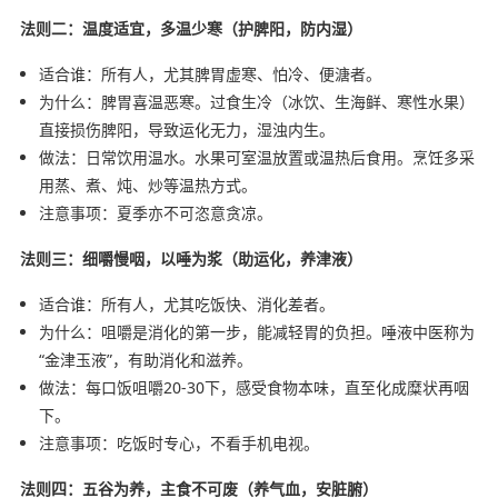
法则二：温度适宜，多温少寒（护脾阳，防内湿）
适合谁：所有人，尤其脾胃虚寒、怕冷、便溏者。
为什么：脾胃喜温恶寒。过食生冷（冰饮、生海鲜、寒性水果）
直接损伤脾阳，导致运化无力，湿浊内生。
做法：日常饮用温水。水果可室温放置或温热后食用。烹饪多采
用蒸、煮、炖、炒等温热方式。
注意事项：夏季亦不可恣意贪凉。
法则三：细嚼慢咽，以唾为浆（助运化，养津液）
适合谁：所有人，尤其吃饭快、消化差者。
为什么：咀嚼是消化的第一步，能减轻胃的负担。唾液中医称为
“金津玉液”，有助消化和滋养。
做法：每口饭咀嚼20-30下，感受食物本味，直至化成糜状再咽
下。
注意事项：吃饭时专心，不看手机电视。
法则四：五谷为养，主食不可废（养气血，安脏腑）