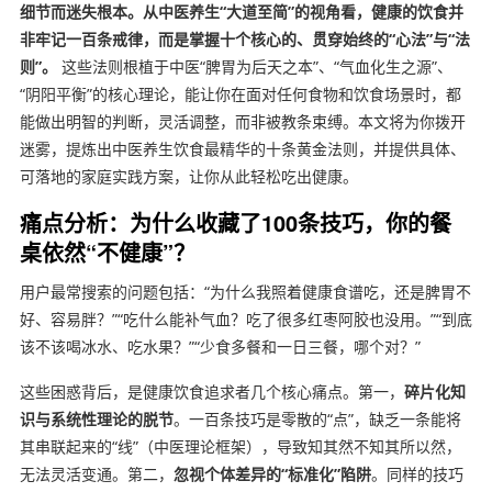
细节而迷失根本。从中医养生“大道至简”的视角看，健康的饮食并
非牢记一百条戒律，而是掌握十个核心的、贯穿始终的“心法”与“法
则”。
这些法则根植于中医“脾胃为后天之本”、“气血化生之源”、
“阴阳平衡”的核心理论，能让你在面对任何食物和饮食场景时，都
能做出明智的判断，灵活调整，而非被教条束缚。本文将为你拨开
迷雾，提炼出中医养生饮食最精华的十条黄金法则，并提供具体、
可落地的家庭实践方案，让你从此轻松吃出健康。
痛点分析：为什么收藏了100条技巧，你的餐
桌依然“不健康”？
用户最常搜索的问题包括：“为什么我照着健康食谱吃，还是脾胃不
好、容易胖？”“吃什么能补气血？吃了很多红枣阿胶也没用。”“到底
该不该喝冰水、吃水果？”“少食多餐和一日三餐，哪个对？”
这些困惑背后，是健康饮食追求者几个核心痛点。第一，
碎片化知
识与系统性理论的脱节
。一百条技巧是零散的“点”，缺乏一条能将
其串联起来的“线”（中医理论框架），导致知其然不知其所以然，
无法灵活变通。第二，
忽视个体差异的“标准化”陷阱
。同样的技巧