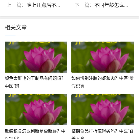
上一篇：
晚上几点后不宜进食？中医：超过这个时间伤脾胃，附科学晚餐与补救方案
下一篇：
不同年龄怎么吃？中医体质营养指南，全家健康一网打尽
相关文章
颜色太鲜艳的干制品有问题吗？
如何辨别注胶的虾和肉？中医“辨
中医“辨
假识真
散装粮食怎么判断是否新鲜？中
临期食品打折值得买吗？中医“食
医“四诊
养不食