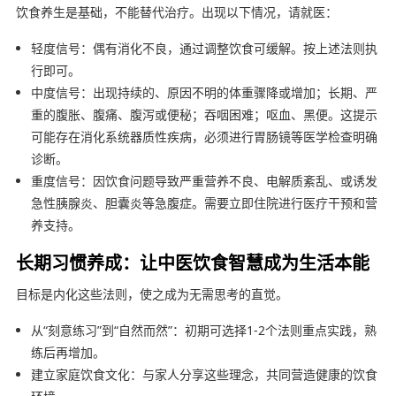
饮食养生是基础，不能替代治疗。出现以下情况，请就医：
轻度信号：偶有消化不良，通过调整饮食可缓解。按上述法则执
行即可。
中度信号：出现持续的、原因不明的体重骤降或增加；长期、严
重的腹胀、腹痛、腹泻或便秘；吞咽困难；呕血、黑便。这提示
可能存在消化系统器质性疾病，必须进行胃肠镜等医学检查明确
诊断。
重度信号：因饮食问题导致严重营养不良、电解质紊乱、或诱发
急性胰腺炎、胆囊炎等急腹症。需要立即住院进行医疗干预和营
养支持。
长期习惯养成：让中医饮食智慧成为生活本能
目标是内化这些法则，使之成为无需思考的直觉。
从“刻意练习”到“自然而然”：初期可选择1-2个法则重点实践，熟
练后再增加。
建立家庭饮食文化：与家人分享这些理念，共同营造健康的饮食