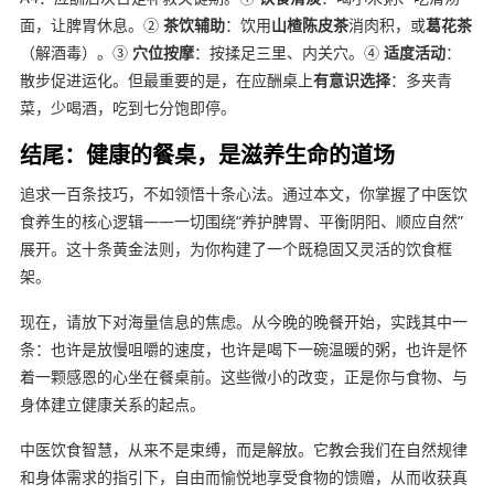
面，让脾胃休息。②
茶饮辅助
：饮用
山楂陈皮茶
消肉积，或
葛花茶
（解酒毒）。③
穴位按摩
：按揉足三里、内关穴。④
适度活动
：
散步促进运化。但最重要的是，在应酬桌上
有意识选择
：多夹青
菜，少喝酒，吃到七分饱即停。
结尾：健康的餐桌，是滋养生命的道场
追求一百条技巧，不如领悟十条心法。通过本文，你掌握了中医饮
食养生的核心逻辑——一切围绕“养护脾胃、平衡阴阳、顺应自然”
展开。这十条黄金法则，为你构建了一个既稳固又灵活的饮食框
架。
现在，请放下对海量信息的焦虑。从今晚的晚餐开始，实践其中一
条：也许是放慢咀嚼的速度，也许是喝下一碗温暖的粥，也许是怀
着一颗感恩的心坐在餐桌前。这些微小的改变，正是你与食物、与
身体建立健康关系的起点。
中医饮食智慧，从来不是束缚，而是解放。它教会我们在自然规律
和身体需求的指引下，自由而愉悦地享受食物的馈赠，从而收获真