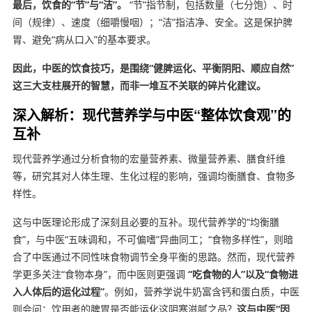
最后，饮食的“节”与“洁”。
“节”指节制，包括数量（七分饱）、时
间（规律）、速度（细嚼慢咽）；“洁”指洁净、安全。这是保护脾
胃、避免“病从口入”的基本要求。
因此，中医的饮食技巧，是围绕“健脾运化、平衡阴阳、顺应自然”
这三大支柱展开的智慧，而非一堆互不关联的碎片化建议。
深入解析：现代营养学与中医“整体饮食观”的
互补
现代营养学通过分析食物的宏量营养素、微量营养素、膳食纤维
等，研究其对人体生理、生化过程的影响，强调均衡膳食、食物多
样性。
这与中医理论形成了深刻且必要的互补。现代营养学的“均衡膳
食”，与中医“五味调和，不可偏嗜”异曲同工；“食物多样性”，则暗
合了中医通过不同性味食物调节全身平衡的思路。然而，现代营养
学更多关注“食物本身”，而中医则更强调
“吃食物的人”以及“食物进
入人体后的运化过程”
。例如，营养学说牛奶富含钙和蛋白质，中医
则会问：饮用者的脾胃是否能运化这阴寒滋腻之品？
这与中医“因