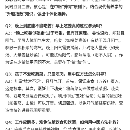
同时监测血糖。核心是：
在中医“养胃”原则下，结合现代营养学的
“升糖指数”知识，做出个体化选择。
Q2：晚上到底能不能吃姜？早上吃姜真的胜过参汤吗？
A2：
“晚上吃姜似砒霜”过于夸张，但有其道理。
姜性温散，能鼓舞
阳气。早晨人体阳气生发，吃姜（如喝姜枣茶）有助于温升阳气，
驱散一夜积聚的寒气。晚上阳气需要潜藏，此时吃大量姜（如姜
汤、大量姜丝炒菜），可能扰动阳气，影响睡眠（阳不入阴）。作
为调味少量使用问题不大。关键在于“量”和“时”。
Q3：孩子不爱吃蔬菜，只爱吃肉，用中医方法怎么引导？
A3：儿童“脾常不足”，且肝气旺。首先，
保证主食
（五谷）摄入，
这是根本。其次，
烹饪上下功夫
：将蔬菜切碎做成蔬菜粥、蔬菜
饼、或与肉糜混合做成丸子。利用中医“五味”理论：适当的酸甜味
（如番茄、山楂）可以开胃。
切忌强迫
，以免肝气郁结更伤脾。营
造愉快的进餐氛围更重要。
Q4：工作应酬多，难免油腻饮食和饮酒，如何用中医方法补救？
A4：应酬后次日是补救关键期。①
饮食清淡
：喝小米粥、吃清汤