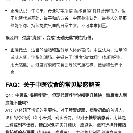
正确认识：牛油果、奇亚籽等所谓“超级食物”有其营养特点，但
不能替代最基础、最平和的五谷。中医养生认为，最养人的是那
些能平稳、持续提供气血的日常主食。不可本末倒置。
误区四：过度“清淡”，变成“无油无盐”的苦行僧。
正确做法：适当的油脂和盐分是人体必需的。中医认为，适量的
咸味入肾，油脂能润肠。关键在于“适度”和“优质”（如用好油、
用天然盐）。过度寡淡的饮食会导致气血枯槁、便秘和营养不
良。
FAQ：关于中医饮食的常见疑惑解答
Q1：中医说“喝粥养胃”，但现代营养学说喝粥升糖快，糖尿病人到
底能不能喝？
A1：这体现了辨证的重要性。对于
脾胃虚弱、病后初愈
的普通人，
温和的杂粮粥（如小米粥）确实养胃。但对于
糖尿病患者
，尤其是
血糖控制不佳者，
精白米粥
确实升糖快，应避免。但可选择
升糖指
数较低的杂豆粥
（如绿豆、鹰嘴豆），并严格控制量和进食速度，