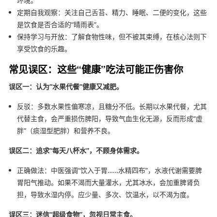
环境。
定期自我观察：关注自己舌苔、精力、睡眠、二便的变化，这些
是饮食是否合适的“晴雨表”。
保持学习与开放：了解食物性味，但不被其束缚，在核心法则下
享受饮食的乐趣。
常见误区：这些“健康”吃法可能正伤害你
误区一：认为“水果代餐”健康又减肥。
反驳：多数水果性偏寒凉，且糖分不低。长期以水果代餐，尤其
代替主食，会严重损伤脾阳，导致气血生化无源，反而形成“虚
胖”（痰湿型肥胖）和营养不良。
误区二：追求“每天八杯水”，不顾身体需求。
正确做法：中医强调“饮入于胃……水精四布”，水液代谢需要脾
胃阳气推动。如果不渴而大量灌水，尤其冰水，会加重脾肾负
担，导致水湿内停。应少量、多次、饮温水，以不渴为度。
误区三：迷信“超级食物”，忽视日常主食。