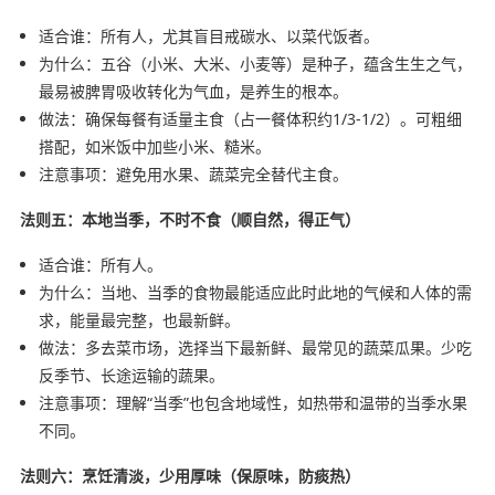
适合谁：所有人，尤其盲目戒碳水、以菜代饭者。
为什么：五谷（小米、大米、小麦等）是种子，蕴含生生之气，
最易被脾胃吸收转化为气血，是养生的根本。
做法：确保每餐有适量主食（占一餐体积约1/3-1/2）。可粗细
搭配，如米饭中加些小米、糙米。
注意事项：避免用水果、蔬菜完全替代主食。
法则五：本地当季，不时不食（顺自然，得正气）
适合谁：所有人。
为什么：当地、当季的食物最能适应此时此地的气候和人体的需
求，能量最完整，也最新鲜。
做法：多去菜市场，选择当下最新鲜、最常见的蔬菜瓜果。少吃
反季节、长途运输的蔬果。
注意事项：理解“当季”也包含地域性，如热带和温带的当季水果
不同。
法则六：烹饪清淡，少用厚味（保原味，防痰热）