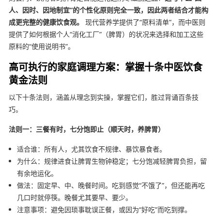
人、因时、因地制宜”的个性化原则完全一致，因此两者结合才能构
成更完整的健康饮食观。
现代营养学提供了“原料清单”，而中医则
提供了如何根据个人“消化工厂”（脾胃）的状况来选择和加工这些
原料的“使用说明书”。
高可执行的家庭调理方案：掌握十条中医饮食
黄金法则
以下十条法则，涵盖从理念到实操，掌握它们，胜过背诵百条技
巧。
法则一：三餐有时，七分饱即止（顺天时，养脾胃）
适合谁：所有人，尤其饮食不规律、暴饮暴食者。
为什么：规律进食让脾胃生物钟稳定；七分饱减轻脾胃负担，留
有余地运化。
做法：固定早、中、晚餐时间。吃到感觉“不饿了”，但还能再吃
几口时就停筷。晚餐尤其要早、要少。
注意事项：避免因琐事耽误正餐，或因为“好吃”而吃到撑。