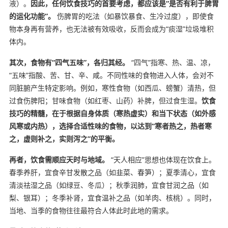
液）。
因此，任何饮食技巧的首要考虑，都应该是“是否有利于脾胃
的运化功能”。
伤脾胃的吃法（如暴饮暴食、生冷过度），即使食
物本身再有营养，也无法被有效吸收，反而会成为“痰湿”垃圾堆积
体内。
其次，食物有“四气五味”，各归其经。
“四气”指寒、热、温、凉，
“五味”指酸、苦、甘、辛、咸。不同性味的食物进入人体，会对不
同脏腑产生特定影响。例如，寒性食物（如西瓜、螃蟹）清热，但
过食伤脾阳；甘味食物（如红枣、山药）补脾，但过食生湿。
饮食
技巧的精髓，在于根据自身体质（寒热虚实）和当下状态（如外感
风寒或内热），选择合适性味的食物，以达到“寒者热之，热者寒
之，虚则补之，实则泻之”的平衡。
再者，饮食需顺应天时与地域。
“天人相应”思想也体现在饮食上。
春季养肝，宜食辛甘发散之品（如韭菜、春笋）；夏季清心，宜食
清淡祛湿之品（如绿豆、冬瓜）；秋季润肺，宜食甘润之品（如
梨、银耳）；冬季补肾，宜食温补之品（如羊肉、核桃）。同时，
当地、当季的食物往往最符合人体此时此地的需求。