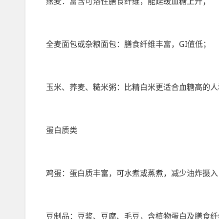
燕麦：富含可溶性膳食纤维，能延缓血糖上升；
全麦面包或杂粮面包：膳食纤维丰富，GI值低；
玉米、荞麦、糙米粥：比精白米更适合血糖高的人
蛋白质类
鸡蛋：蛋白质丰富，可水煮或蒸煮，减少油炸摄入
豆制品：豆浆、豆腐、毛豆，含植物蛋白及膳食纤