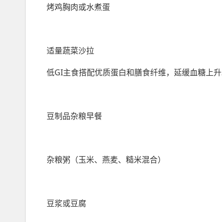
烤鸡胸肉或水煮蛋
适量蔬菜沙拉
低GI主食搭配优质蛋白和膳食纤维，延缓血糖上升
豆制品杂粮早餐
杂粮粥（玉米、燕麦、糙米混合）
豆浆或豆腐