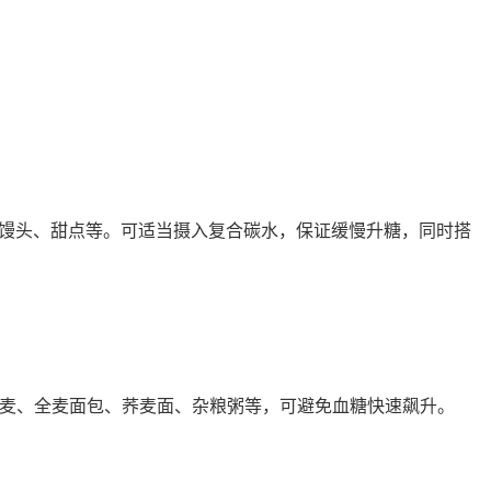
馒头、甜点等。可适当摄入复合碳水，保证缓慢升糖，同时搭
燕麦、全麦面包、荞麦面、杂粮粥等，可避免血糖快速飙升。