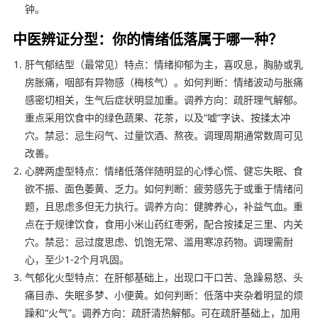
钟。
中医辨证分型：你的情绪低落属于哪一种？
肝气郁结型（最常见）特点：情绪抑郁为主，喜叹息，胸胁或乳
房胀痛，咽部有异物感（梅核气）。如何判断：情绪波动与胀痛
感密切相关，生气后症状明显加重。调养方向：疏肝理气解郁。
重点采用饮食中的绿色蔬果、花茶，以及“嘘”字诀、按揉太冲
穴。禁忌：忌生闷气、过量饮酒、熬夜。调理周期通常数周可见
改善。
心脾两虚型特点：情绪低落伴随明显的心悸心慌、健忘失眠、食
欲不振、面色萎黄、乏力。如何判断：疲劳感先于或重于情绪问
题，且思虑多但无力执行。调养方向：健脾养心，补益气血。重
点在于规律饮食，食用小米山药红枣粥，配合按揉足三里、内关
穴。禁忌：忌过度思虑、饥饱无常、滥用寒凉药物。调理需耐
心，至少1-2个月巩固。
气郁化火型特点：在肝郁基础上，出现口干口苦、急躁易怒、头
痛目赤、失眠多梦、小便黄。如何判断：低落中夹杂着明显的烦
躁和“火气”。调养方向：疏肝清热解郁。可在疏肝基础上，加用