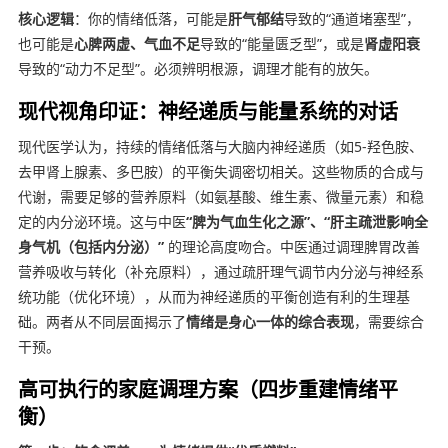
核心逻辑
：你的情绪低落，可能是
肝气郁结
导致的“通道堵塞型”，
也可能是
心脾两虚、气血不足
导致的“能量匮乏型”，或是
肾虚阳衰
导致的“动力不足型”。必须辨明根源，调理才能有的放矢。
现代视角印证：神经递质与能量系统的对话
现代医学认为，持续的情绪低落与大脑内神经递质（如5-羟色胺、
去甲肾上腺素、多巴胺）的平衡失调密切相关。这些物质的合成与
代谢，需要足够的营养原料（如氨基酸、维生素、微量元素）和稳
定的内分泌环境。这与中医
“脾为气血生化之源”、“肝主疏泄影响全
身气机（包括内分泌）”
的理论高度吻合。中医通过调理脾胃改善
营养吸收与转化（补充原料），通过疏肝理气调节内分泌与神经系
统功能（优化环境），从而为神经递质的平衡创造有利的生理基
础。两者从不同层面揭示了
情绪是身心一体的综合表现
，需要综合
干预。
高可执行的家庭调理方案（四步重建情绪平
衡）