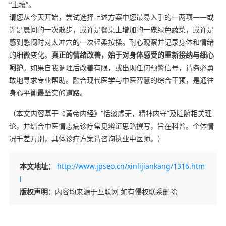
“土壤”。
请您从今天开始，尝试选择上述方案中您最易入手的一两项——或
许是晨间的一次散步，或许是餐桌上增加的一碟绿色蔬菜，或许是
感到憋闷时对太冲穴的一次轻柔按揉。耐心观察并记录身体和情绪
的细微变化。
真正的情绪改善，始于对身体感受的重新接纳与细心
呵护
。如果自我调理后改善有限，或出现任何预警信号，请务必勇
敢地寻求专业帮助。融合现代医学与中医智慧的综合干预，是通往
身心平衡最坚实的道路。
（本文内容基于《黄帝内经》“恬淡虚无，精神内守”及脏腑相关理
论，并结合中医情志病诊疗常见辨证思路撰写，旨在科普。个体情
况千差万别，具体诊疗方案请咨询执业中医师。）
本文地址：
http://www.jpseo.cn/xinlijiankang/1316.htm
l
版权声明：
内容均来源于互联网 如有侵权联系删除