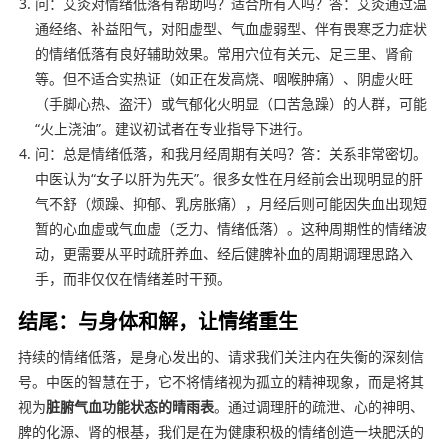
问：艾灸对情绪低落有帮助吗？适合所有人吗？答：艾灸通过温
通经络、补益阳气，对阳虚型、气血虚弱型、伴有畏寒乏力症状
的情绪低落有良好辅助效果。常用穴位有关元、足三里、肾俞
等。但不适合实热证（如正在发高烧、咽喉肿痛）、阴虚火旺
（手脚心热、盗汗）或气郁化火明显（口苦急躁）的人群，可能
“火上浇油”。建议初试者在专业指导下进行。
问：总是情绪低落，和我月经周期有关吗？答：关系非常密切。
中医认为“女子以肝为先天”。很多女性在月经前会出现明显的肝
气不舒（烦躁、抑郁、乳房胀痛），月经后则可能因失血出现短
暂的心血虚或气血虚（乏力、情绪低落）。这种周期性的情绪波
动，更需要从平时疏肝养血、经后健脾补血的周期调理思路入
手，而非仅仅在情绪差时干预。
结尾：与身体和解，让情绪重生
持续的情绪低落，是身心发出的、请求我们关注内在失衡的深刻信
号。中医的智慧在于，它不将情绪视为孤立的精神现象，而是将其
视为
脏腑气血功能状态的晴雨表
。通过调理肝的疏泄、心的神明、
脾的化源、肾的根基，我们是在为健康积极的情绪创造一块肥沃的