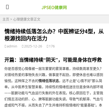
主页
>
心理健康
文章正文
情绪持续低落怎么办？中医辨证分4型，从
根源找回内在活力
admin
2025-12-26
176
开篇：当情绪持续“阴天”，可能是身体在呼救
你是否感觉心情像被一层灰蒙蒙的雾笼罩着，持续数周甚至更久？
对曾经热爱的事物失去兴趣，做事提不起劲，即便休息也难以感到
愉悦。这种挥之不去的
情绪低落状态
，远不止是“心情不好”那么简
单。从中医养生智慧来看，持续性的情绪低迷往往是身体内部环境
——脏腑功能与气血运行失衡的外在表现。核心原因在于，主管我
们情志活动的肝、心、脾等脏腑功能失调，导致气机郁滞、气血亏
虚或阳气不振，从而失去了产生并维持积极情绪的“能量基础”。本