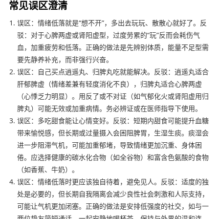
常见误区澄清
误区：情绪低落就是“想不开”，多出去玩玩、散散心就好了。反
驳：对于心脾两虚或肾阳虚型，过度劳累的“玩”反而会耗伤气
血，加重疲劳和低落。正确的做法是先辨别体质，能量不足型需
要先静养补充，而非强行兴奋。
误区：自己买点逍遥丸、归脾丸吃就能解决。反驳：逍遥丸适合
肝郁脾虚（情绪差兼有轻度消化不良），归脾丸适合心脾两虚
（心悸乏力明显）。用反了或不对证（如气郁化火或肾阳虚用归
脾丸）可能无效或加重病情。务必辨证或在医师指导下使用。
误区：多吃甜食能让心情变好。反驳：短期内甜食可能提升血糖
带来愉悦感，但长期或过量摄入会困阻脾胃，生湿生痰。痰湿会
进一步阻滞气机，可能加重郁堵，导致情绪更加沉重、身体困
倦。应选择健康的碳水化合物（如全谷物）和富含色氨酸的食物
（如香蕉、牛奶）。
误区：情绪低落时更应该独自待着，避免见人。反驳：适度的独
处是必要的，但长期自我隔离会减少良性社会刺激和人际支持，
可能让气机更加闭塞。正确的做法是安排低强度的社交，如与一
两位挚友简短通话、一起安静地喝杯茶，保持与外界的温和连