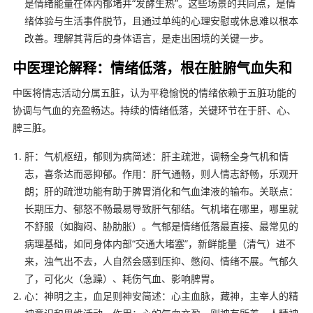
是情绪能量在体内郁堵并“发酵生热”。这些场景的共同点，是情
绪体验与生活事件脱节，且通过单纯的心理安慰或休息难以根本
改善。理解其背后的身体语言，是走出困境的关键一步。
中医理论解释：情绪低落，根在脏腑气血失和
中医将情志活动分属五脏，认为平稳愉悦的情绪依赖于五脏功能的
协调与气血的充盈畅达。持续的情绪低落，关键环节在于肝、心、
脾三脏。
肝：气机枢纽，郁则为病简述：肝主疏泄，调畅全身气机和情
志，喜条达而恶抑郁。作用：肝气通畅，则人情志舒畅，乐观开
朗；肝的疏泄功能有助于脾胃消化和气血津液的输布。关联点：
长期压力、郁怒不畅最易导致肝气郁结。气机堵在哪里，哪里就
不舒服（如胸闷、胁肋胀）。气郁是情绪低落最直接、最常见的
病理基础，如同身体内部“交通大堵塞”，新鲜能量（清气）进不
来，浊气出不去，人自然会感到压抑、憋闷、情绪不展。气郁久
了，可化火（急躁）、耗伤气血、影响脾胃。
心：神明之主，血足则神安简述：心主血脉，藏神，主宰人的精