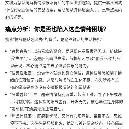
文将为您系统解析情绪低落背后的中医脏腑逻辑，提供一套从自我
评估到家庭调理的完整方案，帮助您从身体层面入手，重新点亮内
心的光亮。
痛点分析：你是否也陷入这些情绪困境？
搜索“情绪低落怎么办”的背后，是这些鲜活的生活挣扎：
“兴趣丧失”：以前喜欢的聚会、爱好现在觉得索然无味，仿佛快
乐“失灵”了。这是肝气疏泄失常，气机郁闭导致“喜乐不出”的典
型表现，核心痛点是失去了体验快乐的能力。
“疲劳性沮丧”：没做什么就感到身心俱疲，这种疲惫感加剧了情
绪的低落和无力感。这常与脾虚气血生化不足、心失所养有关，
核心痛点是身体没有支撑积极情绪的能量储备。
“晨重暮轻”：早上醒来情绪特别沉重，起床困难，到了下午或晚
上稍有好转。这多指向阳气虚弱、升发无力，核心痛点是身体的
“发动机”在清晨无法正常启动。
“焦虑伴低落”：既感到忧郁，又伴有心烦意乱、坐卧不安，思维
停不下来。这往往是肝郁化火、扰动心神的复杂状态，核心痛点