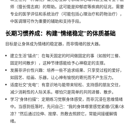
师（擅长情志病）的帮助。这可能是抑郁症等疾病的征兆，需要
专业的医学评估和系统治疗（可能包括心理治疗和药物治疗），
中医调理可作为重要的辅助和支持手段。
长期习惯养成：构建“情绪稳定”的体质基础
目标是让身体成为情绪的稳定器，而非情绪的放大器。
建立生活“锚点”：在每天固定的时间做固定的事（如按时三餐、
固定时间散步），这种节律感能给予心神稳定的支撑。
发展非评价性兴趣：培养一些不追求结果、只享受过程的爱好，
如园艺、绘画、乐器，让心神有愉悦的寄托而不产生压力。
适度社交“充电”：有意识地与能带来轻松、支持感的朋友交往，
减少消耗性的人际关系。哪怕只是简单的共同进餐、散步。
学习“身体扫描”：定期练习觉察身体感受，而非沉浸在思维情绪
中。当感到低落时，先问自己：“我的身体哪里感觉紧绷/沉重/冰
凉？”然后通过拉伸、按摩、热敷去照顾它，常能间接缓解情
绪。