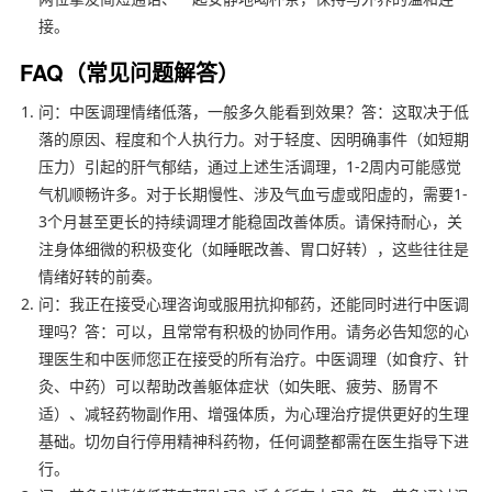
接。
FAQ（常见问题解答）
问：中医调理情绪低落，一般多久能看到效果？答：这取决于低
落的原因、程度和个人执行力。对于轻度、因明确事件（如短期
压力）引起的肝气郁结，通过上述生活调理，1-2周内可能感觉
气机顺畅许多。对于长期慢性、涉及气血亏虚或阳虚的，需要1-
3个月甚至更长的持续调理才能稳固改善体质。请保持耐心，关
注身体细微的积极变化（如睡眠改善、胃口好转），这些往往是
情绪好转的前奏。
问：我正在接受心理咨询或服用抗抑郁药，还能同时进行中医调
理吗？答：可以，且常常有积极的协同作用。请务必告知您的心
理医生和中医师您正在接受的所有治疗。中医调理（如食疗、针
灸、中药）可以帮助改善躯体症状（如失眠、疲劳、肠胃不
适）、减轻药物副作用、增强体质，为心理治疗提供更好的生理
基础。切勿自行停用精神科药物，任何调整都需在医生指导下进
行。