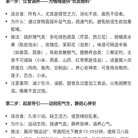
第一步：饮食调养——为情绪提供“优质燃料”
适合谁：所有人，尤其是感觉乏力、消化不良、面色不佳者。
为什么：通过食物直接补益气血，疏通气机，避免助湿生痰加重
郁堵。
做法：疏肝理气类：多吃绿色蔬菜（芹菜、西兰花）、柑橘类水
果（陈皮泡水）、玫瑰花、茉莉花（泡茶）。味道可稍选辛香
（如香菜、茴香），有助宣散郁气。健脾养血类：三餐定时，主
食不可或缺（小米、燕麦、山药、红枣粥是佳品）。适量摄入优
质蛋白（鸡肉、鱼肉、豆制品）。养心安神类：可食用龙眼肉、
莲子、百合、小米。
注意事项：减少生冷、油腻、甜食及过度加工食品，以免困脾生
湿。晚餐不宜过饱。
第二步：起居导引——动则阳气生，静则心神安
适合谁：久坐少动、缺乏活力、或思绪纷乱者。
为什么：运动生阳，疏通气血；静养敛神，涵养心气。
做法：晨间“微运动”：早晨阳光下散步15-20分钟，或练习八段