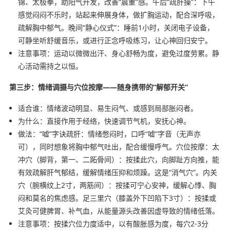
锦、太极拳，助阳气升发，改善“晨重”感。午后“疏肝操”：下午
感觉闷闷不乐时，站起来伸展身体，做扩胸运动，配合深呼吸，
疏解胸中郁气。晚间“静心仪式”：睡前1小时，关闭电子设备，
可静坐听舒缓音乐，或进行正念呼吸练习，让心神回归安宁。
注意事项：运动以微微出汗、身心舒畅为度，避免过度劳累。静
心活动需持之以恒。
第三步：情绪调摄与穴位按摩——随身携带的“解郁开关”
适合谁：情绪波动明显、易生闷气、或感到局部胀闷者。
为什么：直接作用于经络，快速调节气机，安抚心神。
做法：“嘘”字诀疏肝：情绪憋闷时，口呼“嘘”字音（无声亦
可），同时想象将胸中郁气吐出，配合缓慢呼气。穴位按摩：太
冲穴（脚背，第一、二跖骨间）：按揉此穴，向脚趾方向推，能
有效疏解肝气郁结，缓解情绪压抑和烦躁。这是“消气穴”。内关
穴（腕横纹上2寸，两筋间）：按揉可宁心安神，缓解心悸、胸
闷和莫名的焦虑感。足三里穴（膝盖外下凹陷下3寸）：按揉或
艾灸可健脾胃、补气血，从能量源头改善因虚导致的情绪低落。
注意事项：按揉穴位力度适中，以有酸胀感为度，每穴2-3分