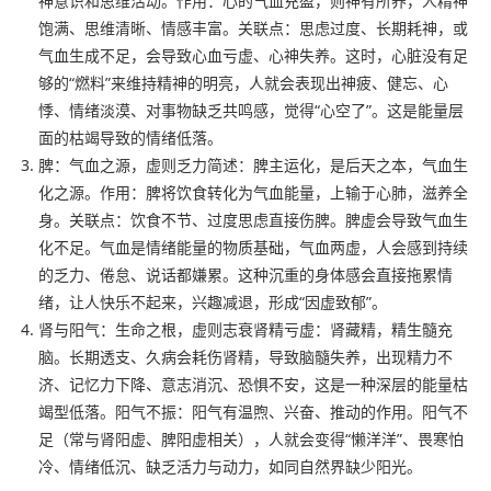
神意识和思维活动。作用：心的气血充盈，则神有所养，人精神
饱满、思维清晰、情感丰富。关联点：思虑过度、长期耗神，或
气血生成不足，会导致心血亏虚、心神失养。这时，心脏没有足
够的“燃料”来维持精神的明亮，人就会表现出神疲、健忘、心
悸、情绪淡漠、对事物缺乏共鸣感，觉得“心空了”。这是能量层
面的枯竭导致的情绪低落。
脾：气血之源，虚则乏力简述：脾主运化，是后天之本，气血生
化之源。作用：脾将饮食转化为气血能量，上输于心肺，滋养全
身。关联点：饮食不节、过度思虑直接伤脾。脾虚会导致气血生
化不足。气血是情绪能量的物质基础，气血两虚，人会感到持续
的乏力、倦怠、说话都嫌累。这种沉重的身体感会直接拖累情
绪，让人快乐不起来，兴趣减退，形成“因虚致郁”。
肾与阳气：生命之根，虚则志衰肾精亏虚：肾藏精，精生髓充
脑。长期透支、久病会耗伤肾精，导致脑髓失养，出现精力不
济、记忆力下降、意志消沉、恐惧不安，这是一种深层的能量枯
竭型低落。阳气不振：阳气有温煦、兴奋、推动的作用。阳气不
足（常与肾阳虚、脾阳虚相关），人就会变得“懒洋洋”、畏寒怕
冷、情绪低沉、缺乏活力与动力，如同自然界缺少阳光。