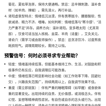
菊花、夏枯草泡茶，保持大便通畅。禁忌：忌辛辣刺激、温补食
材（如羊肉、辣椒）。需先清火，再行补益。
肾阳虚衰型特点：情绪低沉淡漠，伴有畏寒肢冷、腰膝酸软、性
欲减退、精力不济、嗜睡。如何判断：情绪低落与“寒冷感”、“活
力严重不足”并存。调养方向：温补肾阳。宜多晒太阳（尤其背
部），饮食可适当加入核桃、韭菜、羊肉（适量），艾灸关元、
肾俞穴（需学习或由医师操作）。禁忌：忌贪凉饮冷、过度熬夜
耗损阳气。调理周期较长，需持之以恒。
预警信号：何时必须寻求专业帮助？
轻度：情绪虽持续低落，但能基本维持工作、生活，对鼓励和积
极事件仍有反应，自我调理后可能改善。
中度：情绪低落已明显影响社会功能（如工作效率下降、回避社
交），兴趣丧失范围广，持续两周以上，自我调节效果不佳。
重度（需立即就医）：伴有严重的睡眠障碍（如早醒）或食欲体
重的显著变化。出现持续的自责、无价值感，或消极念头。伴有
幻觉、妄想等精神病性症状。有自伤或自杀的念头或行为。出现
以上任何一种情况，请务必立即寻求精神心理科医生或专业中医