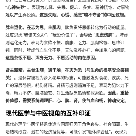
“心神失养”
。表现为心悸、失眠、健忘、多梦、精神恍惚、对事物
难以产生喜悦感。
这是失眠、心慌、感觉“魂不守舍”的中医逻辑。
脾主运化，在志为思，主肌肉
。脾负责将思想转化为行动的能量。
过度思虑“我该怎么办”、“我没价值了”，会导致
“思虑伤脾”
。脾虚
则运化无力，表现为食欲不振、腹胀、乏力、肌肉松懈、思维迟
钝。同时，脾虚气血生化不足，无法滋养心神，会加重心的问题。
这是茶饭不思、浑身无力、不愿活动的内在原因。
肾主藏精，主骨生髓，通于脑，在志为恐（与生命的根基安全感相
关）
。退休常被视为步入老年的标志，可能触发对衰老、疾病、死
亡的深层恐惧，耗伤肾精。肾精亏虚则髓海不足，表现为记忆力下
降、精力不济、腰膝酸软、对生活缺乏热情和探索欲。
因此，重拾
价值感，需要系统调理肝、心、脾、肾，使气血和畅，神魂安定。
现代医学与中医视角的互补印证
现代心理学与医学将退休适应问题归因于角色丧失、社会隔离、生
活结构改变、潜在的经济担忧等，可能引发“退休综合征”，表现为