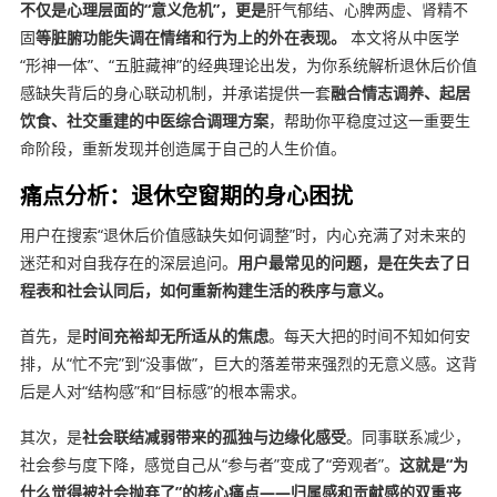
不仅是心理层面的“意义危机”，更是
肝气郁结、心脾两虚、肾精不
固
等脏腑功能失调在情绪和行为上的外在表现。
本文将从中医学
“形神一体”、“五脏藏神”的经典理论出发，为你系统解析退休后价值
感缺失背后的身心联动机制，并承诺提供一套
融合情志调养、起居
饮食、社交重建的中医综合调理方案
，帮助你平稳度过这一重要生
命阶段，重新发现并创造属于自己的人生价值。
痛点分析：退休空窗期的身心困扰
用户在搜索“退休后价值感缺失如何调整”时，内心充满了对未来的
迷茫和对自我存在的深层追问。
用户最常见的问题，是在失去了日
程表和社会认同后，如何重新构建生活的秩序与意义。
首先，是
时间充裕却无所适从的焦虑
。每天大把的时间不知如何安
排，从“忙不完”到“没事做”，巨大的落差带来强烈的无意义感。这背
后是人对“结构感”和“目标感”的根本需求。
其次，是
社会联结减弱带来的孤独与边缘化感受
。同事联系减少，
社会参与度下降，感觉自己从“参与者”变成了“旁观者”。
这就是“为
什么觉得被社会抛弃了”的核心痛点——归属感和贡献感的双重丧