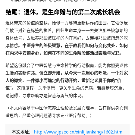
结尾：退休，是生命赠与的第二次成长机会
退休带来的价值感空缺，恰似一方等待重新耕作的田园。它催促我
们放下对外在标签的执着，回归生命本身——去关注那些被忽略的
身体信号，去滋养那些被压抑的内在喜好，去连接那些被疏忽的深
厚情感。
中医养生的终极智慧，在于教我们如何与变化共处，如何
在内求中安顿身心，如何在不同的生命阶段都活出圆融与光彩。
希望这份融合了中医智慧与生命哲学的行动指南，能为你照亮退休
生活的崭新道路。
请立即开始，从今天一次用心的呼吸、一个对家
人的微笑、一件微小而确定的行动开始，重新定义属于你的“价
值”。
这段旅程，关乎健康，更关乎生命的完满。若感步履沉重，
请记得，寻求帮助亦是智慧与勇气的体现。
（本文内容基于中医情志养生理论及发展心理学，旨在提供身心调
适思路，严重心理问题请寻求专业医疗帮助。）
本文地址：
http://www.jpseo.cn/xinlijiankang/1602.htm