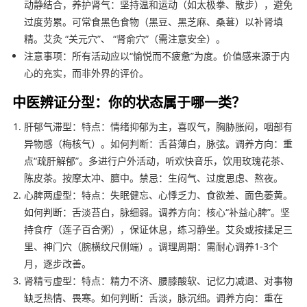
动静结合，养护肾气：坚持温和运动（如太极拳、散步），避免
过度劳累。可常食黑色食物（黑豆、黑芝麻、桑葚）以补肾填
精。艾灸 “关元穴”、 “肾俞穴”（需注意安全）。
注意事项：所有活动应以“愉悦而不疲惫”为度。价值感来源于内
心的充实，而非外界的评价。
中医辨证分型：你的状态属于哪一类？
肝郁气滞型：特点：情绪抑郁为主，喜叹气，胸胁胀闷，咽部有
异物感（梅核气）。如何判断：舌苔薄白，脉弦。调养方向：重
点“疏肝解郁”。多进行户外活动，听欢快音乐，饮用玫瑰花茶、
陈皮茶。按摩太冲、膻中。禁忌：生闷气、过度思虑、熬夜。
心脾两虚型：特点：失眠健忘、心悸乏力、食欲差、面色萎黄。
如何判断：舌淡苔白，脉细弱。调养方向：核心“补益心脾”。坚
持食疗（莲子百合粥），保证休息，练习静坐。艾灸或按揉足三
里、神门穴（腕横纹尺侧端）。调理周期：需耐心调养1-3个
月，逐步改善。
肾精亏虚型：特点：精力不济、腰膝酸软、记忆力减退、对事物
缺乏热情、畏寒。如何判断：舌淡，脉沉细。调养方向：重在