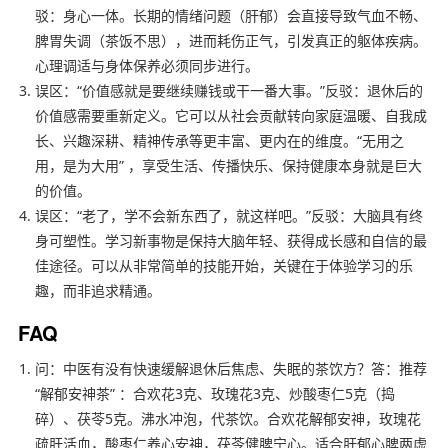
驳：身心一体。长期的情绪问题（肝郁）会直接导致气血不畅、
脾胃失调（茶饭不思），进而耗伤正气，引发真正的躯体疾病。
心理调适与身体保养必须同步进行。
误区：“价值感就是要继续赚钱或干一番大事。”反驳：退休后的
价值感需要重新定义。它可以从社会贡献转向家庭温暖、自我成
长、兴趣深耕、精神传承等更丰富、更内在的维度。“无用之
用，是为大用” ，享受生活、传播快乐、保持健康本身就是巨大
的价值。
误区：“老了，学不会新东西了，就这样吧。”反驳：大脑具有终
身可塑性。学习新事物是保持大脑年轻、获得成长感和自信的最
佳途径。可以从非常简单的技能开始，关键在于体验学习的乐
趣，而非追求精通。
FAQ
问：中医有没有快速缓解退休后焦虑、失眠的茶饮方？答：推荐
“解郁安神茶” ：合欢花3克、玫瑰花3克、炒酸枣仁5克（捣
碎）、茯苓5克。沸水冲泡，代茶饮。合欢花解郁安神，玫瑰花
疏肝活血，酸枣仁养心安神，茯苓健脾宁心。适合肝郁心脾两虚