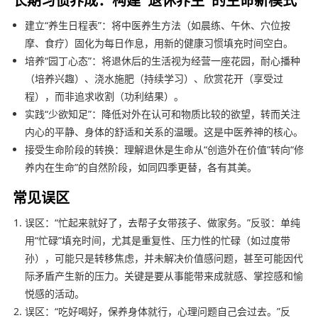
建立“养生日程表”：将中医养生方法（如晨练、午休、穴位按
摩、食疗）固化为每日作息，用新的健康习惯填充时间空白。
培养“园丁心态”：将退休后的生活视为经营一座花园，耐心播种
（培养兴趣）、浇水施肥（持续学习）、欣赏花开（享受过
程），而非追求收割（功利结果）。
实践“少欲知足”：降低对外在认可和物质比较的欲望，转而关注
内心的平静、身体的舒适和关系的温暖。这是中医养神的核心。
接受生命阶段的转换：理解退休是生命从“创造外在价值”转向“修
养内在生命”的自然阶段，如同四季更替，各有其美。
常见误区
误区：“忙起来就好了，去帮子女带孩子、做家务。”反驳：单纯
用“忙碌”填充时间，尤其是重复性、压力性的忙碌（如过度带
孙），可能只是转移焦虑，并未解决价值感问题，甚至可能因代
际矛盾产生新的压力。关键是要从事能带来成就感、掌控感和愉
悦感的活动。
误区：“吃好喝好，保养身体就行，心理问题自己会过去。”反