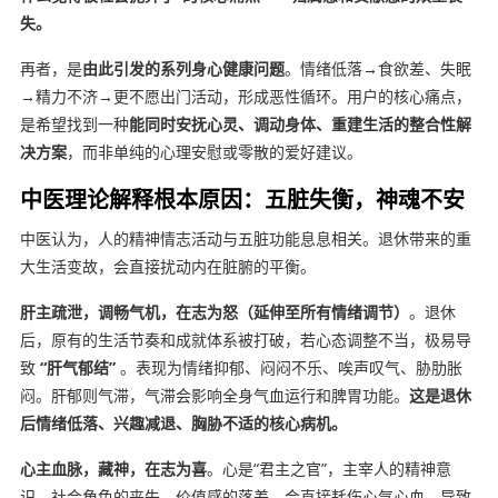
失。
再者，是
由此引发的系列身心健康问题
。情绪低落→食欲差、失眠
→精力不济→更不愿出门活动，形成恶性循环。用户的核心痛点，
是希望找到一种
能同时安抚心灵、调动身体、重建生活的整合性解
决方案
，而非单纯的心理安慰或零散的爱好建议。
中医理论解释根本原因：五脏失衡，神魂不安
中医认为，人的精神情志活动与五脏功能息息相关。退休带来的重
大生活变故，会直接扰动内在脏腑的平衡。
肝主疏泄，调畅气机，在志为怒（延伸至所有情绪调节）
。退休
后，原有的生活节奏和成就体系被打破，若心态调整不当，极易导
致
“肝气郁结”
。表现为情绪抑郁、闷闷不乐、唉声叹气、胁肋胀
闷。肝郁则气滞，气滞会影响全身气血运行和脾胃功能。
这是退休
后情绪低落、兴趣减退、胸胁不适的核心病机。
心主血脉，藏神，在志为喜
。心是“君主之官”，主宰人的精神意
识。社会角色的丧失、价值感的落差，会直接耗伤心气心血，导致