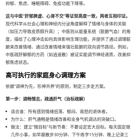
抑郁、焦虑、睡眠障碍、免疫功能下降等。
这与中医“肝郁脾虚、心肾不交”等证型高度一致，两者互相印证。
现代科学从社会心理和神经内分泌角度解释了情绪与身体的关联
（如压力导致皮质醇升高）；中医则从能量系统（脏腑气血）的角
度，描绘了心理冲击如何具体影响生理功能，并提供了通过调理脏
腑来改善情绪、通过改善情绪来强壮脏腑的双向调节路径。例如，
中医疏肝解郁的方药（如逍遥散）被证实能调节神经递质，改善抑
郁焦虑状态。
高可执行的家庭身心调理方案
依据“调神为先，形神共养”的原则，制定三步走方案。
第一步：调畅情志，疏通肝气（治标疏解）
适合谁：所有感到情绪低落、郁闷、易怒的退休者。
为什么：肝气通畅是情绪改善和全身气机调达的突破口。
做法：建立“微目标”与新节奏：不要设定宏大目标。每天固定做
几件小事，如早晨散步30分钟、下午练字15分钟、晚上记录三