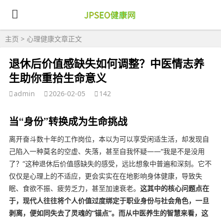
主页
>
心理健康
文章正文
退休后价值感缺失如何调整？中医情志养
生助你重拾生命意义
admin
2026-02-05
142
当“身份”转换成为生命挑战
离开奋斗数十年的工作岗位，本以为可以享受闲适生活，却发现自
己陷入一种莫名的空虚、失落，甚至自我怀疑——“我是不是没用
了？”这种退休后价值感缺失的感受，远比想象中普遍和深刻。它不
仅仅是心理上的不适应，更会实实在在地影响身体健康，导致失
眠、食欲不振、疲劳乏力，甚至加速衰老。
这其中的核心问题点在
于，现代人往往将个人价值过度绑定于职业身份与社会角色，一旦
剥离，便如同失去了灵魂的“锚点”。而从中医养生的智慧来看，这