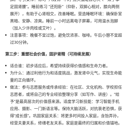
足固肾腰”。睡前练习 “还阳卧”（仰卧，双脚心相对，膝向两侧
展开），有助于心肾相交，改善睡眠。营造睡眠环境：确保卧室
黑暗、安静、凉爽。睡前一小时远离电子屏幕，可用温水泡脚
（加入少许肉桂或艾叶）。
注意事项：晚餐不宜过饱，避免饮浓茶、咖啡。午后小憩不宜超
过30分钟。
第三步：重塑社会价值，固护肾精（可持续发展）
适合谁：初步适应后，希望持续获得价值感和生命力者。
为什么：通过利他行为和适度挑战，激发肾中元气，实现生命能
量的正向循环。
做法：参与志愿服务或传承经验：在社区、文化机构、学校担任
志愿者，或将自己的专业经验整理分享（如写作、讲座）。“给
予”是最高层次的价值感来源。适度学习新技能：学习智能手机
应用、摄影、一门新语言等。保持大脑活跃，对抗衰老恐惧，获
得“成长感”。巩固家庭关系：将更多时间投入家庭，含饴弄孙，
经营夫妻关系，修缮老友关系。家庭是最终的归属和价值锚地。