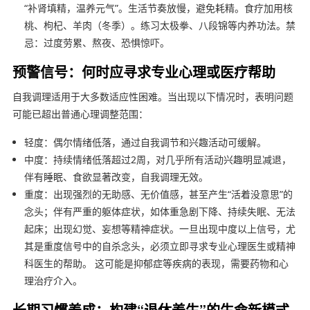
“补肾填精，温养元气”。生活节奏放慢，避免耗精。食疗加用核
桃、枸杞、羊肉（冬季）。练习太极拳、八段锦等内养功法。禁
忌：过度劳累、熬夜、恐惧惊吓。
预警信号：何时应寻求专业心理或医疗帮助
自我调理适用于大多数适应性困难。当出现以下情况时，表明问题
可能已超出普通心理调整范围：
轻度：偶尔情绪低落，通过自我调节和兴趣活动可缓解。
中度：持续情绪低落超过2周，对几乎所有活动兴趣明显减退，
伴有睡眠、食欲显著改变，自我调理无效。
重度：出现强烈的无助感、无价值感，甚至产生“活着没意思”的
念头；伴有严重的躯体症状，如体重急剧下降、持续失眠、无法
起床；出现幻觉、妄想等精神症状。一旦出现中度以上信号，尤
其是重度信号中的自杀念头，必须立即寻求专业心理医生或精神
科医生的帮助。 这可能是抑郁症等疾病的表现，需要药物和心
理治疗介入。
长期习惯养成：构建“退休养生”的生命新模式