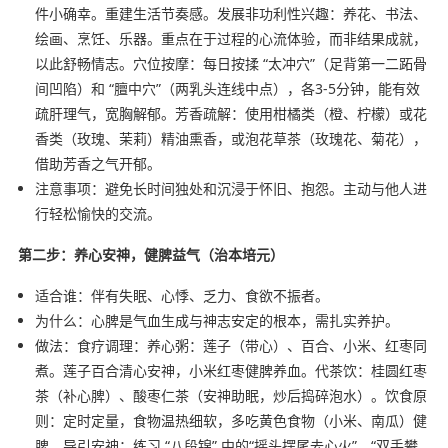
件小确幸。重建生活节奏感。发展非功利性兴趣：养花、书法、
绘画、烹饪、乐器。重点在于过程的心流体验，而非结果成就，
以此舒畅情志。穴位按摩：每日按揉 “太冲穴”（足背第一二跖骨
间凹陷）和 “膻中穴”（两乳头连线中点），各3-5分钟，能有效
疏肝理气，宽胸解郁。芳香疏解：使用柑橘类（橙、柠檬）或花
香类（玫瑰、茉莉）精油熏香，或泡花草茶（玫瑰花、菊花），
借助芳香之气开郁。
注意事项：避免长时间独处和沉浸于怀旧、抱怨。主动与他人进
行轻松愉快的交流。
第二步：养心安神，健脾益气（治本培元）
适合谁：伴有失眠、心悸、乏力、食欲不振者。
为什么：心脾是气血生成与神志安定的根本，需扎实养护。
做法：食疗调理：养心粥：莲子（带心）、百合、小米、红枣同
煮。莲子百合清心安神，小米红枣健脾养血。代茶饮：桂圆红枣
茶（补心脾）、酸枣仁茶（安神助眠，炒后捣碎泡水）。饮食原
则：定时定量，食物温热细软，多吃黄色食物（小米、南瓜）健
脾。导引安神：练习 “八段锦” 中的“摇头摆尾去心火”、“双手攀