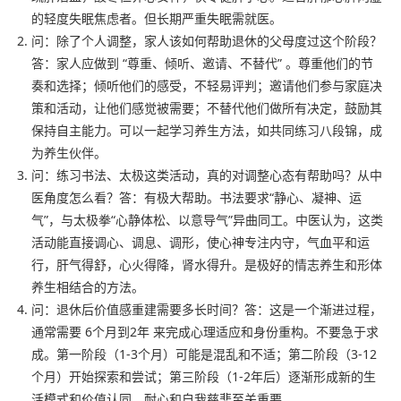
的轻度失眠焦虑者。但长期严重失眠需就医。
问：除了个人调整，家人该如何帮助退休的父母度过这个阶段？
答：家人应做到 “尊重、倾听、邀请、不替代” 。尊重他们的节
奏和选择；倾听他们的感受，不轻易评判；邀请他们参与家庭决
策和活动，让他们感觉被需要；不替代他们做所有决定，鼓励其
保持自主能力。可以一起学习养生方法，如共同练习八段锦，成
为养生伙伴。
问：练习书法、太极这类活动，真的对调整心态有帮助吗？从中
医角度怎么看？答：有极大帮助。书法要求“静心、凝神、运
气”，与太极拳“心静体松、以意导气”异曲同工。中医认为，这类
活动能直接调心、调息、调形，使心神专注内守，气血平和运
行，肝气得舒，心火得降，肾水得升。是极好的情志养生和形体
养生相结合的方法。
问：退休后价值感重建需要多长时间？答：这是一个渐进过程，
通常需要 6个月到2年 来完成心理适应和身份重构。不要急于求
成。第一阶段（1-3个月）可能是混乱和不适；第二阶段（3-12
个月）开始探索和尝试；第三阶段（1-2年后）逐渐形成新的生
活模式和价值认同。耐心和自我慈悲至关重要。