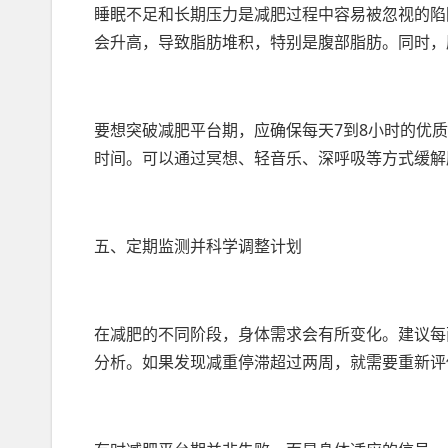
睡眠不足和长期压力是减肥过程中容易被忽视的陷
会升高，导致脂肪堆积，特别是腹部脂肪。同时，
要想突破减肥平台期，应确保每天7到8小时的优
时间。可以通过冥想、轻音乐、深呼吸等方式缓解
五、定期监测并科学调整计划
在减肥的不同阶段，身体需求会有所变化。建议每
分析。如果发现减重停滞超过两周，就需要重新评