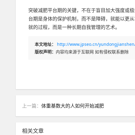
突破减肥平台期的关键，不在于盲目加大强度或极
台期是身体的保护机制，而不是障碍，就能以更从
就的过程，而是一种长期自我管理的艺术。
本文地址：
http://www.jpseo.cn/yundongjianshen
版权声明：
内容均来源于互联网 如有侵权联系删除
上一篇：
体重基数大的人如何开始减肥
相关文章