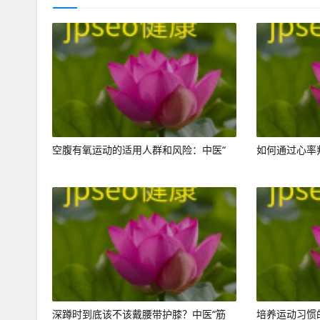
空腹有氧运动的适用人群和风险：中医“
如何通过心率
深蹲时到底该不该戴腰带护膝？中医“筋
培养运动习惯