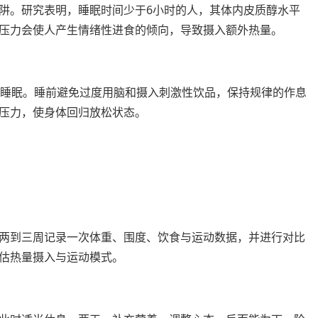
阱。研究表明，睡眠时间少于6小时的人，其体内皮质醇水平
压力会使人产生情绪性进食的倾向，导致摄入额外热量。
质睡眠。睡前避免过度用脑和摄入刺激性饮品，保持规律的作息
压力，使身体回归放松状态。
两到三周记录一次体重、围度、饮食与运动数据，并进行对比
估热量摄入与运动模式。