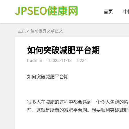
首页
中
主页
>
运动健身
文章正文
如何突破减肥平台期
admin
2025-11-13
224
如何突破减肥平台期
很多人在减肥的过程中都会遇到一个令人焦虑的阶
前，这就是所谓的减肥平台期。想要顺利突破减肥