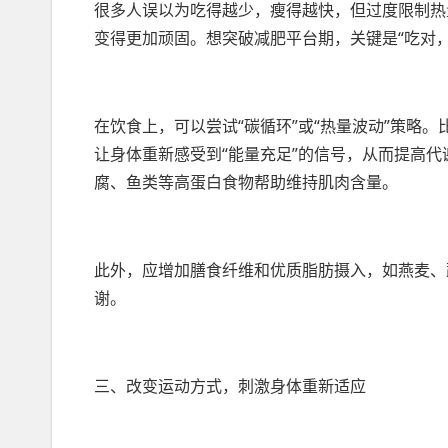
很多人误以为吃得越少，瘦得越快，但过度限制热
变得更加顽固。想突破减肥平台期，关键是“吃对，
在饮食上，可以尝试“碳循环”或“热量波动”策略
让身体重新感受到“能量充足”的信号，从而提高
腐、鱼类等高蛋白食物帮助维持肌肉含量。
此外，应增加膳食纤维和优质脂肪摄入，如燕麦、
谢。
三、改变运动方式，刺激身体重新适应