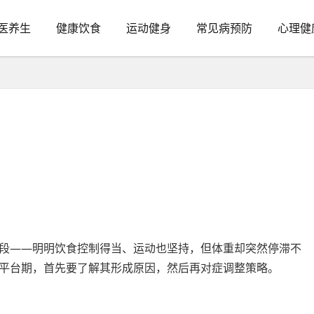
医养生
健康饮食
运动健身
常见病预防
心理健
段——明明饮食控制得当、运动也坚持，但体重却突然停滞不
平台期，首先要了解其形成原因，然后再对症调整策略。