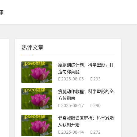
康
热评文章
瘦腿训练计划：科学塑形，打
造匀称美腿
2025-08-05
293
瘦腿动作教程：科学塑形的全
方位指南
2025-08-17
290
健身减脂误区解析：科学减脂
从认知开始
2025-08-14
272