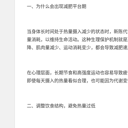
一、为什么会出现减肥平台期
当身体长时间处于热量摄入减少的状态时，新陈代
量消耗，以维持生命活动。这种生理保护机制就是
降、肌肉量减少、运动消耗变少，都会导致减肥速
在心理层面，长期节食和高强度运动也容易导致疲
即使每天摄入的热量看似合理，也可能因为代谢变
二、调整饮食结构，避免热量过低