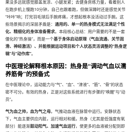
果没多远就感觉膝盖发凉、小腿发紧；去健身房练力量，看着别人
在跑步机上慢跑10分钟，自己也跟着跑，但做深蹲时还是感觉关节
“咔咔”响；打完羽毛球后手腕疼痛，才想起根本没活动过手腕。这
些场景揭示的深层矛盾是：
通用的、单一的热身模式无法满足个性
化、精细化的身体准备需求
。本段核心总结：用户需要的不是一套
僵化的“热身操”，而是一个
基于身体启动原理（气血流通、关节润
滑、神经激活）、并能根据运动项目和个人状态灵活调整的“热身逻
辑”与“动作库”
。
中医理论解释根本原因：热身是“调动气血以濡
养筋骨”的预备式
在中医理论中，运动能力与“气”、“血”、“津液”、“筋”、“骨”的状态
密不可分。有效的热身，正是对这些系统进行有步骤的“唤醒”与“动
员”。
气为血之帅，血为气之母
。气推动血液在脉管中运行。安静状态
下，气血主要供应内脏，运行相对和缓。热身（尤其是低强度有氧
部分）能逐渐
鼓动阳气、加速气血运行
，使更多的血液被分配到即