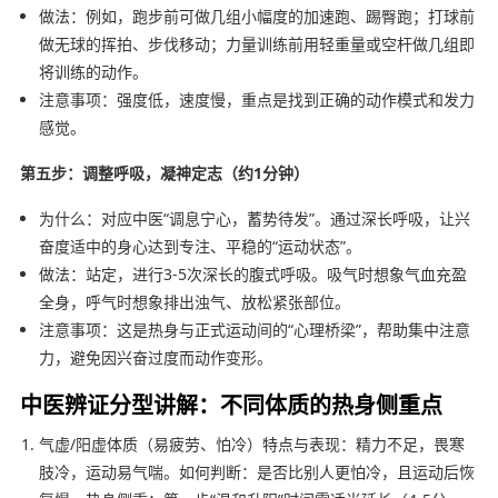
做法：例如，跑步前可做几组小幅度的加速跑、踢臀跑；打球前
做无球的挥拍、步伐移动；力量训练前用轻重量或空杆做几组即
将训练的动作。
注意事项：强度低，速度慢，重点是找到正确的动作模式和发力
感觉。
第五步：调整呼吸，凝神定志（约1分钟）
为什么：对应中医“调息宁心，蓄势待发”。通过深长呼吸，让兴
奋度适中的身心达到专注、平稳的“运动状态”。
做法：站定，进行3-5次深长的腹式呼吸。吸气时想象气血充盈
全身，呼气时想象排出浊气、放松紧张部位。
注意事项：这是热身与正式运动间的“心理桥梁”，帮助集中注意
力，避免因兴奋过度而动作变形。
中医辨证分型讲解：不同体质的热身侧重点
气虚/阳虚体质（易疲劳、怕冷）特点与表现：精力不足，畏寒
肢冷，运动易气喘。如何判断：是否比别人更怕冷，且运动后恢