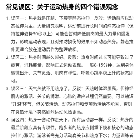
常见误区：关于运动热身的四个错误观念
误区一：热身就是压腿、下腰等静态拉伸。反驳：运动前应以动
态拉伸为主。大量研究表明，运动前进行长时间的静态拉伸（保
持拉伸姿势30秒以上）可能会暂时降低肌肉的最大力量和爆发
力，影响运动表现，且对预防损伤的效果不如动态热身。静态拉
伸更适合放在运动后作为整理放松。
误区二：热身时间越久越好。反驳：热身时间过长可能导致过早
疲劳，消耗能量，影响正式运动表现。一般8-15分钟，达到身体
微微出汗、关节灵活、肌肉有弹性、呼吸心跳平稳上升的状态即
可。
误区三：天气热就不用热身了。反驳：天热时体温虽高，但神经
肌肉的激活、关节的润滑、心肺的适应过程仍然需要。可以缩短
“升温”环节，但关节活动、动态拉伸和专项激活绝不能省，否则
在炎热环境下突然剧烈运动风险更高。
误区四：热身一套动作走天下，所有运动都一样。反驳：热身的
最后阶段应具有专项性。跑步者的热身应侧重下肢和核心的动态
拉伸与激活；游泳者需充分活动肩关节和热身下水；力量训练者