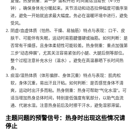
复慢。热身侧重：第一步“温和升阳”时间需适当延长（4-5分
钟），确保身体充分暖起来。关节活动和动态拉伸幅度可循序渐
进，避免一开始就追求最大幅度。务必在温暖环境中进行，避免
受风。
阴虚/血虚体质（怕热、干燥、易抽筋）特点与表现：口干、皮
肤干、可能伴有失眠，运动时易筋腱僵硬或抽筋。如何判断：是
否常有干燥感，且身体柔韧性可能较差。热身侧重：重点加强第
三步“动态伸展”，尤其关注容易紧张的小腿、大腿后侧等部位。
整个过程注意补充水分（温水）。避免在高温暴晒下长时间热
身。
痰湿/湿热体质（体形偏胖、身体沉重）特点与表现：肌肉松
软，身体沉重，易出汗且汗粘。如何判断：是否感觉身体不清
爽，运动时出汗多而粘。热身侧重：热身可帮助“气化水湿”。可
适当增加热身总体时间，特别是低强度有氧部分，以助气血流
通、代谢水湿。注意热身前后及时擦干汗水，避免湿邪滞留。
主题问题的预警信号：热身时出现这些情况请
停止