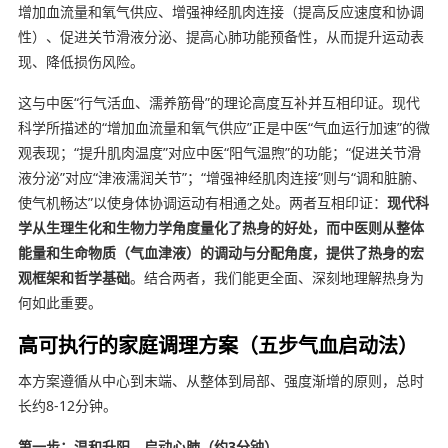
增加血流量和氧气供应、增强神经肌肉连接（提高反应速度和协调
性）、促进关节滑液分泌、提高心肺功能预备性，从而提升运动表
现、降低损伤风险。
这与中医“行气活血、濡养筋骨”的理论高度互补并互相印证。现代
科学所描述的“增加血流量和氧气供应”正是中医“气血运行加速”的微
观表现；“提升肌肉温度”对应中医“阳气温煦”的功能；“促进关节滑
液分泌”对应“津液濡润关节”；“增强神经肌肉连接”则与“调和脏腑、
使气机畅达”以使身体协调运动有相通之处。两者互相印证：
现代科
学从生理生化和生物力学角度量化了热身的好处，而中医则从整体
能量和生命物质（气血津液）的调动与分配角度，提供了热身的宏
观框架和哲学基础
。结合两者，我们能更全面、深刻地理解热身为
何如此重要。
高可执行的家庭调理方案（五步气血启动法）
本方案遵循从中心到末端、从整体到局部、强度渐增的原则，总时
长约8-12分钟。
第一步：温和升阳，启动心肺（约3分钟）