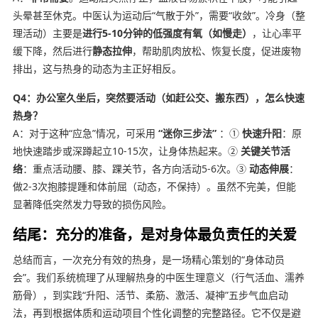
头晕甚至休克。中医认为运动后“气散于外”，需要“收敛”。冷身（整
理活动）主要是
进行5-10分钟的低强度有氧（如慢走）
，让心率平
缓下降，然后进行
静态拉伸
，帮助肌肉放松、恢复长度，促进废物
排出，这与热身的动态为主正好相反。
Q4：办公室久坐后，突然要活动（如赶公交、搬东西），怎么快速
热身？
A：对于这种“应急”情况，可采用
“迷你三步法”
：①
快速升阳
：原
地快速踏步或深蹲起立10-15次，让身体热起来。②
关键关节活
络
：重点活动腰、膝、踝关节，各方向活动5-6次。③
动态伸展
：
做2-3次抱膝提踵和体前屈（动态，不保持）。虽然不完美，但能
显著降低突然发力导致的损伤风险。
结尾：充分的准备，是对身体最负责任的关爱
总结而言，一次充分有效的热身，是一场精心策划的“身体动员
会”。我们系统梳理了从理解热身的中医生理意义（行气活血、濡养
筋骨），到实践“升阳、活节、柔筋、激活、凝神”五步气血启动
法，再到根据体质和运动项目个性化调整的完整路径。它不仅是避