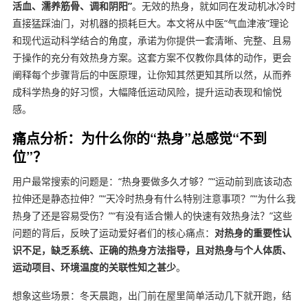
活血、濡养筋骨、调和阴阳”
。无效的热身，就如同在发动机冰冷时
直接猛踩油门，对机器的损耗巨大。本文将从中医“气血津液”理论
和现代运动科学结合的角度，承诺为你提供一套清晰、完整、且易
于操作的充分有效热身方案。这套方案不仅教你具体的动作，更会
阐释每个步骤背后的中医原理，让你知其然更知其所以然，从而养
成科学热身的好习惯，大幅降低运动风险，提升运动表现和愉悦
感。
痛点分析：为什么你的“热身”总感觉“不到
位”？
用户最常搜索的问题是：“热身要做多久才够？”“运动前到底该动态
拉伸还是静态拉伸？”“天冷时热身有什么特别注意事项？”“为什么我
热身了还是容易受伤？”“有没有适合懒人的快速有效热身法？”这些
问题的背后，反映了运动爱好者们的核心痛点：
对热身的重要性认
识不足，缺乏系统、正确的热身方法指导，且对热身与个人体质、
运动项目、环境温度的关联性知之甚少
。
想象这些场景：冬天晨跑，出门前在屋里简单活动几下就开跑，结