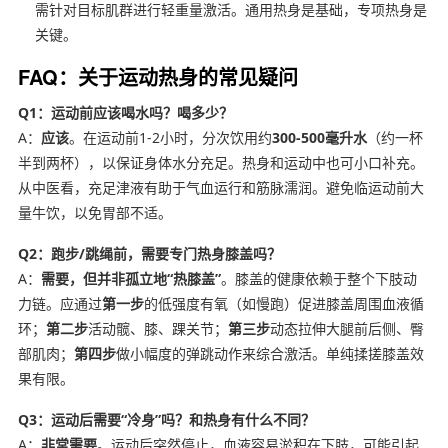
需针对目标肌群进行轻重量激活。通用热身是基础，专项热身是
关键。
FAQ：关于运动热身的常见疑问
Q1：运动前应该喝水吗？喝多少？
A：
应该
。在运动前1-2小时，分次饮用约
300-500毫升水
（约一杯
半到两杯），以保证身体水分充足。热身和运动中也可小口补充。
从中医看，充足津液有助于气血运行和筋脉濡润。避免临运动前大
量牛饮，以免胃部不适。
Q2：跑步/跳绳前，需要专门热身膝盖吗？
A：
需要，但并非孤立地“热膝盖”
。膝盖的健康依赖于整个下肢动
力链。应通过
第一步
的低强度有氧（如慢跑）促进膝盖周围血液循
环；
第二步
活动髋、膝、踝关节；
第三步
动态拉伸大腿前后侧、臀
部肌肉；
第四步
做小幅度的弹跳动作来综合激活。单纯揉搓膝盖效
果有限。
Q3：运动后需要“冷身”吗？和热身有什么不同？
A：
非常需要
。运动后突然停止，血液容易淤积在下肢，可能引起