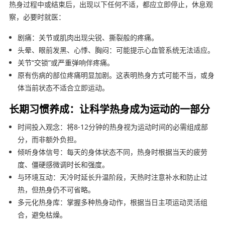
热身过程中或结束后，出现以下任何不适，都应立即停止，休息观
察，必要时就医：
剧痛：关节或肌肉出现尖锐、撕裂般的疼痛。
头晕、眼前发黑、心悸、胸闷：可能提示心血管系统无法适应。
关节“交锁”或严重弹响伴疼痛。
原有伤病的部位疼痛明显加剧。这表明热身方式可能不当，或身
体当前状态不适合立即运动。
长期习惯养成：让科学热身成为运动的一部分
时间投入观念：将8-12分钟的热身视为运动时间的必需组成部
分，而非额外负担。
倾听身体信号：每天的身体状态不同，热身时根据当天的疲劳
度、僵硬感微调时长和强度。
与环境互动：天冷时延长升温阶段，天热时注意补水和防止过
热，但热身仍不可省略。
多元化热身库：掌握多种热身动作，根据当日主项运动灵活组
合，避免枯燥。