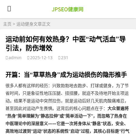
主页
>
运动健身
文章正文
运动前如何有效热身？中医“动气活血”导
引法，防伤增效
admin
2025-12-13
231
开篇：当“草草热身”成为运动损伤的隐形推手
很多人都有这样的经历：兴致勃勃地去跑步、打球或健身，为了节
省时间，只是象征性地压压腿、扭扭腰，就迫不及待地开始主项运
动。结果不是运动中突然拉伤，就是运动后好几天肌肉酸痛难忍，
甚至因此对运动产生畏惧。这背后的核心问题点在于：
大众普遍将
“热身”简单理解为“静态拉伸”或“简单活动一下”，而忽略了热身在
中医理论中的深层意义——它是一次将身体从“静息”状态，安全、
高效地过渡到“运动”状态的系统性“启动”过程，其核心目标是“行气