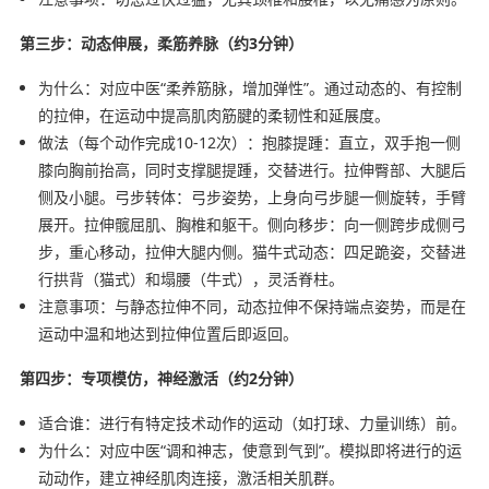
第三步：动态伸展，柔筋养脉（约3分钟）
为什么：对应中医“柔养筋脉，增加弹性”。通过动态的、有控制
的拉伸，在运动中提高肌肉筋腱的柔韧性和延展度。
做法（每个动作完成10-12次）：抱膝提踵：直立，双手抱一侧
膝向胸前抬高，同时支撑腿提踵，交替进行。拉伸臀部、大腿后
侧及小腿。弓步转体：弓步姿势，上身向弓步腿一侧旋转，手臂
展开。拉伸髋屈肌、胸椎和躯干。侧向移步：向一侧跨步成侧弓
步，重心移动，拉伸大腿内侧。猫牛式动态：四足跪姿，交替进
行拱背（猫式）和塌腰（牛式），灵活脊柱。
注意事项：与静态拉伸不同，动态拉伸不保持端点姿势，而是在
运动中温和地达到拉伸位置后即返回。
第四步：专项模仿，神经激活（约2分钟）
适合谁：进行有特定技术动作的运动（如打球、力量训练）前。
为什么：对应中医“调和神志，使意到气到”。模拟即将进行的运
动动作，建立神经肌肉连接，激活相关肌群。