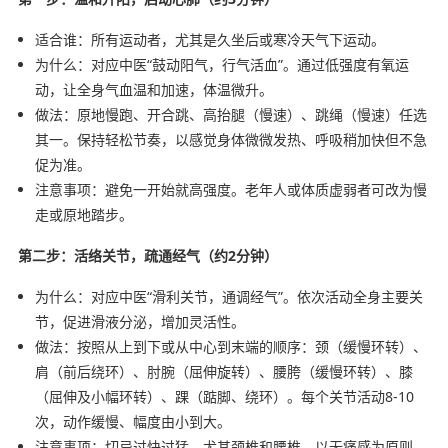
适合谁：所有运动者，尤其是久坐后或寒冷天气下运动。
为什么：对应中医“鼓动阳气，行气活血”。通过低强度有氧运
动，让全身气血温和加速，体温微升。
做法：原地慢跑、开合跳、高抬腿（慢速）、跳绳（慢速）任选
其一。保持轻松节奏，以感觉身体微微发热、呼吸稍加快但不急
促为准。
注意事项：避免一开始就高强度。老年人或体质虚弱者可改为慢
走或原地踏步。
第二步：活络关节，疏通经气（约2分钟）
为什么：对应中医“滑利关节，通调经气”。依次活动全身主要关
节，促进滑液分泌，增加灵活性。
做法：按照从上到下或从中心到末端的顺序：颈（缓慢环转）、
肩（前后绕环）、肘腕（屈伸旋转）、腰胯（缓慢环转）、膝
（屈伸及小幅环转）、踝（踮脚、绕环）。每个关节活动8-10
次，动作缓慢、幅度由小到大。
注意事项：切忌过快过猛，尤其颈椎和腰椎，以无痛感为原则。