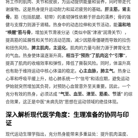
将工作的肌肉、关节和皮肤，为运动提供能量和营养，同时带走代
谢废物。这是热身提升运动耐力和延迟疲劳的基础。
肝主筋，肾主
骨
。筋（包括肌腱、韧带）的柔韧弹性依赖于肝血的濡养；骨的强
健与支撑力则源于肾精。热身中的动态拉伸和关节活动，能
温和地
“唤醒”筋与骨
，增加关节滑液分泌（类似中医“津液”润滑关节），
提高筋的延展性和关节的活动范围，减少因筋骨僵硬而导致的拉伤
和扭伤风险。
脾主肌肉，主运化
。肌肉的力量与耐力源于脾胃化生
的气血。热身使体温逐渐升高，
相当于“预热”了肌肉这个“引擎”
，
提高了肌肉的收缩效率和弹性，降低了撕裂风险。同时，体温升高
也有助于维持运动中核心体温的稳定。
心主血脉，肺主气
。热身让
心率和呼吸平缓上升，给心肺系统一个“信号”和适应期，避免运动
伊始就突然增加其负荷，对预防心血管意外至关重要。因此，一个
充分有效的热身，必须达成
“气至、血至、津至、筋柔、节活”
的综
合效果，这正是中医“未病先防”思想在运动领域的绝佳体现。
深入解析现代医学角度：生理准备的协同与印
证
现代运动生理学指出，充分热身能带来多重益处：提升肌肉温度、