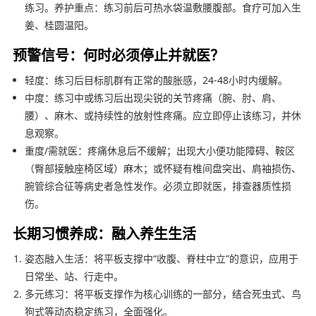
练习。养护重点：练习前后可热水袋温敷腰腹部。食疗可加入生
姜、桂圆温阳。
预警信号：何时必须停止并就医？
轻度：练习后目标肌群有正常的酸胀感，24-48小时内缓解。
中度：练习中或练习后出现尖锐的关节疼痛（腕、肘、肩、
腰）、麻木、或持续性的放射性疼痛。应立即停止该练习，并休
息观察。
重度/需就医：疼痛休息后不缓解；出现大小便功能障碍、鞍区
（臀部接触座椅区域）麻木；或怀疑有椎间盘突出、肩袖损伤、
腕管综合征等病史者急性发作。必须立即就医，排查器质性损
伤。
长期习惯养成：融入养生生活
姿态融入生活：将平板支撑中“收腹、脊柱中立”的意识，应用于
日常坐、站、行走中。
多元练习：将平板支撑作为核心训练的一部分，结合死虫式、鸟
狗式等动态稳定练习，全面强化。