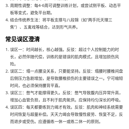
周期性调整：每4-6周可调整训练计划，或尝试侧平板、动态平
板等变式，避免平台期。
结合传统养生法：将平板支撑与八段锦（如“两手托天理三
焦”）、五禽戏等结合，达到形气共养。
常见误区澄清
误区一：时间越长，核心越强。反驳：超过个人控制能力的时
长，必然伴随代偿，训练的是错误的肌肉模式，且增加损伤风
险。
误区二：塌一点腰没关系，只要能坚持。反驳：塌腰时腰椎间盘
后侧压力急剧增加，是导致腰椎损伤的主要错误之一。宁可缩短
时间，也必须保持腰背平直。
误区三：憋气才能撑得更久。反驳：憋气导致腹内压异常升高，
增加心血管负担，且不利于肌肉氧供。应保持均匀深长的呼吸。
误区四：每天都要练到力竭才有效。反驳：肌肉和神经系统需要
时间恢复与超量补偿。天天力竭会导致慢性疲劳、恢复不足，反
而退步或受伤。应遵循练一休一或练二休一的原则。