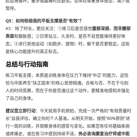
腔血液循环。量多或腹痛时应避免。总体应尊重身体感受，减少或
暂停。
Q5：如何检验我的平板支撑是否“有效”？
A5：除了时长，更应关注：①练习后是否感觉
腹部深层、而非腰部
表面
有酸胀感；②日常站立、久坐时，是否不自觉能保持更好体
态；③进行其他运动（如跑步、提物）时，躯干是否更稳定。这些
是核心功能提升的真正标志。
总结与行动指南
练习平板支撑，本质是训练身体在压力下维持“中正”的能力，这恰
恰与中医养生“扶正固本”的核心思想相通。合格与否，不在于与别
人的时间竞赛，而在于你是否通过这个动作，更精准地感知并强化
了自己的身体。
建议您立即行动
：今天就用手机侧拍，完成一次严格的“有效质量时
长”自我评估，确立你的个人基准。从明天开始，按照“80%原则”进
行一周的训练，并观察身体的感受与变化。如果您有任何基础疾病
或疼痛史，或在练习中感到持续不适，
务必咨询康复治疗师或中医