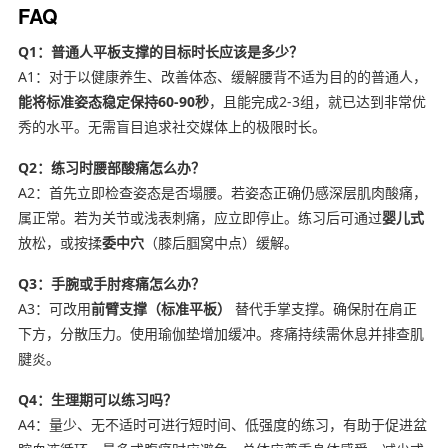
FAQ
Q1：普通人平板支撑的目标时长应该是多少？
A1：对于以健康养生、改善体态、缓解腰背不适为目的的普通人，
能将标准姿态稳定保持60-90秒
，且能完成2-3组，就已达到非常优
秀的水平。无需盲目追求社交媒体上的极限时长。
Q2：练习时腰部酸痛怎么办？
A2：首先立即检查姿态是否塌腰。若姿态正确仍感深层肌肉酸痛，
属正常。若为关节或浅表刺痛，应立即停止。练习后可通过
婴儿式
放松，或按揉
委中穴
（膝后腘窝中点）缓解。
Q3：手腕或手肘疼痛怎么办？
A3：可改用
前臂支撑（标准平板）
替代手掌支撑。确保肘在肩正
下方，分散压力。使用瑜伽垫增加缓冲。疼痛持续需休息并排查肌
腱炎。
Q4：生理期可以练习吗？
A4：量少、无不适时可进行短时间、低强度的练习，有助于促进盆