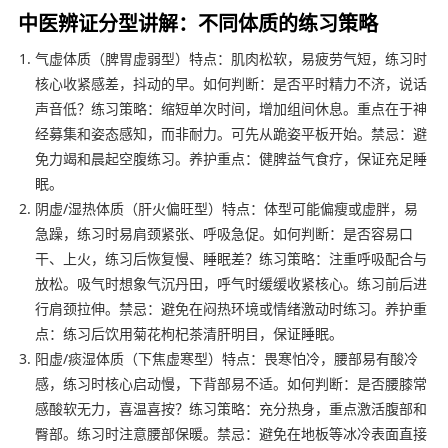
中医辨证分型讲解：不同体质的练习策略
气虚体质（脾胃虚弱型）特点：肌肉松软，易疲劳气短，练习时
核心收紧感差，抖动的早。如何判断：是否平时精力不济，说话
声音低？练习策略：缩短单次时间，增加组间休息。重点在于神
经募集和姿态感知，而非耐力。可先从跪姿平板开始。禁忌：避
免力竭和晨起空腹练习。养护重点：健脾益气食疗，保证充足睡
眠。
阴虚/湿热体质（肝火偏旺型）特点：体型可能偏瘦或虚胖，易
急躁，练习时易肩颈紧张、呼吸急促。如何判断：是否容易口
干、上火，练习后恢复慢、睡眠差？练习策略：注重呼吸配合与
放松。吸气时想象气沉丹田，呼气时缓缓收紧核心。练习前后进
行肩颈拉伸。禁忌：避免在闷热环境或情绪激动时练习。养护重
点：练习后饮用菊花枸杞茶清肝明目，保证睡眠。
阳虚/痰湿体质（下焦虚寒型）特点：畏寒怕冷，腰部易有酸冷
感，练习时核心启动慢，下背部易不适。如何判断：是否腰膝常
感酸软无力，喜温喜按？练习策略：充分热身，重点激活腹部和
臀部。练习时注意腰部保暖。禁忌：避免在地板等冰冷表面直接