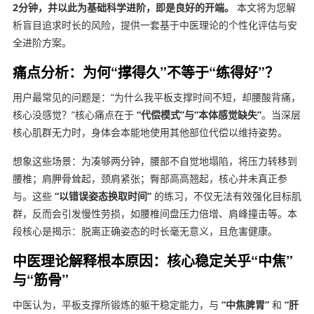
2分钟，并以此为基础科学进阶，即是良好的开端。
本文将为您解
析盲目追求时长的风险，提供一套基于中医理论的个性化评估与安
全进阶方案。
痛点分析：为何“撑得久”不等于“练得好”？
用户最常见的问题是：“为什么我平板支撑时间不短，却腰酸背痛，
核心没感觉？”核心痛点在于
“代偿模式”与“本体感觉缺失”
。当深层
核心肌群无力时，身体会本能地使用其他部位代偿以维持姿势。
想象这些场景：为凑够两分钟，腰部不自觉地塌陷，将压力转移到
腰椎；肩胛骨耸起，颈肩紧张；臀部高高翘起，核心并未真正参
与。这些
“以错误姿态换取时间”
的练习，不仅无法有效强化目标肌
群，反而会引发慢性劳损，如腰椎间盘压力倍增、肩峰撞击等。本
段核心是揭示：脱离正确姿态的时长毫无意义，且危害健康。
中医理论解释根本原因：核心稳定关乎“中焦”
与“筋骨”
中医认为，平板支撑所锻炼的躯干稳定能力，与
“中焦脾胃”
和
“肝