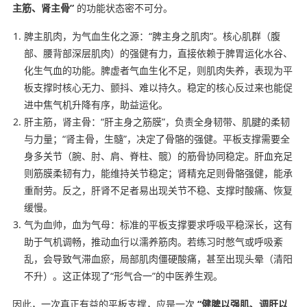
主筋、肾主骨”
的功能状态密不可分。
脾主肌肉，为气血生化之源：“脾主身之肌肉”。核心肌群（腹
部、腰背部深层肌肉）的强健有力，直接依赖于脾胃运化水谷、
化生气血的功能。脾虚者气血生化不足，则肌肉失养，表现为平
板支撑时核心无力、颤抖、难以持久。稳定的核心反过来也能促
进中焦气机升降有序，助益运化。
肝主筋，肾主骨：“肝主身之筋膜”，负责全身韧带、肌腱的柔韧
与力量；“肾主骨，生髓”，决定了骨骼的强健。平板支撑需要全
身多关节（腕、肘、肩、脊柱、髋）的筋骨协同稳定。肝血充足
则筋膜柔韧有力，能维持关节稳定；肾精充足则骨骼强健，能承
重耐劳。反之，肝肾不足者易出现关节不稳、支撑时酸痛、恢复
缓慢。
气为血帅，血为气母：标准的平板支撑要求呼吸平稳深长，这有
助于气机调畅，推动血行以濡养筋肉。若练习时憋气或呼吸紊
乱，会导致气滞血瘀，局部肌肉僵硬酸痛，甚至出现头晕（清阳
不升）。这正体现了“形气合一”的中医养生观。
因此，一次真正有益的平板支撑，应是一次
“健脾以强肌、调肝以