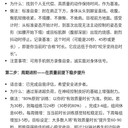
为什么：找到个人无代偿、高质量的动作保持时间，作为基准。
做法：标准自查：肘在肩正下方，身体从头到脚呈直线。收腹，
臀肌轻微收紧，不塌腰、不撅臀、不耸肩。目视前方地面。感受
计时：从标准姿态开始计时，到首次出现无法主动控制的姿态变
形（如腰开始下塌）或目标肌群（腹部深层）出现灼烧感、剧烈
抖动时停止。记录基准：这个时间（可能是20秒、45秒或更
长），即是你当前的“合格”时长。它应远低于你的“咬牙坚持总时
长”。
注意事项：可用手机侧方录像自查，诚实面对身体信号。
第二步：周期进阶——在质量前提下稳步提升
适合谁：已完成自我评估，希望安全进步者。
为什么：通过渐进超负荷，在神经控制良好的基础上增强耐力。
做法：“80%原则”训练：以你的“有效质量时长”为准。例如，若
为30秒，则每组练习24秒（30秒的80%） ，完成3-4组，组间休
息60秒。每周微增：当当前时长训练感觉轻松稳定后，下周每组
增加3-5秒。目标设定：大多数人将“有效质量时长”提升至60-90
秒，即能获得极佳的核心稳定收益。超过2分钟对养生的边际收