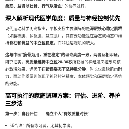
柔筋、益肾以壮骨、行气以活血”
的协同过程。
深入解析现代医学角度：质量与神经控制优先
现代运动科学明确指出，平板支撑主要训练的是
深层核心稳定肌群
（如腹横肌、多裂肌、盆底肌），其首要功能是在静态或动态中维
持
脊柱和骨盆的中立位稳定
，而非浅层腹肌的肥大。
这与中医“筋骨为用，重在稳定”的理论高度一致，两者互相印证。
研究证实，
高质量维持中立位20-30秒
所获得的神经肌肉控制与核
心激活效果，远优于
在错误姿态下坚持数分钟
。时长仅反映肌肉耐
力，而动作质量则体现了神经控制精度、本体感觉和深层稳定系统
的效能。
高可执行的家庭调理方案：评估、进阶、养护
三步法
第一步：自我评估——确立个人“有效质量时长”
适合谁：所有练习者，尤其初学者。