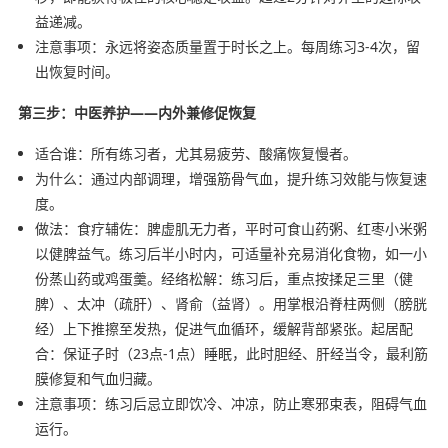
益递减。
注意事项：永远将姿态质量置于时长之上。每周练习3-4次，留
出恢复时间。
第三步：中医养护——内外兼修促恢复
适合谁：所有练习者，尤其易疲劳、酸痛恢复慢者。
为什么：通过内部调理，增强筋骨气血，提升练习效能与恢复速
度。
做法：食疗辅佐：脾虚肌无力者，平时可食山药粥、红枣小米粥
以健脾益气。练习后半小时内，可适量补充易消化食物，如一小
份蒸山药或鸡蛋羹。经络松解：练习后，重点按揉足三里（健
脾）、太冲（疏肝）、肾俞（益肾）。用掌根沿脊柱两侧（膀胱
经）上下推擦至发热，促进气血循环，缓解背部紧张。起居配
合：保证子时（23点-1点）睡眠，此时胆经、肝经当令，最利筋
膜修复和气血归藏。
注意事项：练习后忌立即饮冷、冲凉，防止寒邪束表，阻碍气血
运行。