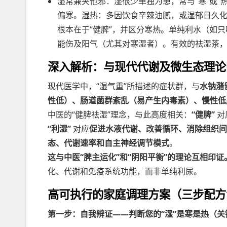
湿常兼夹他邪：湿很少单独为患，常与“寒”或“
偏寒。湿热：多因饮食辛辣油腻，或湿郁日久
根本在于“健脾”，并区分寒热。单纯利水（如
能伤及阳气（尤其对寒湿者）。有效的祛湿茶，必须
深入解析：与现代代谢及微生态理论
现代医学中，“湿气重”所描述的症状群，与
水钠潴
性低）、肠道菌群紊乱（易产生内毒素）、慢性低
中医的“健脾祛湿”理念，与此高度相关：
“健脾”
对
“利湿”
对应
促进水液代谢、改善循环、消除组织间
态、代谢速率和自主神经调节模式
。
这与中医“脾主运化”和“阴阳平衡”的理论互相印证
化、代谢和免疫系统功能，而非单纯利尿。
高可执行的家庭调理方案（三步配方
第一步：自我辨证——判断您的“湿”是寒是热（关