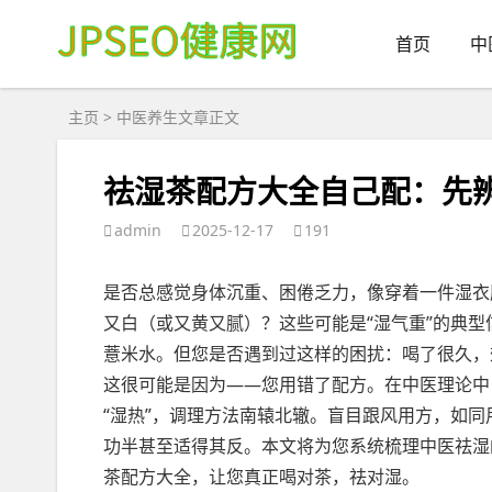
首页
中
主页
>
中医养生
文章正文
祛湿茶配方大全自己配：先
admin
2025-12-17
191
是否总感觉身体沉重、困倦乏力，像穿着一件湿衣
又白（或又黄又腻）？这些可能是“湿气重”的典
薏米水。但您是否遇到过这样的困扰：喝了很久，
这很可能是因为——您用错了配方。在中医理论中，“
“湿热”，调理方法南辕北辙。盲目跟风用方，如
功半甚至适得其反。本文将为您系统梳理中医祛湿
茶配方大全，让您真正喝对茶，祛对湿。