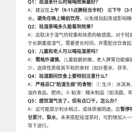
Q1：祛湿茶什么时候喝效果最好？
A：建议在
上午（9-11点脾经当令时）
或
下午（3
水。
避免在晚上睡前饮用
，以免增加起夜或影响睡
Q2：祛湿茶喝多久能看到效果？
A：这取决于湿气的轻重和体质的敏感度。对于轻
于长期重度湿气，需要更长时间，并需配合饮食起
Q3：儿童和老人可以喝祛湿茶吗？
A：
需格外谨慎
。儿童脏腑娇嫩，老人脾胃功能偏
少，选择性质极其平和的食材（如炒薏米、茯苓、
Q4：祛湿期间饮食上要特别注意什么？
A：
严格忌口“助湿生痰”的食物
：① 生冷：冰淇淋
油炸食品、肥肉；④ 粘滞：糯米制品（如汤圆、
Q5：感觉湿气去了，但有点口干，怎么办？
A：这可能提示利水稍过，或体质偏阴虚。应
暂停
甘蔗汁、梨水
。未来搭配祛湿茶时，可酌情加入一
导下进行。