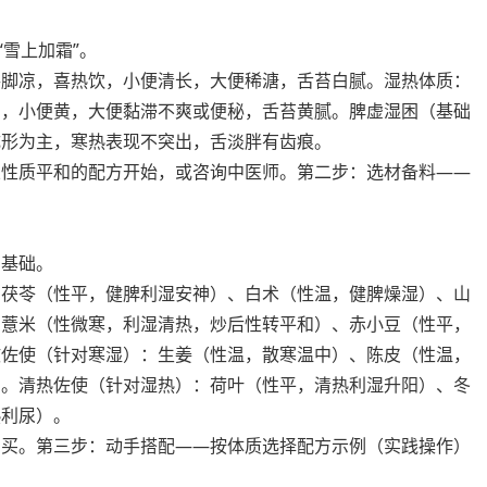
“雪上加霜”。
手脚凉，喜热饮，小便清长，大便稀溏，舌苔白腻。湿热体质：
苦，小便黄，大便黏滞不爽或便秘，舌苔黄腻。脾虚湿困（基础
成形为主，寒热表现不突出，舌淡胖有齿痕。
从性质平和的配方开始，或咨询中医师。第二步：选材备料——
的基础。
：茯苓（性平，健脾利湿安神）、白术（性温，健脾燥湿）、山
：薏米（性微寒，利湿清热，炒后性转平和）、赤小豆（性平，
散佐使（针对寒湿）：生姜（性温，散寒温中）、陈皮（性温，
）。清热佐使（针对湿热）：荷叶（性平，清热利湿升阳）、冬
热利尿）。
购买。第三步：动手搭配——按体质选择配方示例（实践操作）