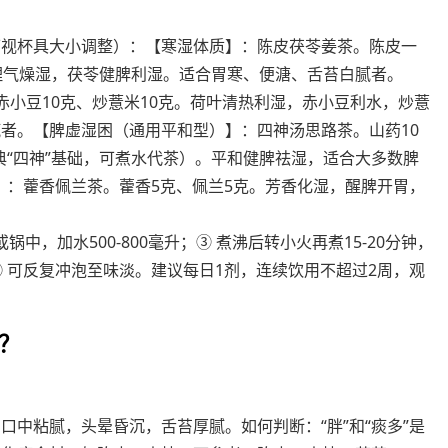
，可视杯具大小调整）：【寒湿体质】：陈皮茯苓姜茶。陈皮一
理气燥湿，茯苓健脾利湿。适合胃寒、便溏、舌苔白腻者。
赤小豆10克、炒薏米10克。荷叶清热利湿，赤小豆利水，炒薏
者。【脾虚湿困（通用平和型）】：四神汤思路茶。山药10
经典“四神”基础，可煮水代茶）。平和健脾祛湿，适合大多数脾
】：藿香佩兰茶。藿香5克、佩兰5克。芳香化湿，醒脾开胃，
中，加水500-800毫升；③ 煮沸后转小火再煮15-20分钟，
 可反复冲泡至味淡。建议每日1剂，连续饮用不超过2周，观
？
中粘腻，头晕昏沉，舌苔厚腻。如何判断：“胖”和“痰多”是