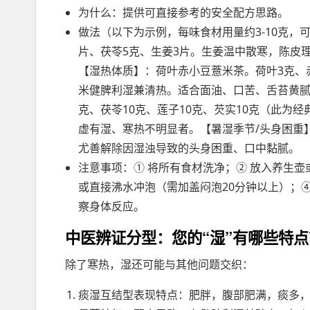
为什么：提供可直接参考的安全配方思路。
做法（以下为示例，每味食材用量约3-10克
片、茯苓5克、生姜3片。生姜温中散寒，陈皮
【湿热体质】：荷叶赤小豆薏米茶。荷叶3克、
米健脾利湿兼清热。适合面油、口苦、舌苔黄腻
克、茯苓10克、莲子10克、芡实10克（此为
虚有湿、寒热不明显者。【暑湿季节/头身困重
尤善解除因湿浊导致的头身困重、口中黏腻。
注意事项：① 将所有食材洗净；② 放入养生壶或锅
或直接沸水冲泡（需加盖闷泡20分钟以上）；④
察身体反应。
中医辨证分型：您的“湿”有哪些特点
除了寒热，湿还可能与其他问题交织：
痰湿互结型表现特点：肥胖，腹部肥满，痰多，口