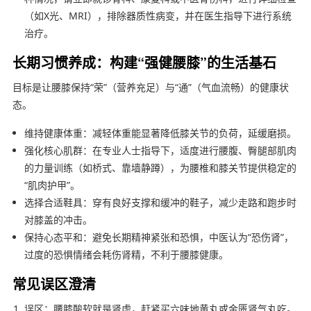
（如X光、MRI），排除器质性病变，并在医生指导下进行系统
治疗。
长期习惯养成：构建“强健腰膝”的生活基石
目标是让腰膝保持“荣”（营养充足）与“通”（气血流畅）的健康状
态。
维持健康体重：减轻体重能显著降低膝关节的负荷，延缓磨损。
强化核心肌群：在专业人士指导下，适度进行腰腹、臀腿部肌肉
的力量训练（如桥式、靠墙静蹲），为腰椎和膝关节提供稳定的
“肌肉护甲”。
选择合适鞋具：穿有良好支撑和缓冲的鞋子，减少走路和跑步时
对膝盖的冲击。
保持心态平和：避免长期精神紧张和恐惧，中医认为“恐伤肾”，
过度的恐惧情绪会耗伤肾精，不利于腰膝健康。
常见误区澄清
误区：腰膝酸软就是肾虚，赶紧买六味地黄丸或金匮肾气丸吃。