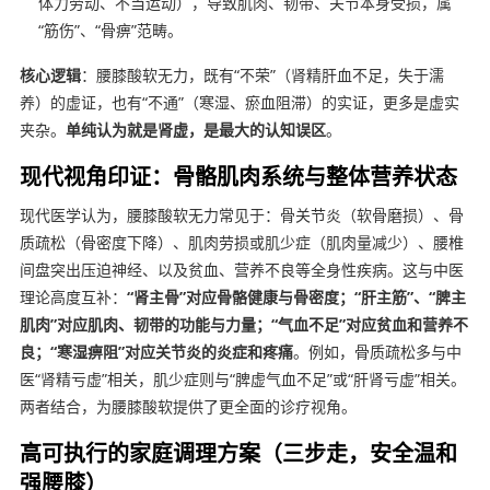
体力劳动、不当运动），导致肌肉、韧带、关节本身受损，属
“筋伤”、“骨痹”范畴。
核心逻辑
：腰膝酸软无力，既有“不荣”（肾精肝血不足，失于濡
养）的虚证，也有“不通”（寒湿、瘀血阻滞）的实证，更多是虚实
夹杂。
单纯认为就是肾虚，是最大的认知误区
。
现代视角印证：骨骼肌肉系统与整体营养状态
现代医学认为，腰膝酸软无力常见于：骨关节炎（软骨磨损）、骨
质疏松（骨密度下降）、肌肉劳损或肌少症（肌肉量减少）、腰椎
间盘突出压迫神经、以及贫血、营养不良等全身性疾病。这与中医
理论高度互补：
“肾主骨”对应骨骼健康与骨密度；“肝主筋”、“脾主
肌肉”对应肌肉、韧带的功能与力量；“气血不足”对应贫血和营养不
良；“寒湿痹阻”对应关节炎的炎症和疼痛
。例如，骨质疏松多与中
医“肾精亏虚”相关，肌少症则与“脾虚气血不足”或“肝肾亏虚”相关。
两者结合，为腰膝酸软提供了更全面的诊疗视角。
高可执行的家庭调理方案（三步走，安全温和
强腰膝）