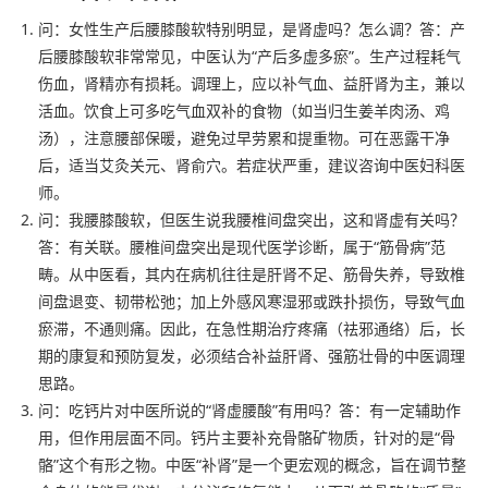
问：女性生产后腰膝酸软特别明显，是肾虚吗？怎么调？答：产
后腰膝酸软非常常见，中医认为“产后多虚多瘀”。生产过程耗气
伤血，肾精亦有损耗。调理上，应以补气血、益肝肾为主，兼以
活血。饮食上可多吃气血双补的食物（如当归生姜羊肉汤、鸡
汤），注意腰部保暖，避免过早劳累和提重物。可在恶露干净
后，适当艾灸关元、肾俞穴。若症状严重，建议咨询中医妇科医
师。
问：我腰膝酸软，但医生说我腰椎间盘突出，这和肾虚有关吗？
答：有关联。腰椎间盘突出是现代医学诊断，属于“筋骨病”范
畴。从中医看，其内在病机往往是肝肾不足、筋骨失养，导致椎
间盘退变、韧带松弛；加上外感风寒湿邪或跌扑损伤，导致气血
瘀滞，不通则痛。因此，在急性期治疗疼痛（祛邪通络）后，长
期的康复和预防复发，必须结合补益肝肾、强筋壮骨的中医调理
思路。
问：吃钙片对中医所说的“肾虚腰酸”有用吗？答：有一定辅助作
用，但作用层面不同。钙片主要补充骨骼矿物质，针对的是“骨
骼”这个有形之物。中医“补肾”是一个更宏观的概念，旨在调节整