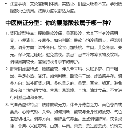
注意事项：艾灸需辨明体质，实热证、阴虚火旺者不宜。孕妇腰
腹部穴位慎用。按摩力度以舒适为度。
中医辨证分型：你的腰膝酸软属于哪一种？
肾阳虚型特点：腰膝酸软冷痛，畏寒肢冷，尤其下半身冷感明
显，小便清长，夜尿多。如何判断：酸软与怕冷感同步，得温则
减。调养方向：温补肾阳。饮食可加核桃、羊肉，艾灸肾俞、关
元。保证充足睡眠，避免熬夜。禁忌：忌生冷寒凉食物及饮料。
调理周期较长，需坚持秋冬季节的养护。
肝肾阴虚型特点：腰膝酸软，伴头晕耳鸣、失眠多梦、口干咽
燥、手足心热、盗汗。如何判断：酸软与干燥、虚热感并存。调
养方向：滋补肝肾之阴。多吃黑芝麻、桑葚、百合、银耳。避免
熬夜和辛辣伤阴食物。禁忌：忌温燥、辛辣、油炸食品。不宜进
行剧烈运动和桑拿。
气血两虚型特点：腰膝酸软无力，伴全身倦怠乏力、面色苍白或
萎黄、心悸气短、头晕。如何判断：酸软与全身性的疲劳、气色
差密切相关。调养方向：健脾益气养血。重点调理脾胃，饮食规
律，食用小米红枣粥、山药、牛肉。禁忌：忌过度思虑、饥饱无