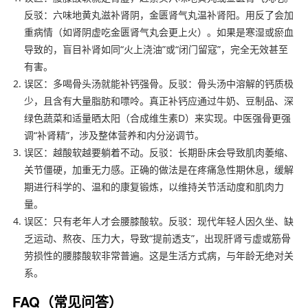
反驳：六味地黄丸滋补肾阴，金匮肾气丸温补肾阳。用反了会加
重病情（如肾阴虚吃金匮肾气丸会更上火）。如果是寒湿或瘀血
导致的，盲目补肾如同“火上浇油”或“闭门留寇”，完全无效甚至
有害。
误区：多喝骨头汤就能补钙强骨。反驳：骨头汤中溶解的钙质极
少，且含有大量脂肪和嘌呤。真正补钙应通过牛奶、豆制品、深
绿色蔬菜和适量晒太阳（合成维生素D）来实现。中医强骨更强
调“补肾精”，涉及整体营养和内分泌调节。
误区：越酸软越要躺着不动。反驳：长期卧床会导致肌肉萎缩、
关节僵硬，加重无力感。正确的做法是在疼痛急性期休息，缓解
期进行科学的、温和的康复锻炼，以维持关节活动度和肌肉力
量。
误区：只有老年人才会腰膝酸软。反驳：现代年轻人因久坐、缺
乏运动、熬夜、压力大，导致“提前透支”，出现肝肾亏虚或筋骨
劳损性的腰膝酸软非常普遍。这是生活方式病，与年龄无绝对关
系。
FAQ（常见问答）