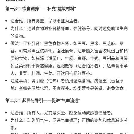
第一步：饮食调养——补充“建筑材料”
适合谁：所有类型，尤以虚证为主者。
为什么：通过食物滋补肾精肝血，强健筋骨，同时避免助湿生寒
的食物。
做法：平补肝肾：黑色食物入肾，如黑豆、黑米、黑芝麻、桑
葚。可常煮黑豆核桃粥。强壮筋骨：适量摄入富含胶原蛋白和钙
质的食物，如猪蹄（适量）、牛筋、鱼虾、牛奶。豆制品和深绿
色蔬菜也利于骨骼健康。温阳散寒（适合怕冷者）：适量食用羊
肉、韭菜、桂圆、生姜。可饮用枸杞红枣茶。
注意事项：肾阴虚（怕热）者慎用温燥食物。痰湿重（舌苔厚
腻）者需先健脾化湿，不宜骤补。均衡营养是关键，避免偏食。
第二步：起居与导引——促进“气血流通”
适合谁：所有人，尤其是久坐、缺乏运动或感觉僵硬者。
为什么：动则阳气生，促进气血循环；正确的姿势和休息减少劳
损。