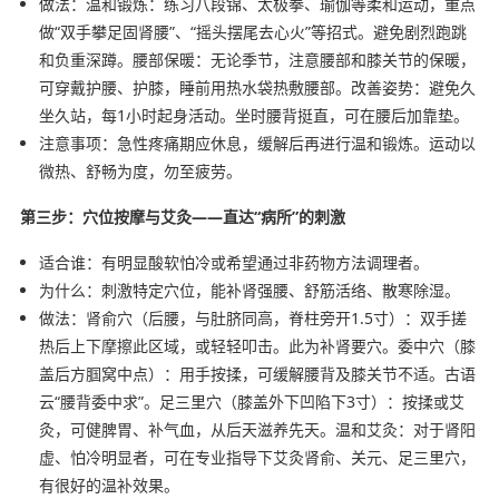
做法：温和锻炼：练习八段锦、太极拳、瑜伽等柔和运动，重点
做“双手攀足固肾腰”、“摇头摆尾去心火”等招式。避免剧烈跑跳
和负重深蹲。腰部保暖：无论季节，注意腰部和膝关节的保暖，
可穿戴护腰、护膝，睡前用热水袋热敷腰部。改善姿势：避免久
坐久站，每1小时起身活动。坐时腰背挺直，可在腰后加靠垫。
注意事项：急性疼痛期应休息，缓解后再进行温和锻炼。运动以
微热、舒畅为度，勿至疲劳。
第三步：穴位按摩与艾灸——直达“病所”的刺激
适合谁：有明显酸软怕冷或希望通过非药物方法调理者。
为什么：刺激特定穴位，能补肾强腰、舒筋活络、散寒除湿。
做法：肾俞穴（后腰，与肚脐同高，脊柱旁开1.5寸）：双手搓
热后上下摩擦此区域，或轻轻叩击。此为补肾要穴。委中穴（膝
盖后方腘窝中点）：用手按揉，可缓解腰背及膝关节不适。古语
云“腰背委中求”。足三里穴（膝盖外下凹陷下3寸）：按揉或艾
灸，可健脾胃、补气血，从后天滋养先天。温和艾灸：对于肾阳
虚、怕冷明显者，可在专业指导下艾灸肾俞、关元、足三里穴，
有很好的温补效果。