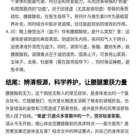
个身体的能量代谢、内分泌和修复能力，从而改善骨骼的“质量”
和周围筋肉的“功能”。对于因肾虚（尤其是肾阳虚）导致的骨质
疏松、腰膝酸软，在医生指导下，将钙片与维生素D作为基础营
养补充，同时结合中医补肾调理，往往能起到协同增效的作用。
问：晚上睡觉出汗（盗汗）伴有腰膝酸软，是什么类型？答：这
通常是肾阴虚的典型表现。阴虚则生内热，夜间阳气入于阴分，
迫使津液外泄而为盗汗。同时，肾阴亏虚，骨髓、腰府失养，故
腰膝酸软。调理重点在于滋阴清热、固表止汗，可食用山茱萸、
五味子、龙骨、牡蛎等（需在医师指导下），同时保证睡眠，避
免辛辣。
结尾：辨清根源，科学养护，让腰腿重获力量
腰膝酸软无力，这个困扰无数人的常见症状，是身体发出的一个复
合信号。它提醒我们：也许是长期透支消耗了根本的肾精肝血，也
许是错误的姿势和习惯造成了筋骨劳损，或许是外界的风寒湿邪悄
悄入侵了经络。
“肾虚”只是众多答案中的一个，而非标准答案
。
请从今天开始，细心体会您腰膝酸软的具体特点——是冷是热？是
劳累加重还是休息反甚？结合文中的辨证要点，对自己的身体状况