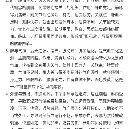
肝：藏血主筋，为罢极之本简述：肝藏血，血养筋。筋，包括现
代概念的肌腱、韧带等连接关节的组织。作用：肝血充足，筋脉
得到濡养，则关节活动灵活、有力、耐受疲劳。关联点：肝血不
足时，筋脉失养，就会出现肢体麻木、屈伸不利、关节酸软无
力，尤其在过度活动后。长期用眼、熬夜、思虑过度都耗伤肝
血。临床上，肝肾常常同源共病，形成“肝肾亏虚”，导致更顽固
的腰膝酸软。
脾与气血：后天之源，濡养四肢简述：脾主运化，是气血生化之
源，主肌肉四肢。作用：脾胃功能好，才能将食物转化为充足的
气血，输布到全身肌肉关节，使其丰盈有力。关联点：脾胃虚
弱、气血不足时，肌肉关节得不到足够的气血濡养，就会感到全
身乏力、四肢酸软、腰膝无力，伴有食欲不振、面色萎黄。这是
一种“能量供应不足”型的酸软。
外邪与劳损：不通则痛，不荣则痛寒湿阻滞：居住潮湿、淋雨受
寒，导致寒湿邪气侵袭腰膝经络，气血运行受阻，表现为腰膝酸
冷、沉重、疼痛，遇热减轻。气血瘀滞：跌打损伤、长期姿势不
当或久坐，导致局部气血运行不畅，形成瘀血，表现为腰膝酸软
刺痛、位置固定、夜间加重。筋骨劳损：长期超负荷使用（如重