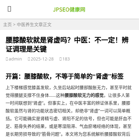
主页
>
中医养生
文章正文
腰膝酸软就是肾虚吗？中医：不一定！辨
证调理是关键
admin
2025-12-28
183
开篇：腰膝酸软，不等于简单的“肾虚”标签
上下楼梯感觉膝盖发软，久坐后站起时腰部酸胀无力，甚至平时就
觉得腰腿支撑不住身体……这种
腰膝酸软无力的感觉
，让很多人第
一时间联想到“肾虚”。但事实上，在中医丰富的辨证体系里，腰膝
酸软虽然与肾的功能状态密切相关，却绝非“肾虚”一词可以简单概
括。它可能确实是肾精亏虚、肾阳不足的信号，但也可能是肝血不
足、筋骨失养的结果，或是寒湿阻滞、气血瘀堵经络的体现，甚至
是长期劳损导致的“筋骨问题”。本文将为您系统解析腰膝酸软背后