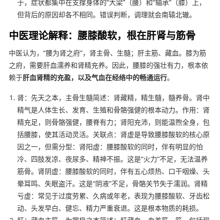
于，症状都集中在支撑身体的“大梁”（腰）和“轴承”（膝）上，
但背后的原因却各不相同。错误判断，调理就会南辕北辙。
中医理论解释：腰膝酸软，根在肝肾与筋骨
中医认为，“腰为肾之府”，肾主骨、生髓；肝主筋、藏血。膝为筋
之府，需要肝血濡养和肾精充养。因此，腰膝的强壮有力，根本依
赖于
肝血肾精的充盈，以及气血在经络中的畅通运行
。
肾：先天之本，主骨生髓简述：肾藏精，精生髓，髓养骨。肾中
精气是人体生长、发育、生殖和骨骼强健的根本动力。作用：肾
精充足，则骨骼强健，腰脊有力；肾阳充沛，则能温煦全身，包
括腰膝，使其活动灵活。关联点：肾虚是导致腰膝酸软的核心原
因之一，但需分型：肾阳虚：腰膝酸软的同时，伴有明显的怕
冷、四肢发凉、夜尿多、精神不振。这是“火力”不足，无法温养
筋骨。肾阴虚：腰膝酸软的同时，伴有五心烦热、口干咽燥、头
晕耳鸣、失眠盗汗。这是“阴液”不足，骨骼关节失于濡润。肾精
亏虚：常见于过度劳累、久病或年老，表现为腰膝酸软、牙齿松
动、头发早白、健忘、精力严重衰退。这是根本物质的耗损。