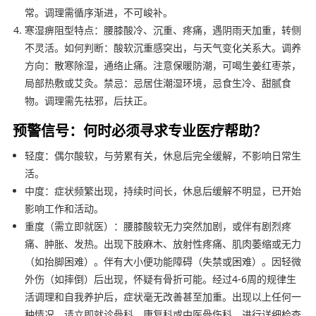
常。调理需循序渐进，不可峻补。
寒湿痹阻型特点：腰膝酸冷、沉重、疼痛，遇阴雨天加重，转侧
不灵活。如何判断：酸软沉重感突出，与天气变化关系大。调养
方向：散寒除湿，通络止痛。注意保暖防潮，可喝生姜红枣茶，
局部热敷或艾灸。禁忌：忌居住潮湿环境，忌食生冷、甜腻食
物。调理需先祛邪，后扶正。
预警信号：何时必须寻求专业医疗帮助？
轻度：偶尔酸软，与劳累有关，休息后完全缓解，不影响日常生
活。
中度：症状频繁出现，持续时间长，休息后缓解不明显，已开始
影响工作和活动。
重度（需立即就医）：腰膝酸软无力突然加剧，或伴有剧烈疼
痛、肿胀、发热。出现下肢麻木、放射性疼痛、肌肉萎缩或无力
（如抬脚困难）。伴有大小便功能障碍（失禁或困难）。因轻微
外伤（如摔倒）后出现，怀疑有骨折可能。经过4-6周的规律生
活调理和自我养护后，症状毫无改善甚至加重。出现以上任何一
种情况，请立即就诊骨科、康复科或中医骨伤科，进行详细检查