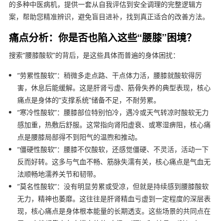
的多种中医病机，提供一套从自我评估到安全调理的完整逻辑方
案，帮助您精准辨识，避免盲目进补，找到真正适合的改善方法。
痛点分析：你是否也陷入这些“腰膝”困境？
搜索“腰膝酸软”的背后，是这些具体而普遍的身体困扰：
“劳累性酸软”：稍微多走点路、干点体力活，腰膝就酸软得厉
害，休息后能缓解。这是肝肾亏虚、筋骨失养的典型表现，核心
痛点是身体的“支撑系统”储备不足，不耐劳累。
“寒冷性酸软”：腰膝部位特别怕冷，遇冷或天气转凉时酸软无力
感加重，热敷后舒服。这常指向肾阳虚衰、或寒湿痹阻，核心痛
点是腰膝局部得不到阳气的温煦和推动。
“僵硬性酸软”：腰膝不仅酸软，还感觉僵硬、不灵活，活动一下
反而好转。这多与气血不畅、筋脉失濡有关，核心痛点是气血无
法顺畅地濡养关节和韧带。
“莫名性酸软”：没有明显劳累或受凉，但就是持续感到腰膝酸软
无力，精神也萎靡。这往往是肝肾精血亏虚到一定程度的深层表
现，核心痛点是身体根本能量的长期透支。这些场景的共同点在