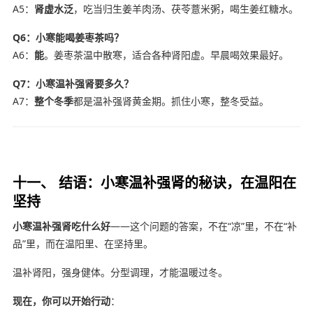
A5：
肾虚水泛
，吃当归生姜羊肉汤、茯苓薏米粥，喝生姜红糖水。
Q6：小寒能喝姜枣茶吗？
A6：
能
。姜枣茶温中散寒，适合各种肾阳虚。早晨喝效果最好。
Q7：小寒温补强肾要多久？
A7：
整个冬季
都是温补强肾黄金期。抓住小寒，整冬受益。
十一、 结语：小寒温补强肾的秘诀，在温阳在
坚持
小寒温补强肾吃什么好
——这个问题的答案，不在“凉”里，不在“补
品”里，而在温阳里、在坚持里。
温补肾阳，强身健体。分型调理，才能温暖过冬。
现在，你可以开始行动
：