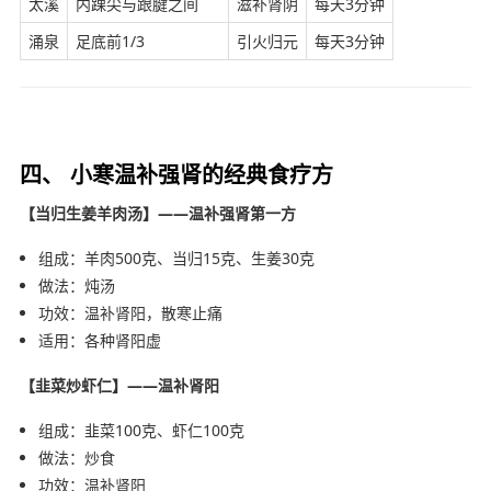
太溪
内踝尖与跟腱之间
滋补肾阴
每天3分钟
涌泉
足底前1/3
引火归元
每天3分钟
四、 小寒温补强肾的经典食疗方
【当归生姜羊肉汤】——温补强肾第一方
组成：羊肉500克、当归15克、生姜30克
做法：炖汤
功效：温补肾阳，散寒止痛
适用：各种肾阳虚
【韭菜炒虾仁】——温补肾阳
组成：韭菜100克、虾仁100克
做法：炒食
功效：温补肾阳