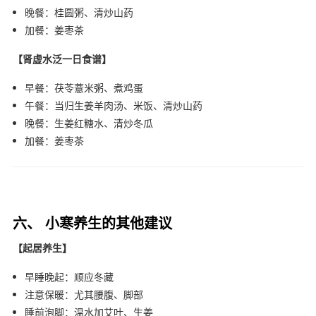
晚餐：桂圆粥、清炒山药
加餐：姜枣茶
【肾虚水泛一日食谱】
早餐：茯苓薏米粥、煮鸡蛋
午餐：当归生姜羊肉汤、米饭、清炒山药
晚餐：生姜红糖水、清炒冬瓜
加餐：姜枣茶
六、 小寒养生的其他建议
【起居养生】
早睡晚起：顺应冬藏
注意保暖：尤其腰腹、脚部
睡前泡脚：温水加艾叶、生姜