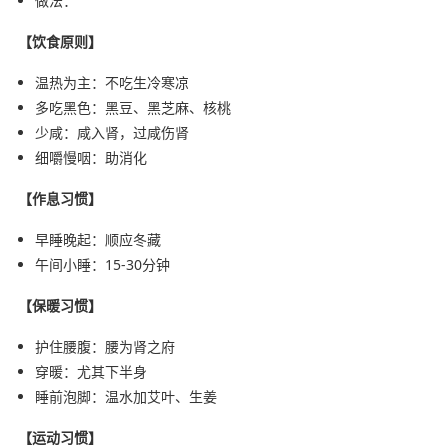
做法：
【饮食原则】
温热为主：不吃生冷寒凉
多吃黑色：黑豆、黑芝麻、核桃
少咸：咸入肾，过咸伤肾
细嚼慢咽：助消化
【作息习惯】
早睡晚起：顺应冬藏
午间小睡：15-30分钟
【保暖习惯】
护住腰腹：腰为肾之府
穿暖：尤其下半身
睡前泡脚：温水加艾叶、生姜
【运动习惯】