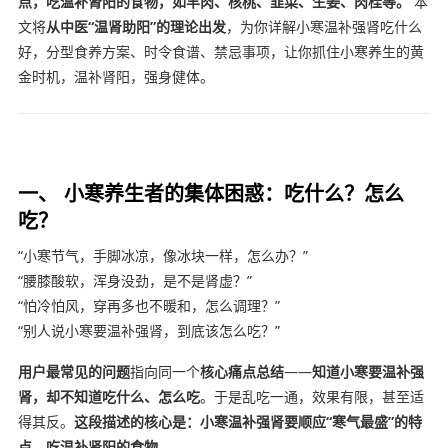
点，吃温补肾阳的食物，如羊肉、核桃、韭菜、生姜、肉桂等。
本
文将
从中医“温肾助阳”的理论出发
，为你详解小寒温补强肾吃什么
好，分型食养方案、时令食谱、禁忌事项，让你抓住小寒养生的黄
金时机，温补肾阳，强身健体。
一、 小寒养生者的集体困惑：吃什么？怎么
吃？
“小寒节气，手脚冰凉，像冰块一样，怎么办？”
“腰膝酸软，浑身没劲，是不是肾虚？”
“怕冷怕风，穿再多也不暖和，怎么调理？”
“别人说小寒要温补强肾，到底该怎么吃？”
用户最常见的问题
指向同一个
核心痛点总结
——
知道小寒要温补强
肾，却不知道吃什么、怎么吃
。于是乱吃一通，效果有限，甚至适
得其反。
这段描述的核心是：小寒温补强肾要顺应“寒气最盛”的特
点，吃温补肾阳的食物。