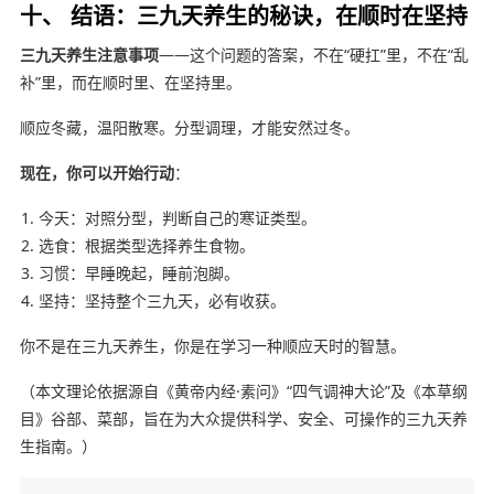
十、 结语：三九天养生的秘诀，在顺时在坚持
三九天养生注意事项
——这个问题的答案，不在“硬扛”里，不在“乱
补”里，而在顺时里、在坚持里。
顺应冬藏，温阳散寒。分型调理，才能安然过冬。
现在，你可以开始行动
：
今天：对照分型，判断自己的寒证类型。
选食：根据类型选择养生食物。
习惯：早睡晚起，睡前泡脚。
坚持：坚持整个三九天，必有收获。
你不是在三九天养生，你是在学习一种顺应天时的智慧。
（本文理论依据源自《黄帝内经·素问》“四气调神大论”及《本草纲
目》谷部、菜部，旨在为大众提供科学、安全、可操作的三九天养
生指南。）