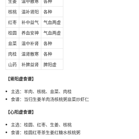
生姜
温中散寒
各种
核桃
温补肾阳
各种
红枣
补中益气
气血两虚
桂圆
养血安神
气血两虚
韭菜
温中补肾
各种
肉桂
温肾散寒
各种
山药
补脾益肾
脾阳虚
【肾阳虚食谱】
主选：羊肉、核桃、韭菜、肉桂
食谱：当归生姜羊肉汤核桃粥韭菜炒虾仁
【心阳虚食谱】
主选：桂圆、红枣、生姜、核桃
食谱：桂圆红枣茶生姜红糖水核桃粥