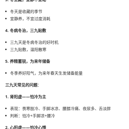
冬天是收藏的季节
宜静养，不宜过度消耗
4. 冬病冬治，三九贴敷
三九天是冬病冬治的好时机
三九贴敷，温阳散寒
5. 养精蓄锐，为来年储备
冬季养好阳气，为来年春天生发储备能量
三九天常见的问题
：
1. 肾阳虚——怕冷为主
表现：畏寒肢冷、手脚冰凉、腰膝冷痛、夜尿多、舌淡胖
判断：怕冷+手脚凉+腰冷
2. 心阳虚——怕冷心悸