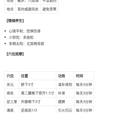
项目
散步、八段锦
不宜剧烈
地点
室内或避风处
避免受寒
【情绪养生】
心情平和：恐惧伤肾
少担忧：多放松
多晒太阳：尤其晒背部
【穴位按摩】
穴位
位置
功效
时间
关元
脐下3寸
温补肾阳
每天3分钟
肾俞
第二腰椎下旁开1.5寸
补肾
每天3分钟
足三里
外膝眼下3寸
健脾
每天3分钟
涌泉
足底前1/3
引火归元
每天3分钟