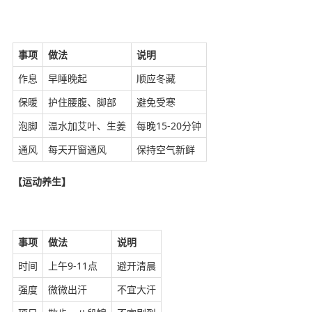
事项
做法
说明
作息
早睡晚起
顺应冬藏
保暖
护住腰腹、脚部
避免受寒
泡脚
温水加艾叶、生姜
每晚15-20分钟
通风
每天开窗通风
保持空气新鲜
【运动养生】
事项
做法
说明
时间
上午9-11点
避开清晨
强度
微微出汗
不宜大汗