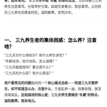
寒，固本培元。
本文将
从中医“冬藏”的理论出发
，为你详解三九天
养生注意事项，分型养护方案、起居饮食要点、禁忌事项，让你抓
住三九养生的黄金时机，温阳散寒，安然过冬。
一、 三九养生者的集体困惑：怎么养？注意
啥？
“三九天为什么特别冷？有什么养生讲究？”
“手脚冰凉，怕冷怕风，怎么调理？”
“三九天能锻炼吗？要注意什么？”
“三九天吃什么好？有什么禁忌？”
用户最常见的问题
指向同一个
核心痛点总结
——
知道三九天要养
生，却不知道怎么办、注意什么
。于是乱养一通，效果有限，甚至
适得其反。
这段描述的核心是：三九天养生要顺应“冬藏”的特点，
温阳散寒，固本培元。