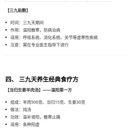
【三九贴敷】
时间：三九天期间
作用：温阳散寒，防病治病
适用：呼吸系统、消化系统、关节等虚寒性疾病
注意：需在专业医生指导下进行
四、 三九天养生经典食疗方
【当归生姜羊肉汤】——温阳第一方
组成：羊肉500克、当归15克、生姜30克
做法：炖汤
功效：温补肾阳，散寒止痛
适用：各种阳虚