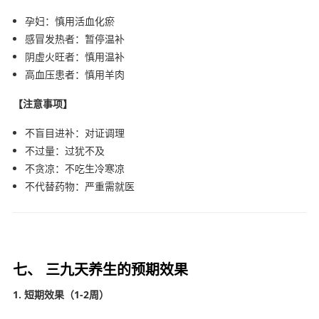
孕妇：慎用活血化瘀
感冒发热者：暂停温补
阴虚火旺者：慎用温补
高血压患者：慎用羊肉
【注意事项】
不盲目进补：对证调理
不过量：过犹不及
不贪凉：不吃生冷寒凉
不代替药物：严重需就医
七、 三九天养生的预期效果
1. 短期效果（1-2周）