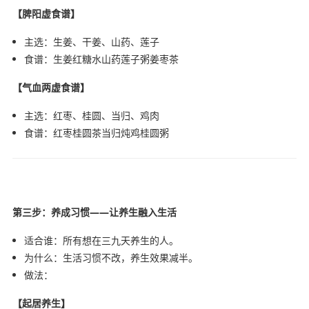
【脾阳虚食谱】
主选：生姜、干姜、山药、莲子
食谱：生姜红糖水山药莲子粥姜枣茶
【气血两虚食谱】
主选：红枣、桂圆、当归、鸡肉
食谱：红枣桂圆茶当归炖鸡桂圆粥
第三步：养成习惯——让养生融入生活
适合谁：所有想在三九天养生的人。
为什么：生活习惯不改，养生效果减半。
做法：
【起居养生】