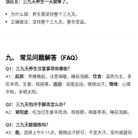
误区五：三九天养生一天就够了。
为什么错：养生需坚持整个三九天。
正确做法：坚持整个三九天，整冬受益。
九、 常见问题解答（FAQ）
Q1：三九天养生注意事项有哪些？
A1：
起居
：早睡晚起，注意保暖，睡前泡脚。
饮食
：温热为主，多
吃羊肉、生姜、核桃等。
运动
：适度运动，微微出汗。
情绪
：心情
平和，多晒太阳。
Q2：三九天怕冷手脚凉怎么办？
A2：
肾阳虚
，吃当归生姜羊肉汤、核桃粥，喝姜枣茶。睡前泡脚。
Q3：三九天能锻炼吗？
A3：
能
。选择上午9-11点，微微出汗即可，不宜大汗。室内或避风