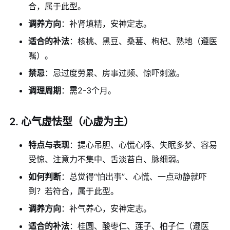
合，属于此型。
调养方向
：补肾填精，安神定志。
适合的补法
：核桃、黑豆、桑葚、枸杞、熟地（遵医
嘱）。
禁忌
：忌过度劳累、房事过频、惊吓刺激。
调理周期
：需2-3个月。
2. 心气虚怯型（心虚为主）
特点与表现
：提心吊胆、心慌心悸、失眠多梦、容易
受惊、注意力不集中、舌淡苔白、脉细弱。
如何判断
：总觉得“怕出事”、心慌、一点动静就吓
到？若符合，属于此型。
调养方向
：补气养心，安神定志。
适合的补法
：桂圆、酸枣仁、莲子、柏子仁（遵医