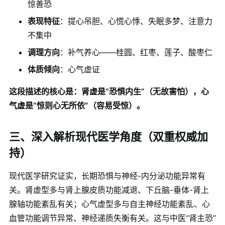
惊善恐
表现特征
：提心吊胆、心慌心悸、失眠多梦、注意力
不集中
调理方向
：补气养心——桂圆、红枣、莲子、酸枣仁
体质倾向
：心气虚证
这段描述的核心是：肾虚是“恐惧内生”（无故害怕），心
气虚是“惊则心无所依”（容易受惊）。
三、深入解析现代医学角度（双重权威加
持）
现代医学研究证实，长期恐惧与神经-内分泌功能异常有
关。肾虚型多与肾上腺皮质功能减退、下丘脑-垂体-肾上
腺轴功能紊乱有关；心气虚型多与自主神经功能紊乱、心
血管功能调节异常、神经递质失衡有关。这与中医“肾主恐”