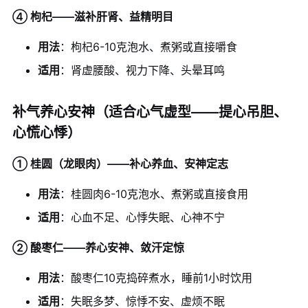
④ 枸杞——滋补肝肾、益精明目
用法
：枸杞6-10克泡水、煮粥或直接嚼食
适用
：肾虚腰酸、视力下降、头晕耳鸣
补气养心安神（适合心气虚型——提心吊胆、
心慌心悸）
① 桂圆（龙眼肉）——补心养血、安神定志
用法
：桂圆肉6-10克泡水、煮粥或直接食用
适用
：心血不足、心悸失眠、心神不宁
② 酸枣仁——养心安神、敛汗定惊
用法
：酸枣仁10克捣碎煮水，睡前1小时饮用
适用
：失眠多梦、惊悸不安、虚烦不眠