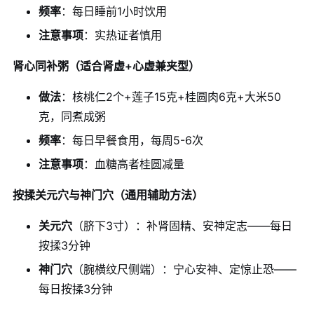
频率
：每日睡前1小时饮用
注意事项
：实热证者慎用
肾心同补粥（适合肾虚+心虚兼夹型）
做法
：核桃仁2个+莲子15克+桂圆肉6克+大米50
克，同煮成粥
频率
：每日早餐食用，每周5-6次
注意事项
：血糖高者桂圆减量
按揉关元穴与神门穴（通用辅助方法）
关元穴
（脐下3寸）：补肾固精、安神定志——每日
按揉3分钟
神门穴
（腕横纹尺侧端）：宁心安神、定惊止恐——
每日按揉3分钟