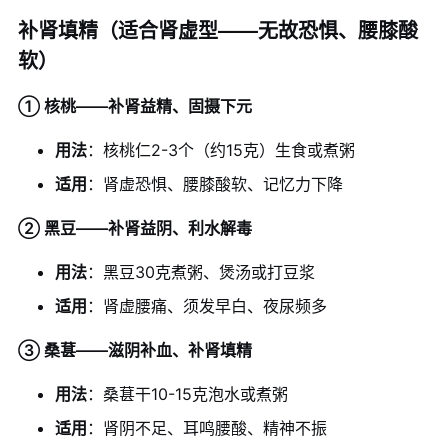
补肾填精（适合肾虚型——无故恐惧、腰膝酸
软）
① 核桃——补肾益精、固摄下元
用法
：核桃仁2-3个（约15克）生食或煮粥
适用
：肾虚恐惧、腰膝酸软、记忆力下降
② 黑豆——补肾益阴、利水解毒
用法
：黑豆30克煮粥、煲汤或打豆浆
适用
：肾虚腰痛、须发早白、夜尿频多
③ 桑葚——滋阴补血、补肾填精
用法
：桑葚干10-15克泡水或煮粥
适用
：肾阴不足、耳鸣腰酸、精神不振