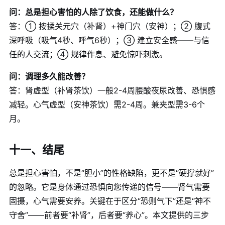
问：总是担心害怕的人除了饮食，还能做什么？
答：① 按揉关元穴（补肾）+神门穴（安神）；② 腹式
深呼吸（吸气4秒、呼气6秒）；③ 建立安全感——与信
任的人交流；④ 规律作息、避免惊吓刺激。
问：调理多久能改善？
答：肾虚型（补肾茶饮）一般2-4周腰酸夜尿改善、恐惧感
减轻。心气虚型（安神茶饮）需2-4周。兼夹型需3-6个
月。
十一、结尾
总是担心害怕，不是“胆小”的性格缺陷，更不是“硬撑就好”
的忽略。它是身体通过恐惧向您传递的信号——肾气需要
固摄，心气需要安养。关键在于区分“恐则气下”还是“神不
守舍”——前者要“补肾”，后者要“养心”。本文提供的三步