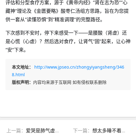
评估和分型食疗方案，源于《黄帝内经》“肾在志为恐”“心
藏神”理论及《金匮要略》酸枣仁汤组方思路，旨在为您提
供一套从“读懂恐惧”到“精准调理”的完整路径。
下次感到不安时，停下来感受一下——是腰酸（肾虚）还
是心慌（心虚）？然后选对食疗，让肾气“固”起来，让心神
“安”下来。
本文地址：
http://www.jpseo.cn/zhongyiyangsheng/346
8.html
版权声明：
内容均来源于互联网 如有侵权联系删除
上一篇：
爱哭是肺气虚还是心气虚？中医教你分清
下一篇：
想太多睡不着是思伤脾还是心肾不交？中医教你分清