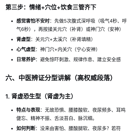
第三步：情绪+穴位+饮食三管齐下
感觉害怕不安时
：先做5次腹式深呼吸（吸气4秒、呼
气6秒），再按揉关元穴（补肾）或神门穴（安神）
肾虚型
：关元穴+太溪穴（补肾填精）
心气虚型
：神门穴+内关穴（宁心安神）
日常养护
：避免惊吓刺激、规律作息、建立安全感
六、中医辨证分型讲解（高权威段落）
1. 肾虚恐生型（肾虚为主）
特点与表现
：无故恐惧、腰膝酸软、夜尿频多、耳鸣
健忘、精神不振、舌淡苔白、脉沉细。
如何判断
：没来由害怕、腰酸腿软、夜尿多？若符