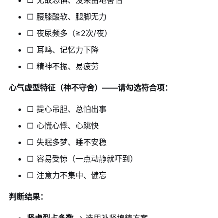
□ 腰膝酸软、腿脚无力
□ 夜尿频多（≥2次/夜）
□ 耳鸣、记忆力下降
□ 精神不振、易疲劳
心气虚型特征（神不守舍）——请勾选符合项：
□ 提心吊胆、总怕出事
□ 心慌心悸、心跳快
□ 失眠多梦、睡不安稳
□ 容易受惊（一点动静就吓到）
□ 注意力不集中、健忘
判断结果：
肾虚型占多数
→ 选用补肾填精方案