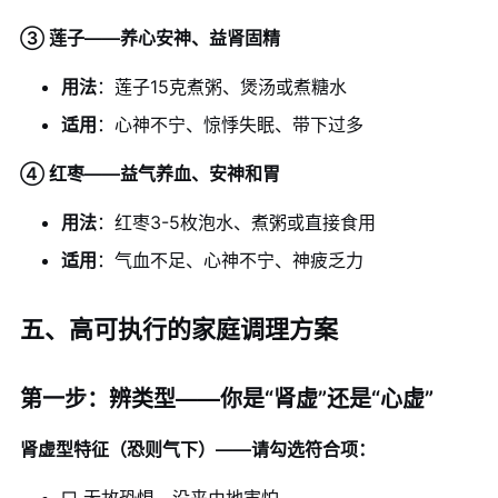
③ 莲子——养心安神、益肾固精
用法
：莲子15克煮粥、煲汤或煮糖水
适用
：心神不宁、惊悸失眠、带下过多
④ 红枣——益气养血、安神和胃
用法
：红枣3-5枚泡水、煮粥或直接食用
适用
：气血不足、心神不宁、神疲乏力
五、高可执行的家庭调理方案
第一步：辨类型——你是“肾虚”还是“心虚”
肾虚型特征（恐则气下）——请勾选符合项：
□ 无故恐惧、没来由地害怕