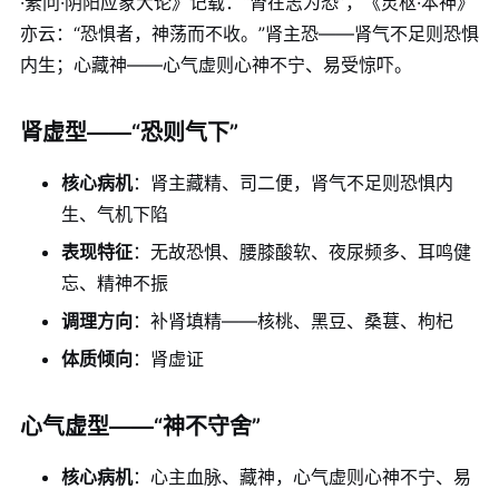
·素问·阴阳应象大论》记载：“肾在志为恐”，《灵枢·本神》
亦云：“恐惧者，神荡而不收。”肾主恐——肾气不足则恐惧
内生；心藏神——心气虚则心神不宁、易受惊吓。
肾虚型——“恐则气下”
核心病机
：肾主藏精、司二便，肾气不足则恐惧内
生、气机下陷
表现特征
：无故恐惧、腰膝酸软、夜尿频多、耳鸣健
忘、精神不振
调理方向
：补肾填精——核桃、黑豆、桑葚、枸杞
体质倾向
：肾虚证
心气虚型——“神不守舍”
核心病机
：心主血脉、藏神，心气虚则心神不宁、易