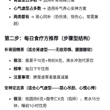
心气虚型占多数
→ 选用补气养心安神方案
两类都有
→ 肾心同补（恐伤肾、惊伤心，常需兼
顾）
第二步：每日食疗方推荐（步骤型结构）
补肾固精茶（适合肾虚型——无故恐惧、腰膝酸软）
做法
：桑葚干10克+枸杞6克，沸水冲泡代茶饮
频率
：每日下午饮用
注意事项
：脾胃虚寒者桑葚减量
安神定志茶（适合心气虚型——提心吊胆、心慌心悸）
做法
：桂圆肉6克+酸枣仁6克（捣碎），煮水15分
钟，睡前1小时饮用