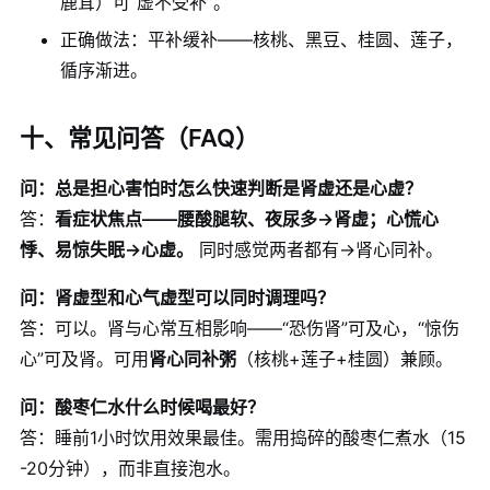
鹿茸）可“虚不受补”。
正确做法：平补缓补——核桃、黑豆、桂圆、莲子，
循序渐进。
十、常见问答（FAQ）
问：总是担心害怕时怎么快速判断是肾虚还是心虚？
答：
看症状焦点——腰酸腿软、夜尿多→肾虚；心慌心
悸、易惊失眠→心虚。
同时感觉两者都有→肾心同补。
问：肾虚型和心气虚型可以同时调理吗？
答：可以。肾与心常互相影响——“恐伤肾”可及心，“惊伤
心”可及肾。可用
肾心同补粥
（核桃+莲子+桂圆）兼顾。
问：酸枣仁水什么时候喝最好？
答：睡前1小时饮用效果最佳。需用捣碎的酸枣仁煮水（15
-20分钟），而非直接泡水。