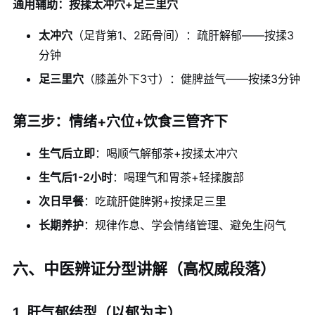
通用辅助：按揉太冲穴+足三里穴
太冲穴
（足背第1、2跖骨间）：疏肝解郁——按揉3
分钟
足三里穴
（膝盖外下3寸）：健脾益气——按揉3分钟
第三步：情绪+穴位+饮食三管齐下
生气后立即
：喝顺气解郁茶+按揉太冲穴
生气后1-2小时
：喝理气和胃茶+轻揉腹部
次日早餐
：吃疏肝健脾粥+按揉足三里
长期养护
：规律作息、学会情绪管理、避免生闷气
六、中医辨证分型讲解（高权威段落）
1. 肝气郁结型（以郁为主）