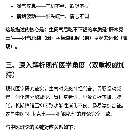
嗳气叹息
——气机不畅、欲舒不得
情绪波动
——肝失疏泄、情志不调
这段描述的核心是：生闷气后吃不下饭的本质是“肝木克
土”——肝气郁结（因）→横逆犯脾（果）→脾失运化（表
现）。
三、深入解析现代医学角度（双重权威加
持）
现代医学研究证实，生气时交感神经兴奋、胃肠蠕动减
慢、消化液分泌减少、胃排空延迟，导致食欲下降、腹
胀。长期情绪压抑可致功能性消化不良、肠易激综合征。
这与中医“肝木克土——肝郁脾虚”的理论完全一致。
与中医理论的关键对应关系如下：