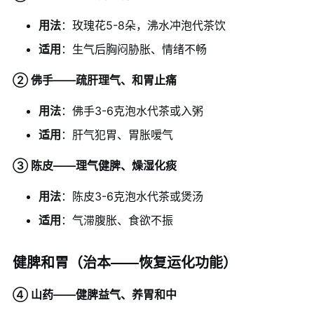
用法
：玫瑰花5-8朵，沸水冲泡代茶饮
适用
：生气后胸闷胁胀、情绪不畅
② 佛手——疏肝理气、和胃止痛
用法
：佛手3-6克泡水代茶或入粥
适用
：肝气犯胃、胃胀嗳气
③ 陈皮——理气健脾、燥湿化痰
用法
：陈皮3-6克泡水代茶或煲汤
适用
：气滞腹胀、食欲不振
健脾和胃（治本——恢复运化功能）
④ 山药——健脾益气、养胃和中