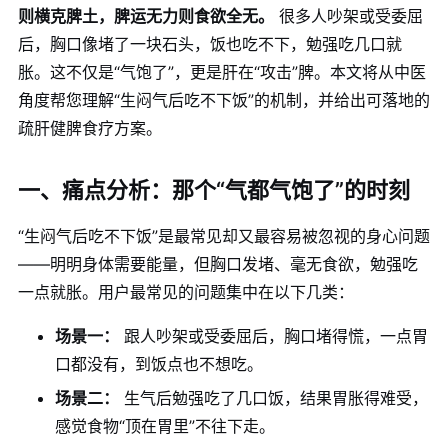
则横克脾土，脾运无力则食欲全无。
很多人吵架或受委屈
后，胸口像堵了一块石头，饭也吃不下，勉强吃几口就
胀。这不仅是“气饱了”，更是肝在“攻击”脾。本文将从中医
角度帮您理解“生闷气后吃不下饭”的机制，并给出可落地的
疏肝健脾食疗方案。
一、痛点分析：那个“气都气饱了”的时刻
“生闷气后吃不下饭”是最常见却又最容易被忽视的身心问题
——明明身体需要能量，但胸口发堵、毫无食欲，勉强吃
一点就胀。用户最常见的问题集中在以下几类：
场景一：
跟人吵架或受委屈后，胸口堵得慌，一点胃
口都没有，到饭点也不想吃。
场景二：
生气后勉强吃了几口饭，结果胃胀得难受，
感觉食物“顶在胃里”不往下走。