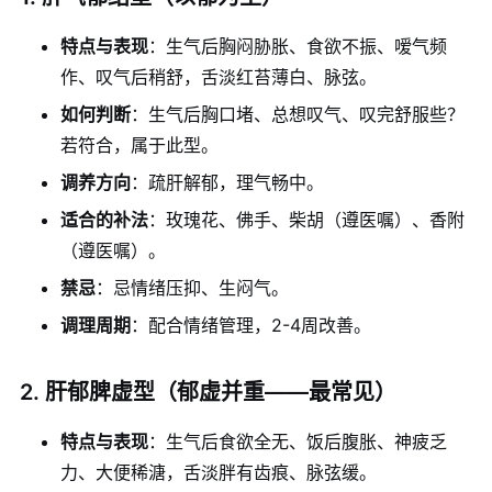
特点与表现
：生气后胸闷胁胀、食欲不振、嗳气频
作、叹气后稍舒，舌淡红苔薄白、脉弦。
如何判断
：生气后胸口堵、总想叹气、叹完舒服些？
若符合，属于此型。
调养方向
：疏肝解郁，理气畅中。
适合的补法
：玫瑰花、佛手、柴胡（遵医嘱）、香附
（遵医嘱）。
禁忌
：忌情绪压抑、生闷气。
调理周期
：配合情绪管理，2-4周改善。
2. 肝郁脾虚型（郁虚并重——最常见）
特点与表现
：生气后食欲全无、饭后腹胀、神疲乏
力、大便稀溏，舌淡胖有齿痕、脉弦缓。