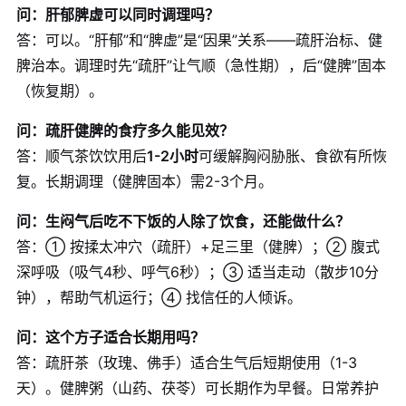
问：肝郁脾虚可以同时调理吗？
答：可以。“肝郁”和“脾虚”是“因果”关系——疏肝治标、健
脾治本。调理时先“疏肝”让气顺（急性期），后“健脾”固本
（恢复期）。
问：疏肝健脾的食疗多久能见效？
答：顺气茶饮饮用后
1-2小时
可缓解胸闷胁胀、食欲有所恢
复。长期调理（健脾固本）需2-3个月。
问：生闷气后吃不下饭的人除了饮食，还能做什么？
答：① 按揉太冲穴（疏肝）+足三里（健脾）；② 腹式
深呼吸（吸气4秒、呼气6秒）；③ 适当走动（散步10分
钟），帮助气机运行；④ 找信任的人倾诉。
问：这个方子适合长期用吗？
答：疏肝茶（玫瑰、佛手）适合生气后短期使用（1-3
天）。健脾粥（山药、茯苓）可长期作为早餐。日常养护