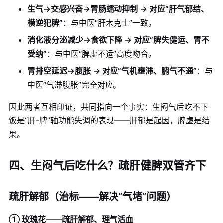
生气→交感兴奋→胃肠蠕动抑制 → 对应“肝气郁结、
横逆犯脾”
：与中医“肝木克土”一致。
消化液分泌减少→食欲下降 → 对应“脾失健运、胃不
受纳”
：与中医“脾虚不运”高度吻合。
胃排空延迟→腹胀 → 对应“气机壅滞、腑气不通”
：与
中医“气滞腹胀”完全对应。
因此两者互相印证，共同指向一个事实：生闷气后吃不下
饭是“肝-脾”轴功能失调的表现——肝郁是起因，脾虚是结
果。
四、生闷气后吃什么？疏肝健脾双管齐下
疏肝解郁（治标——解决“气堵”问题）
① 玫瑰花——疏肝解郁、理气活血