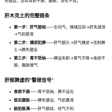
失健运，出现食欲不振、腹胀、消化不良。
肝木克土的完整链条
第一步：肝气郁结
——生闷气、情绪压抑→肝失疏泄
→气机郁滞
第二步：横逆犯脾
——肝气郁久→肝气横逆→克制脾
土→脾失健运
第三步：胃不受纳
——脾运失职→胃气不降→食欲不
振、腹胀嗳气
肝郁脾虚的“警报信号”
食欲不振
——胃不受纳、脾不运化
饭后腹胀
——脾失健运、气机壅滞
胁肋胀满
——肝气郁结、经气不利