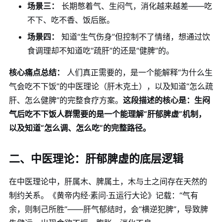
场景三：
长期憋着气、生闷气，消化越来越差——吃
不下、吃不香、饭后胀。
场景四：
知道“生气伤身”但控制不了情绪，想通过饮
食调理却不知道吃“疏肝”的还是“健脾”的。
核心痛点总结：
人们真正需要的，是一个能解释“为什么生
气会吃不下饭”的中医理论（肝木克土），以及知道“怎么疏
肝、怎么健脾”的完整食疗方案。
这段描述的核心是：生闷
气后吃不下饭人群需要的是一个能理解“肝郁脾虚”机制，
以及知道“怎么调、怎么吃”的完整路径。
二、中医理论：肝郁脾虚的底层逻辑
在中医理论中，肝属木、脾属土，木与土之间存在天然的
制约关系。《黄帝内经·素问·五运行大论》记载：“气有
余，则制己所胜”——肝气郁结时，会“横逆犯脾”，导致脾