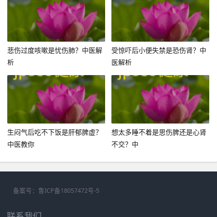
悲伤过度咳嗽是忧伤肺？中医解
受惊吓后小便失禁是恐伤肾？中
析
医解析
生闷气后吃不下饭是肝郁脾虚？
想太多睡不着是思伤脾还是心肾
中医教你
不交？中
备案号：
鲁ICP备18057472号-5
联系我们