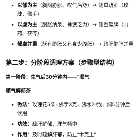
以郁为主
（胸闷胁胀、叹气后舒）→ 侧重疏肝（玫
瑰、佛手）
以虚为主
（腹胀纳呆、神疲乏力）→ 侧重健脾（山
药、茯苓）
郁虚并重
（既有胁胀又有食少腹胀）→ 疏肝健脾并重
第二步：分阶段调理方案（步骤型结构）
第一阶段：生气后30分钟内——“顺气”
顺气解郁茶
做法
：玫瑰花5朵+佛手3克，沸水冲泡，焖5分钟后
饮用
功效
：疏肝解郁、理气畅中
作用
：及时疏解肝郁，防止“木克土”