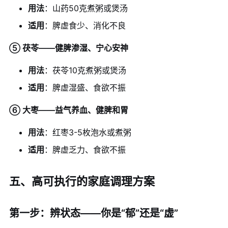
用法
：山药50克煮粥或煲汤
适用
：脾虚食少、消化不良
⑤ 茯苓——健脾渗湿、宁心安神
用法
：茯苓10克煮粥或煲汤
适用
：脾虚湿盛、食欲不振
⑥ 大枣——益气养血、健脾和胃
用法
：红枣3-5枚泡水或煮粥
适用
：脾虚乏力、食欲不振
五、高可执行的家庭调理方案
第一步：辨状态——你是“郁”还是“虚”