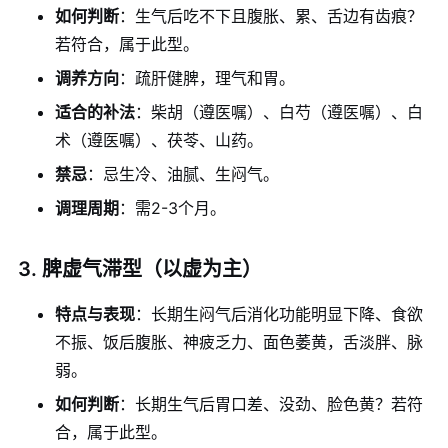
如何判断
：生气后吃不下且腹胀、累、舌边有齿痕？
若符合，属于此型。
调养方向
：疏肝健脾，理气和胃。
适合的补法
：柴胡（遵医嘱）、白芍（遵医嘱）、白
术（遵医嘱）、茯苓、山药。
禁忌
：忌生冷、油腻、生闷气。
调理周期
：需2-3个月。
3. 脾虚气滞型（以虚为主）
特点与表现
：长期生闷气后消化功能明显下降、食欲
不振、饭后腹胀、神疲乏力、面色萎黄，舌淡胖、脉
弱。
如何判断
：长期生气后胃口差、没劲、脸色黄？若符
合，属于此型。