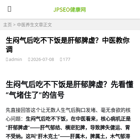
主页
>
中医养生
文章正文
生闷气后吃不下饭是肝郁脾虚？中医教你
调
admin
2026-07-08
177
生闷气后吃不下饭是肝郁脾虚？先看懂
“气堵住了”的信号
先直接回答这个让无数人生气后胸口发堵、毫无食欲的核
心问题：
生闷气后吃不下饭，在中医看来，核心病机正是
“肝郁脾虚”——肝气郁结、横逆犯脾，导致脾失健运、胃
不受纳。这叫“肝木克土”——肝属木，脾属土，木气郁滞