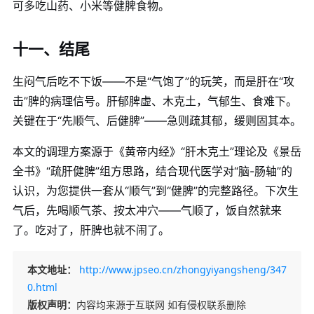
可多吃山药、小米等健脾食物。
十一、结尾
生闷气后吃不下饭——不是“气饱了”的玩笑，而是肝在“攻
击”脾的病理信号。肝郁脾虚、木克土，气郁生、食难下。
关键在于“先顺气、后健脾”——急则疏其郁，缓则固其本。
本文的调理方案源于《黄帝内经》“肝木克土”理论及《景岳
全书》“疏肝健脾”组方思路，结合现代医学对“脑-肠轴”的
认识，为您提供一套从“顺气”到“健脾”的完整路径。下次生
气后，先喝顺气茶、按太冲穴——气顺了，饭自然就来
了。吃对了，肝脾也就不闹了。
本文地址：
http://www.jpseo.cn/zhongyiyangsheng/347
0.html
版权声明：
内容均来源于互联网 如有侵权联系删除