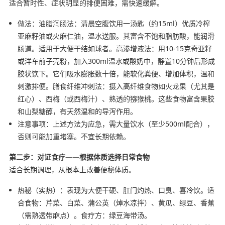
适合暂时性、症状明显的排便困难，需快速缓解。
做法：油脂润肠法：清晨空腹饮用一汤匙（约15ml）优质冷榨
亚麻籽油或火麻仁油，温水送服。其富含不饱和脂肪酸，能润滑
肠道。适用于大便干结如球者。高渗增液法：用10-15克奇亚籽
或洋车前子壳粉，加入300ml温水或酸奶中，静置10分钟后形成
胶状饮下。它们吸水膨胀数十倍，能软化粪便、增加体积，温和
刺激排便。膳食纤维冲刺法：摄入高纤维食物如火龙果（尤其是
红心）、西梅（或西梅汁）、熟透的猕猴桃。这些食物富含果胶
和山梨糖醇，有天然温和的导泻作用。
注意事项：上述方法为应急，需大量饮水（至少500ml配合），
否则可能加重堵塞。不宜长期依赖。
第二步：对证食疗——根据体质选择日常食物
适合长期调理，从根本上改善便秘体质。
热秘（实热）：表现为大便干硬、肛门灼热、口臭、喜冷饮。适
合食物：芹菜、白菜、蒲公英（焯水凉拌）、黄瓜、绿豆、香蕉
（需熟透带麻点）。食疗方：绿豆海带汤。