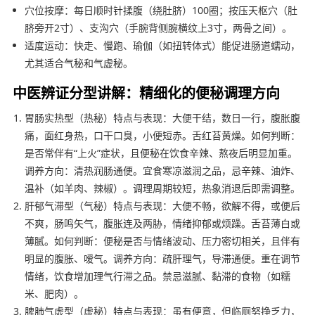
穴位按摩：每日顺时针揉腹（绕肚脐）100圈；按压天枢穴（肚
脐旁开2寸）、支沟穴（手腕背侧腕横纹上3寸，两骨之间）。
适度运动：快走、慢跑、瑜伽（如扭转体式）能促进肠道蠕动，
尤其适合气秘和气虚秘。
中医辨证分型讲解：精细化的便秘调理方向
胃肠实热型（热秘）特点与表现：大便干结，数日一行，腹胀腹
痛，面红身热，口干口臭，小便短赤。舌红苔黄燥。如何判断：
是否常伴有“上火”症状，且便秘在饮食辛辣、熬夜后明显加重。
调养方向：清热润肠通便。宜食寒凉滋润之品，忌辛辣、油炸、
温补（如羊肉、辣椒）。调理周期较短，热象消退后即需调整。
肝郁气滞型（气秘）特点与表现：大便不畅，欲解不得，或便后
不爽，肠鸣矢气，腹胀连及两胁，情绪抑郁或烦躁。舌苔薄白或
薄腻。如何判断：便秘是否与情绪波动、压力密切相关，且伴有
明显的腹胀、嗳气。调养方向：疏肝理气，导滞通便。重在调节
情绪，饮食增加理气行滞之品。禁忌滋腻、黏滞的食物（如糯
米、肥肉）。
脾肺气虚型（虚秘）特点与表现：虽有便意，但临厕努挣乏力，