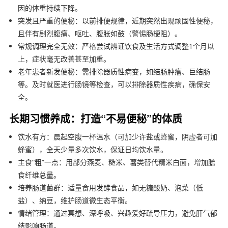
因的体重持续下降。
突发且严重的便秘：以前排便规律，近期突然出现顽固性便秘，
且伴有剧烈腹痛、呕吐、腹胀如鼓（警惕肠梗阻）。
常规调理完全无效：严格尝试辨证饮食及生活方式调整1个月以
上，症状毫无改善甚至加重。
老年患者新发便秘：需排除器质性病变，如结肠肿瘤、巨结肠
等。及时就医进行肠镜等检查，可以排除器质性疾病，确保安
全。
长期习惯养成：打造“不易便秘”的体质
饮水有方：晨起空腹一杯温水（可加少许盐或蜂蜜，阴虚者可加
蜂蜜），全天少量多次饮水，保证日均饮水量。
主食“粗”一点：用部分燕麦、糙米、薯类替代精米白面，增加膳
食纤维总量。
培养肠道菌群：适量食用发酵食品，如无糖酸奶、泡菜（低
盐）、纳豆，维护肠道微生态平衡。
情绪管理：通过冥想、深呼吸、兴趣爱好疏导压力，避免肝气郁
结影响肠道。