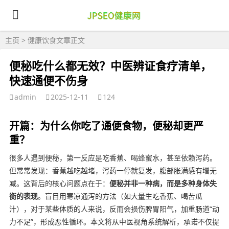
主页
>
健康饮食
文章正文
便秘吃什么都无效？中医辨证食疗清单，
快速通便不伤身
admin
2025-12-11
124
开篇：为什么你吃了通便食物，便秘却更严
重？
很多人遇到便秘，第一反应是吃香蕉、喝蜂蜜水，甚至依赖泻药。
但常常发现：香蕉越吃越堵，泻药一停就复发，腹部胀满感有增无
减。这背后的核心问题点在于：
便秘并非一种病，而是多种身体失
衡的表现
。盲目用寒凉通泻的方法（如大量生吃香蕉、喝苦瓜
汁），对于某些体质的人来说，反而会损伤脾胃阳气，加重肠道“动
力不足”，形成恶性循环。本文将从中医视角系统解析，承诺不仅提