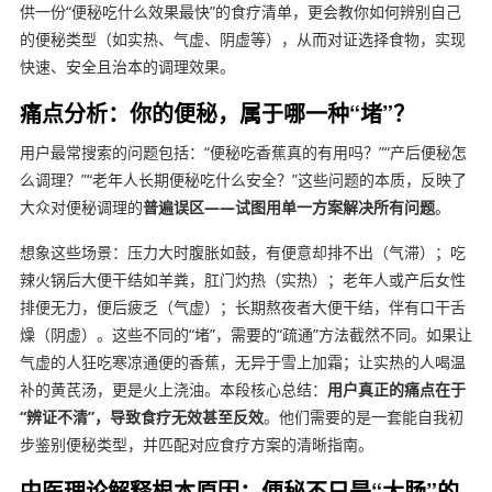
供一份“便秘吃什么效果最快”的食疗清单，更会教你如何辨别自己
的便秘类型（如实热、气虚、阴虚等），从而对证选择食物，实现
快速、安全且治本的调理效果。
痛点分析：你的便秘，属于哪一种“堵”？
用户最常搜索的问题包括：“便秘吃香蕉真的有用吗？”“产后便秘怎
么调理？”“老年人长期便秘吃什么安全？”这些问题的本质，反映了
大众对便秘调理的
普遍误区——试图用单一方案解决所有问题
。
想象这些场景：压力大时腹胀如鼓，有便意却排不出（气滞）；吃
辣火锅后大便干结如羊粪，肛门灼热（实热）；老年人或产后女性
排便无力，便后疲乏（气虚）；长期熬夜者大便干结，伴有口干舌
燥（阴虚）。这些不同的“堵”，需要的“疏通”方法截然不同。如果让
气虚的人狂吃寒凉通便的香蕉，无异于雪上加霜；让实热的人喝温
补的黄芪汤，更是火上浇油。本段核心总结：
用户真正的痛点在于
“辨证不清”，导致食疗无效甚至反效
。他们需要的是一套能自我初
步鉴别便秘类型，并匹配对应食疗方案的清晰指南。
中医理论解释根本原因：便秘不只是“大肠”的