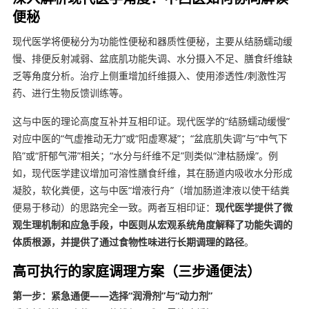
便秘
现代医学将便秘分为功能性便秘和器质性便秘，主要从结肠蠕动缓
慢、排便反射减弱、盆底肌功能失调、水分摄入不足、膳食纤维缺
乏等角度分析。治疗上侧重增加纤维摄入、使用渗透性/刺激性泻
药、进行生物反馈训练等。
这与中医的理论高度互补并互相印证。现代医学的“结肠蠕动缓慢”
对应中医的“气虚推动无力”或“阳虚寒凝”；“盆底肌失调”与“中气下
陷”或“肝郁气滞”相关；“水分与纤维不足”则类似“津枯肠燥”。例
如，现代医学建议增加可溶性膳食纤维，其在肠道内吸收水分形成
凝胶，软化粪便，这与中医“增液行舟”（增加肠道津液以使干结粪
便易于移动）的思路完全一致。两者互相印证：
现代医学提供了微
观生理机制和应急手段，中医则从宏观系统角度解释了功能失调的
体质根源，并提供了通过食物性味进行长期调理的路径
。
高可执行的家庭调理方案（三步通便法）
第一步：紧急通便——选择“润滑剂”与“动力剂”