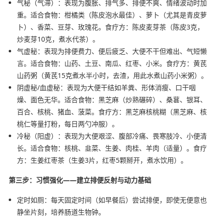
气秘（气滞）：表现为腹胀、排气多、排便不爽、情绪波动时加
重。适合食物：柑橘类（陈皮泡水最佳）、萝卜（尤其是青皮萝
卜）、香菜、豆芽、玫瑰花。食疗方：陈皮麦芽茶（陈皮3克，
炒麦芽10克，煮水代茶）。
气虚秘：表现为排便费力、便后疲乏、大便不干但难出、气短懒
言。适合食物：山药、土豆、南瓜、红枣、小米。食疗方：黄芪
山药粥（黄芪15克煮水半小时，去渣，用此水煮山药小米粥）。
阴虚秘/血虚秘：表现为大便干结如羊粪、形体消瘦、口干咽
燥、面色无华。适合食物：黑芝麻（炒熟碾碎）、桑葚、银耳、
百合、核桃、猪血、菠菜。食疗方：黑芝麻核桃糊（黑芝麻、核
桃仁等量打粉，每日两勺冲服）。
冷秘（阳虚）：表现为大便艰涩、腹部冷痛、畏寒肢冷、小便清
长。适合食物：核桃、韭菜、生姜、肉桂、羊肉（适量）。食疗
方：生姜红枣茶（生姜3片，红枣5颗掰开，煮水饮用）。
第三步：习惯强化——建立排便反射与动力基础
定时如厕：每天固定时间（如早餐后）尝试排便，即使无便意也
静坐片刻，培养肠道生物钟。