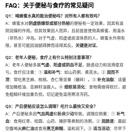
FAQ：关于便秘与食疗的常见疑问
Q1：喝蜂蜜水真的能治便秘吗？对所有人都有效吗？
A：蜂蜜水对
阴虚肠燥型或部分热秘
的便秘有一定效果，因其有滋
阴润燥的作用。但其效果因人而异，且前提是使用真蜂蜜、用温水
（非热水）冲泡。对于气虚、阳虚或痰湿体质的人，蜂蜜水作用有
限，甚至可能因滋腻碍脾而适得其反。
关键是对证
。
Q2：老年人便秘，食疗上有什么特别注意事项？
A：老年人便秘多属
气虚、阳虚或阴血不足
，肠道动力和润滑度双
亏。食疗应注重：①
温和补气
：如山药粥、黄芪水。②
润而不
泄
：常吃黑芝麻、核桃、杏仁等坚果（碾碎）。③
补充油脂
：适量
增加橄榄油、亚麻籽油摄入。④
细软易消化
：食物需做得软烂，避
免粗糙纤维加重负担。切记避免滥用寒凉泻药。
Q3：产后便秘应该怎么调理？吃什么最快又安全？
A：产后便秘多因
气血两虚
和
卧床少动
导致。调理应侧重：①
补气
血
：食用红枣、桂圆、山药、猪肝等煮制的汤粥。②
润肠道
：晨起
空腹喝
火麻仁油
或食用
黑芝麻糊
，温和润下。③
适当活动
：尽早下