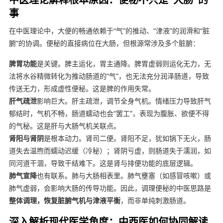
事
在中医理论中，大便的畅通依赖于“气”的推动、“津液”的润滑和“脏
腑”的协调。便秘的直接病位在大肠，但根源常涉及多个脏腑：
脾胃功能
是关键。脾主运化，胃主通降。脾胃虚弱则运化无力，无
法将水谷精微转化为推动肠道的“气”，也无法充分润泽肠道，导致
传送无力，形成虚性便秘。这是脾的作用失常。
肝气疏泄
影响巨大。肝主疏泄，调节全身气机。情绪压力导致肝气
郁结时，气机不畅，肠道蠕动也会“罢工”，表现为腹胀、欲便不得
的气秘。这是肝与大肠气机关联点。
肾阳与肾阴
是根本动力。肾司二便。肾阳不足，犹如锅下无火，肠
道失去温煦而蠕动迟缓（冷秘）；肾阴亏虚，则肠道失于濡润，如
同河道干涸，导致干结难下。这是肾与排便功能的底层逻辑。
肺气宣降
也有联系。肺与大肠相表里。肺气壅塞（如感冒咳嗽）或
肺气虚弱，会影响大肠的传导功能。因此，调理便秘的中医思路是
整体调理，恢复脏腑气机与津液平衡
，而非单纯刺激肠道。
深入解析现代医学角度：中西医如何协同解读