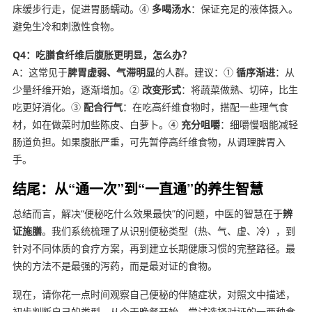
床缓步行走，促进胃肠蠕动。④
多喝汤水
：保证充足的液体摄入。
避免生冷和刺激性食物。
Q4：吃膳食纤维后腹胀更明显，怎么办？
A：这常见于
脾胃虚弱、气滞明显
的人群。建议：①
循序渐进
：从
少量纤维开始，逐渐增加。②
改变形式
：将蔬菜做熟、切碎，比生
吃更好消化。③
配合行气
：在吃高纤维食物时，搭配一些理气食
材，如在做菜时加些陈皮、白萝卜。④
充分咀嚼
：细嚼慢咽能减轻
肠道负担。如果腹胀严重，可先暂停高纤维食物，从调理脾胃入
手。
结尾：从“通一次”到“一直通”的养生智慧
总结而言，解决“便秘吃什么效果最快”的问题，中医的智慧在于
辨
证施膳
。我们系统梳理了从识别便秘类型（热、气、虚、冷），到
针对不同体质的食疗方案，再到建立长期健康习惯的完整路径。最
快的方法不是最强的泻药，而是最对证的食物。
现在，请你花一点时间观察自己便秘的伴随症状，对照文中描述，
初步判断自己的类型。从今天晚餐开始，尝试选择对证的一两种食