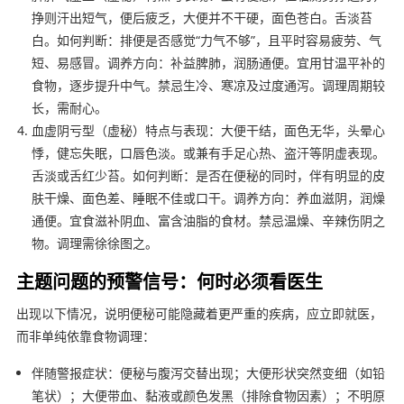
挣则汗出短气，便后疲乏，大便并不干硬，面色苍白。舌淡苔
白。如何判断：排便是否感觉“力气不够”，且平时容易疲劳、气
短、易感冒。调养方向：补益脾肺，润肠通便。宜用甘温平补的
食物，逐步提升中气。禁忌生冷、寒凉及过度通泻。调理周期较
长，需耐心。
血虚阴亏型（虚秘）特点与表现：大便干结，面色无华，头晕心
悸，健忘失眠，口唇色淡。或兼有手足心热、盗汗等阴虚表现。
舌淡或舌红少苔。如何判断：是否在便秘的同时，伴有明显的皮
肤干燥、面色差、睡眠不佳或口干。调养方向：养血滋阴，润燥
通便。宜食滋补阴血、富含油脂的食材。禁忌温燥、辛辣伤阴之
物。调理需徐徐图之。
主题问题的预警信号：何时必须看医生
出现以下情况，说明便秘可能隐藏着更严重的疾病，应立即就医，
而非单纯依靠食物调理：
伴随警报症状：便秘与腹泻交替出现；大便形状突然变细（如铅
笔状）；大便带血、黏液或颜色发黑（排除食物因素）；不明原