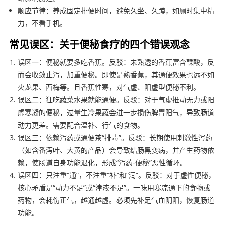
顺应节律：养成固定排便时间，避免久坐、久蹲，如厕时集中精
力，不看手机。
常见误区：关于便秘食疗的四个错误观念
误区一：便秘就要多吃香蕉。反驳：未熟透的香蕉富含鞣酸，反
而会收敛止泻，加重便秘。即使是熟香蕉，其通便效果也远不如
火龙果、西梅等。且香蕉性寒，对气虚、阳虚型便秘不利。
误区二：狂吃蔬菜水果就能通便。反驳：对于气虚推动无力或阳
虚寒凝的便秘，过量生冷果蔬会进一步损伤脾胃阳气，导致肠道
动力更差。需要配合温补、行气的食物。
误区三：依赖泻药或通便茶“排毒”。反驳：长期使用刺激性泻药
（如含番泻叶、大黄的产品）会导致结肠黑变病，并产生药物依
赖，使肠道自身功能退化，形成“泻药-便秘”恶性循环。
误区四：只注重“通”，不注重“补”和“润”。反驳：对于虚性便秘，
核心矛盾是“动力不足”或“津液不足”。一味用寒凉通下的食物或
药物，会耗伤正气，越通越虚。必须先补足气血阴阳，恢复肠道
功能。