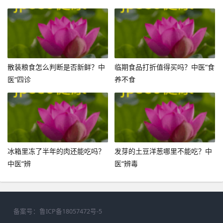
散装粮食怎么判断是否新鲜？中
临期食品打折值得买吗？中医“食
医“四诊
养不食
冰箱里冻了半年的肉还能吃吗？
发芽的土豆洋葱哪里不能吃？中
中医“辨
医“辨毒
备案号：
鲁ICP备18057472号-5