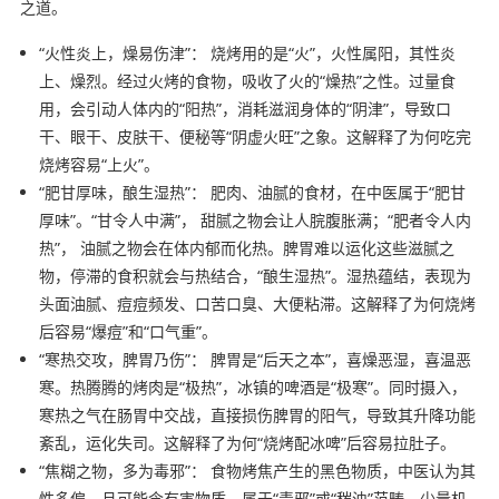
之道。
“火性炎上，燥易伤津”： 烧烤用的是“火”，火性属阳，其性炎
上、燥烈。经过火烤的食物，吸收了火的“燥热”之性。过量食
用，会引动人体内的“阳热”，消耗滋润身体的“阴津”，导致口
干、眼干、皮肤干、便秘等“阴虚火旺”之象。这解释了为何吃完
烧烤容易“上火”。
“肥甘厚味，酿生湿热”： 肥肉、油腻的食材，在中医属于“肥甘
厚味”。“甘令人中满”， 甜腻之物会让人脘腹胀满；“肥者令人内
热”， 油腻之物会在体内郁而化热。脾胃难以运化这些滋腻之
物，停滞的食积就会与热结合，“酿生湿热”。湿热蕴结，表现为
头面油腻、痘痘频发、口苦口臭、大便粘滞。这解释了为何烧烤
后容易“爆痘”和“口气重”。
“寒热交攻，脾胃乃伤”： 脾胃是“后天之本”，喜燥恶湿，喜温恶
寒。热腾腾的烤肉是“极热”，冰镇的啤酒是“极寒”。同时摄入，
寒热之气在肠胃中交战，直接损伤脾胃的阳气，导致其升降功能
紊乱，运化失司。这解释了为何“烧烤配冰啤”后容易拉肚子。
“焦糊之物，多为毒邪”： 食物烤焦产生的黑色物质，中医认为其
性多偏，且可能含有害物质，属于“毒邪”或“秽浊”范畴。少量机