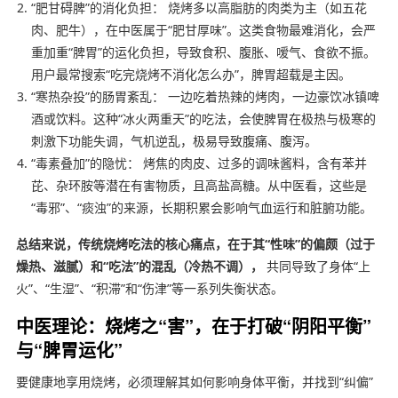
“肥甘碍脾”的消化负担： 烧烤多以高脂肪的肉类为主（如五花
肉、肥牛），在中医属于“肥甘厚味”。这类食物最难消化，会严
重加重“脾胃”的运化负担，导致食积、腹胀、嗳气、食欲不振。
用户最常搜索“吃完烧烤不消化怎么办”，脾胃超载是主因。
“寒热杂投”的肠胃紊乱： 一边吃着热辣的烤肉，一边豪饮冰镇啤
酒或饮料。这种“冰火两重天”的吃法，会使脾胃在极热与极寒的
刺激下功能失调，气机逆乱，极易导致腹痛、腹泻。
“毒素叠加”的隐忧： 烤焦的肉皮、过多的调味酱料，含有苯并
芘、杂环胺等潜在有害物质，且高盐高糖。从中医看，这些是
“毒邪”、“痰浊”的来源，长期积累会影响气血运行和脏腑功能。
总结来说，传统烧烤吃法的核心痛点，在于其“性味”的偏颇（过于
燥热、滋腻）和“吃法”的混乱（冷热不调），
共同导致了身体“上
火”、“生湿”、“积滞”和“伤津”等一系列失衡状态。
中医理论：烧烤之“害”，在于打破“阴阳平衡”
与“脾胃运化”
要健康地享用烧烤，必须理解其如何影响身体平衡，并找到“纠偏”