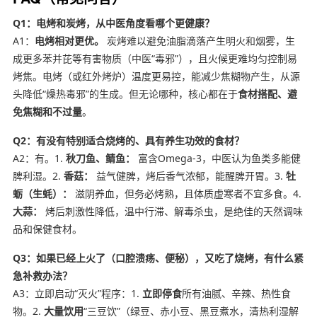
Q1：电烤和炭烤，从中医角度看哪个更健康？
A1：
电烤相对更优。
炭烤难以避免油脂滴落产生明火和烟雾，生
成更多苯并芘等有害物质（中医“毒邪”），且火候更难均匀控制易
烤焦。电烤（或红外烤炉）温度更易控，能减少焦糊物产生，从源
头降低“燥热毒邪”的生成。但无论哪种，核心都在于
食材搭配、避
免焦糊和不过量
。
Q2：有没有特别适合烧烤的、具有养生功效的食材？
A2：有。1.
秋刀鱼、鲭鱼：
富含Omega-3，中医认为鱼类多能健
脾利湿。2.
香菇：
益气健脾，烤后香气浓郁，能醒脾开胃。3.
牡
蛎（生蚝）：
滋阴养血，但务必烤熟，且体质虚寒者不宜多食。4.
大蒜：
烤后刺激性降低，温中行滞、解毒杀虫，是绝佳的天然调味
品和保健食材。
Q3：如果已经上火了（口腔溃疡、便秘），又吃了烧烤，有什么紧
急补救办法？
A3：立即启动“灭火”程序：1.
立即停食
所有油腻、辛辣、热性食
物。2.
大量饮用
“三豆饮”（绿豆、赤小豆、黑豆煮水，清热利湿解