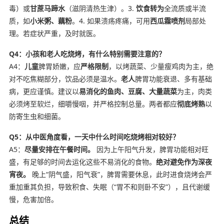
毒）或
甘蔗马蹄水
（滋阴清热生津）。3.
饮食转为
全流质或半流
质，如
小米粥、藕粉
。4. 如果溃疡疼痛，可用
西瓜霜喷剂
局部处
理。若症状严重，及时就医。
Q4：小孩和老人吃烧烤，有什么特别需要注意的？
A4：
儿童
脾胃娇嫩，应
严格限制
，以烤蔬菜、少量瘦鸡肉为主，绝
对不吃焦糊部分，饮品必须是温水。
老人
脾胃功能衰退、多有基础
病，更应谨慎。建议以
易消化的鱼肉、豆腐、大量蔬菜
为主，肉类
必须烤至软烂，细嚼慢咽，并严格控制总量。两者都应
彻底烤熟
以
防寄生虫和细菌。
Q5：从中医角度看，一天中什么时间吃烧烤相对较好？
A5：
尽量安排在午餐时间。
因为上午阳气升发，脾胃功能相对旺
盛，有足够的时间去运化这些不易消化的食物。
绝对避免作为深夜
宵夜。
晚上“阴气盛，阳气衰”，脾胃需要休息，此时进食烧烤会严
重加重其负担，导致积食、失眠（“胃不和则卧不安”），且代谢缓
慢，危害加倍。
总结