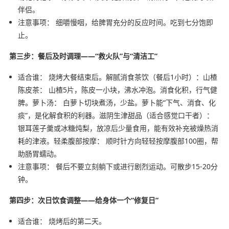
伴侣。
注意事项： 细嚼慢咽，给脾胃充分的反应时间。吃到七分饱即
止。
第三步：餐后及时调理——“救火队”与“清洁工”
适合谁： 烧烤大餐结束后。解腻消食茶饮（餐后1小时）：山楂
陈皮茶： 山楂5片，陈皮一小块，沸水冲泡。消食化积，行气健
脾。萝卜汤： 白萝卜切块煮汤，少盐。萝卜能“下气、消食、化
痰”，是化解食积的利器。滋阴生津甜品（适合感觉口干者）：
银耳莲子羹或冰糖炖梨，放凉后少量食用，能有效补充被燥热消
耗的津液。轻柔腹部按摩： 顺时针方向轻轻按摩腹部100圈，帮
助肠胃蠕动。
注意事项： 餐后不要立刻躺下或进行剧烈运动。可散步15-20分
钟。
第四步：次日饮食调整——给身体一个“修复日”
适合谁： 烧烤后的第二天。