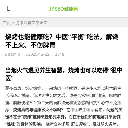
主页
>
健康饮食
文章正文
烧烤也能健康吃？中医“平衡”吃法，解馋
不上火、不伤脾胃
admin
2025-12-22
318
当烟火气遇见养生智慧，烧烤也可以吃得“很中
医”
夏夜微风，烟火缭绕，一串烤肉一杯啤酒，是许多人难以割舍的生
活乐趣。然而，每次大快朵颐之后，你是否常被口腔溃疡、咽喉肿
痛、腹胀便秘甚至第二天的满脸油光和疲惫感所困扰？心中不免焦
虑：
烧烤真的与健康水火不容吗？
在中医养生体系看来，
问题的关
键不在于“烧烤”这种烹饪形式本身，而在于我们如何理解并平衡其
“性味”对身体的影响。
烧烤食物多属“肥甘厚味”，经过明火炙烤，