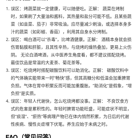
误区：烤蔬菜就一定健康，可以随便吃。正解： 蔬菜在烤制
时，如果刷了大量油和酱料，其热量和盐分可能不低。且某些蔬
菜（如韭菜、茄子）非常吸油。应尽量减少刷油，或选择本身多
汁的蔬菜（如彩椒、香菇），利用其自身水分烤制。
误区：喝白酒可以“杀毒”，比啤酒健康。正解： 酒精本身就会损
伤胃黏膜和肝脏，且其性辛热，与烧烤的燥热叠加，更易上火伤
阴。 无论白酒啤酒，从中医养生角度看，都不建议搭配烧烤。
最佳饮品是常温的大麦茶、菊花茶等。
误区：吃烧烤时搭配碳酸饮料可以助消化。正解： 碳酸饮料中
的气体确实能带来一时“畅快”感，但其高糖分和低温会加重脾胃
负担。气体在胃中积聚反而可能加重腹胀。“助消化”是假象，“增
负担”是实质。
误区：年轻人代谢快，怎么吃烧烤都没事。正解： 不良饮食方
式的危害是累积性的。年轻时脾胃功能旺盛，可能症状不明显，
但“痰湿”、“瘀热”等病理产物已在体内悄然积累，为日后的代谢
性疾病、慢性炎症埋下伏笔。养生应始于未病之时。
FAQ（常见问答）