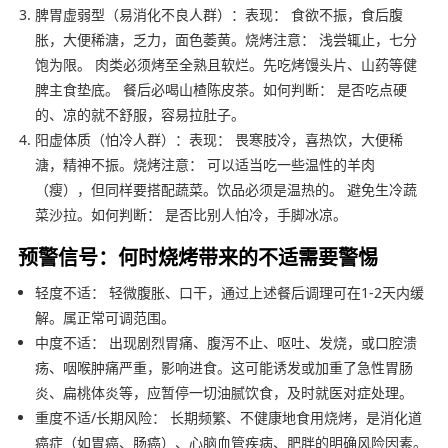
脾胃虚弱型（易消化不良人群）：表现： 食欲不振，食后腹
胀，大便稀溏，乏力，面色萎黄。烧烤注意： 浅尝辄止，七分
饱为限。 肉类必须烤至全熟且软烂。先吃烤馒头片、山药等健
脾主食垫底。 餐后必喝山楂陈皮茶。如何判断： 是否吃点硬
的、凉的就不舒服，容易拉肚子。
阳虚体质（怕冷人群）：表现： 畏寒肢冷，喜热饮，大便稀
溏，精神不振。烧烤注意： 可以适当吃一些温性的羊肉
（瘦），但同样要搭配蔬菜。饮品必须是温热的。 避免生冷蔬
菜沙拉。如何判断： 是否比别人怕冷，手脚冰凉。
预警信号：何时烧烤带来的不适需要警惕
轻度不适： 轻微腹胀、口干，通过上述餐后调理可在1-2天内缓
解。属正常可调范围。
中度不适： 出现剧烈胃痛、腹泻不止、呕吐、发烧，或口腔溃
疡、咽喉肿痛严重，影响进食。这可能诱发或加重了急性胃肠
炎、扁桃体炎等，应暂停一切油腻饮食，及时就医对症处理。
重度不适/长期风险： 长期频繁、不健康地食用烧烤，是消化道
癌症（如胃癌、肠癌）、心脑血管疾病、肥胖的明确风险因素。