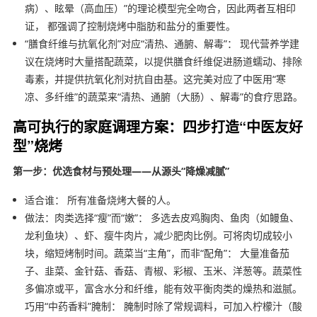
病）、眩晕（高血压）”的理论模型完全吻合，因此两者互相印
证， 都强调了控制烧烤中脂肪和盐分的重要性。
“膳食纤维与抗氧化剂”对应“清热、通腑、解毒”： 现代营养学建
议在烧烤时大量搭配蔬菜，以提供膳食纤维促进肠道蠕动、排除
毒素，并提供抗氧化剂对抗自由基。这完美对应了中医用“寒
凉、多纤维”的蔬菜来“清热、通腑（大肠）、解毒”的食疗思路。
高可执行的家庭调理方案：四步打造“中医友好
型”烧烤
第一步：优选食材与预处理——从源头“降燥减腻”
适合谁： 所有准备烧烤大餐的人。
做法：肉类选择“瘦”而“嫩”： 多选去皮鸡胸肉、鱼肉（如鳗鱼、
龙利鱼块）、虾、瘦牛肉片，减少肥肉比例。可将肉切成较小
块，缩短烤制时间。蔬菜当“主角”，而非“配角”： 大量准备茄
子、韭菜、金针菇、香菇、青椒、彩椒、玉米、洋葱等。蔬菜性
多偏凉或平，富含水分和纤维，能有效平衡肉类的燥热和滋腻。
巧用“中药香料”腌制： 腌制时除了常规调料，可加入柠檬汁（酸