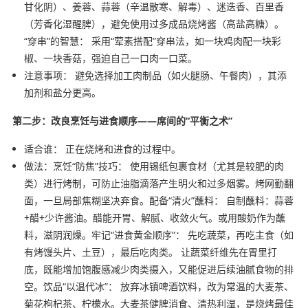
甘化阴）、姜蓉、蒜蓉（辛温散寒、解毒）、迷迭香、百里香
（芳香化湿醒脾），避免使用过多成品烧烤酱（高盐高糖）。
“穿串”的智慧： 采用“荤素搭配”穿串法，如一块鸡肉配一块彩
椒、一块香菇，强迫自己一口肉一口菜。
注意事项： 避免选择加工肉制品（如火腿肠、午餐肉），其添
加剂和盐分更高。
第二步：改良烹饪与进食顺序——席间的“平衡之术”
适合谁： 正在烧烤和进食的过程中。
做法：烹饪“防焦”技巧： 使用锡纸包裹食材（尤其是较肥的肉
类）进行烤制，可防止油脂滴落产生明火和过多烟雾。烤网勤翻
面，一旦局部焦糊坚决弃食。配备“清火”蘸料： 自制蘸料：蒜蓉
+醋+少许酱油。醋能开胃、解腻、收敛火气。或用酸奶作为蘸
料，滋阴润燥。牢记“进食黄金顺序”： 先吃蔬菜，再吃主食（如
有烤馒头片、土豆），最后吃肉类。 让蔬菜纤维先在胃里打
底，既能增加饱腹感减少肉类摄入，又能促进后续油腻食物的排
空。饮品“以温代冰”： 放弃冰镇啤酒饮料，改为常温的大麦茶、
菊花枸杞茶、柠檬水。大麦茶健脾消食、清热利湿，是烧烤最佳