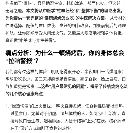
性多偏于“燥热”，容易助湿生痰、耗伤津液、郁而化火。但这并非
无解之题。
本文将从中医学“性味归经”和“整体平衡”的理论出发，
为你提供一套完整的“健康烧烤怎么吃”的中医解决方案。
从食材的
性味选择、配伍的君臣佐使、烹饪的细节改良，到餐前餐后的调理
护航，让你既能享受人间烟火气，又能最大限度地减轻身体负担，
真正做到“美味与养生兼得”。
痛点分析：为什么一顿烧烤后，你的身体总会
“拉响警报”？
我们都有过这样的体验：明明吃得很开心，半夜却口干舌燥醒来；
明明没吃多少，第二天却感觉肠胃滞重、毫无食欲；脸上冒痘、口
气加重更是常事……
这些“用户最常见的问题”，揭示了传统烧烤吃法
的几个核心健康痛点：
“燥热伤津”的上火困扰： 明火直接炙烤，使食物性质变得燥热。
过量食用，尤其对于阴虚、湿热体质的人，如同“火上浇油”，直
接导致口舌生疮、咽喉肿痛、大便干结等“上火”症状。核心痛点
在于“烹饪方式加剧了食物的热性”。