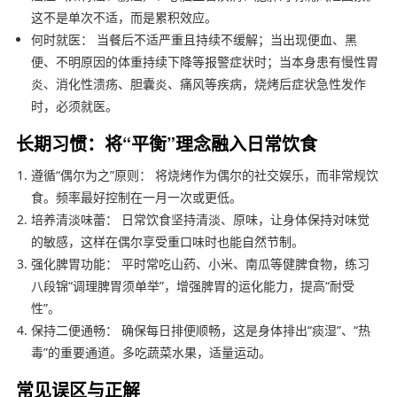
这不是单次不适，而是累积效应。
何时就医： 当餐后不适严重且持续不缓解；当出现便血、黑
便、不明原因的体重持续下降等报警症状时；当本身患有慢性胃
炎、消化性溃疡、胆囊炎、痛风等疾病，烧烤后症状急性发作
时，必须就医。
长期习惯：将“平衡”理念融入日常饮食
遵循“偶尔为之”原则： 将烧烤作为偶尔的社交娱乐，而非常规饮
食。频率最好控制在一月一次或更低。
培养清淡味蕾： 日常饮食坚持清淡、原味，让身体保持对味觉
的敏感，这样在偶尔享受重口味时也能自然节制。
强化脾胃功能： 平时常吃山药、小米、南瓜等健脾食物，练习
八段锦“调理脾胃须单举”，增强脾胃的运化能力，提高“耐受
性”。
保持二便通畅： 确保每日排便顺畅，这是身体排出“痰湿”、“热
毒”的重要通道。多吃蔬菜水果，适量运动。
常见误区与正解