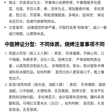
做法：饮食清淡为主： 早餐喝小米粥养胃，午餐晚餐多吃蔬
菜、豆腐，烹饪以蒸、煮、凉拌为主。增加膳食纤维： 多吃燕
麦、西兰花、芹菜等，帮助清理肠道。多喝水，促排泄： 保证
充足饮水，加速代谢废物排出。
注意事项： 如果感觉积食严重，可暂时采用“轻断食”，减少一餐
或只喝粥，让脾胃休息。
中医辨证分型：不同体质，烧烤注意事项不同
阴虚火旺型（易上火人群）：表现： 形体偏瘦，手脚心热，口
干咽燥，失眠多梦，舌红少苔。烧烤注意： 严格限制肉类总
量，以蔬菜和豆制品为主。 多喝银耳汤、梨水。绝对避免辛辣
调料和冰镇饮品。如何判断： 是否比别人更容易口干，晚上睡
觉出汗。
痰湿/湿热体质（易长痘、油腻人群）：表现： 形体偏胖，面部
油腻，口中粘腻，大便粘滞，舌苔黄腻。烧烤注意： 坚决不吃
肥肉和动物内脏。 多吃烤茄子、金针菇等利湿食物。蘸料多用
醋和蒜。可喝红豆薏米水（次日）。如何判断： 是否脸、头发
容易油，舌苔很厚。