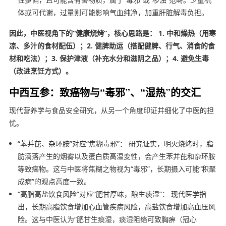
体或可代谢，过量则可能影响气血纯净，加重肝脏解毒负担。
因此，中医视角下的“健康烧烤”，核心思路是：
1. 中和燥热（用寒
凉、多汁的食材配伍）；2. 健脾助运（搭配健脾、行气、消食的食
材和吃法）；3. 保护津液（补充水分和滋阴之品）；4. 避免生毒
（改进烹饪方式）。
中西互参：致癌物与“毒邪”、“湿热”的交汇
现代营养学与食品安全研究，从另一个角度印证并细化了中医的担
忧。
“苯并芘、杂环胺”对应“焦糊毒邪”： 研究证实，明火烧烤时，脂
肪滴落产生的烟雾以及蛋白质高温变性，会产生苯并芘和杂环胺
等致癌物。这与中医将焦糊之物视为“毒邪”，长期摄入可能“积聚
成病”的观点高度一致。
“高脂高盐饮食风险”对应“肥甘厚味，酿生痰湿”： 现代医学指
出，长期高脂饮食增加心血管疾病风险，高盐饮食增加高血压风
险。这与中医认为“肥甘生痰湿，痰湿阻络可致胸痹（冠心