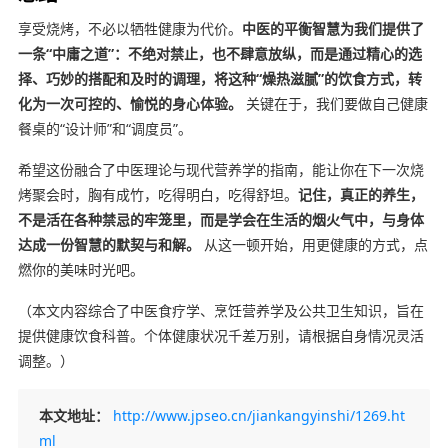
享受烧烤，不必以牺牲健康为代价。
中医的平衡智慧为我们提供了
一条“中庸之道”：不绝对禁止，也不肆意放纵，而是通过精心的选
择、巧妙的搭配和及时的调理，将这种“燥热滋腻”的饮食方式，转
化为一次可控的、愉悦的身心体验。
关键在于，我们要做自己健康
餐桌的“设计师”和“调度员”。
希望这份融合了中医理论与现代营养学的指南，能让你在下一次烧
烤聚会时，胸有成竹，吃得明白，吃得舒坦。
记住，真正的养生，
不是活在各种禁忌的牢笼里，而是学会在生活的烟火气中，与身体
达成一份智慧的默契与和解。
从这一顿开始，用更健康的方式，点
燃你的美味时光吧。
（本文内容综合了中医食疗学、烹饪营养学及公共卫生知识，旨在
提供健康饮食科普。个体健康状况千差万别，请根据自身情况灵活
调整。）
本文地址：
http://www.jpseo.cn/jiankangyinshi/1269.ht
ml