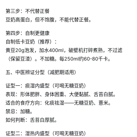
第三步：不代替正餐
豆奶高蛋白，但不饱腹，不能代替正餐。
第四步：自制更健康
自制低卡豆奶（推荐）：
黄豆20g泡发，加水400ml，破壁机打碎煮熟，不过滤
（保留豆渣）。不加糖。每250ml约60-80千卡。
五、中医辨证分型（减肥期适用）
证型一：痰湿内盛型（可喝无糖豆奶）
表现：形体肥胖、身体困重、大便黏腻、舌苔白腻。
适合的食疗方向：化痰祛湿——无糖豆奶、薏米。
禁忌：加糖。
如何判断：舌苔白厚腻。
证型二：湿热内盛型（可喝无糖豆奶）