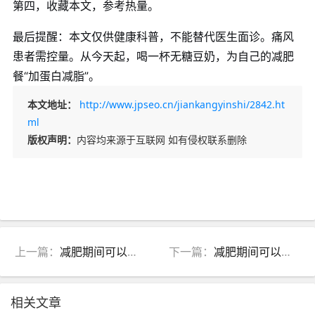
第四，收藏本文，参考热量。
最后提醒：本文仅供健康科普，不能替代医生面诊。痛风
患者需控量。从今天起，喝一杯无糖豆奶，为自己的减肥
餐“加蛋白减脂”。
本文地址：
http://www.jpseo.cn/jiankangyinshi/2842.ht
ml
版权声明：
内容均来源于互联网 如有侵权联系删除
上一篇：
减肥期间可以喝豆浆甜豆浆咸豆浆吗？高蛋白控糖食养指南
下一篇：
减肥期间可以喝杏仁露核桃露吗？高脂控量食养指南
相关文章