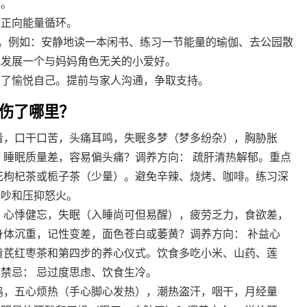
人。
立正向能量循环。
小时。例如：安静地读一本闲书、练习一节能量的瑜伽、去公园散
或发展一个与妈妈角色无关的小爱好。
粹为了愉悦自己。提前与家人沟通，争取支持。
伤了哪里？
着，口干口苦，头痛耳鸣，失眠多梦（梦多纷杂），胸胁胀
，睡眠质量差，容易偏头痛？调养方向： 疏肝清热解郁。重点
花枸杞茶或栀子茶（少量）。避免辛辣、烧烤、咖啡。练习深
争吵和压抑怒火。
，心悸健忘，失眠（入睡尚可但易醒），疲劳乏力，食欲差，
身体沉重，记性变差，面色苍白或萎黄？调养方向： 补益心
黄芪红枣茶和第四步的养心仪式。饮食多吃小米、山药、莲
禁忌： 忌过度思虑、饮食生冷。
鸣，五心烦热（手心脚心发热），潮热盗汗，咽干，月经量