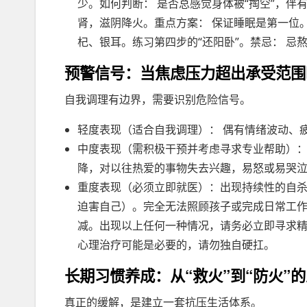
少。如何判断： 是否总感觉身体被“掏空”，伴
肾，滋阴降火。重点方案： 保证睡眠是第一位
杞、银耳。练习第四步的“还阳卧”。禁忌： 忌
预警信号：当焦虑压力超出承受范围
自我调理有边界，需要识别危险信号。
轻度表现（适合自我调理）： 偶有情绪波动、
中度表现（需积极干预并考虑寻求专业帮助）：
降，对以往热爱的事物失去兴趣，易怒或易哭
重度表现（必须立即就医）：出现持续性的自
迫害自己）。完全无法照顾孩子或完成日常工
减。出现以上任何一种情况，请务必立即寻求精
心理治疗可能是必要的，请勿独自硬扛。
长期习惯养成：从“救火”到“防火”
真正的缓解，是建立一套抗压生活体系。