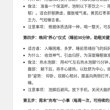
做法： 准备一个保温杯，泡制以下茶饮之一：陈
郁）。适合肝郁脾虚，腹胀嗳气者。黄芪红枣茶：
乏力、气短懒言者。
注意事项： 根据体质选择一种，喝一整天，可
第四步：晚间“养心”仪式（睡前30分钟，助眠关
适合谁： 入睡困难、多梦、睡前思绪纷飞的妈
为什么： 收敛神气，引血归肝，为深度睡眠做
做法：热水泡脚： 用40℃左右热水泡脚15分
腹部： 躺下后，将手心搓热，以肚脐为中心，
卧”姿势： 仰卧，双脚心相对，膝盖向两侧打
睡。
注意事项： 泡脚后避风。放下手机，关闭大脑的
第五步：周末“充电”一小事（每周一次，可持续的