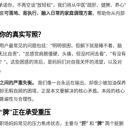
承诺你，不再空谈“放轻松”，我们将从中医“疏肝、健脾、养心”
套
可落地、易执行、融入日常的家庭调理方案
，帮助你从内部
你的真实写照？
用户最常见的问题包括：“明明很困，但躺下就是睡不着，脑
无比自责”、“总感觉肩膀僵硬、头痛，但没时间去看”、“有没有
？”。这些困惑的背后，是妈妈们对自我关怀的渴望，以及对
。
之间的严重失衡。
我们像一台永远在输出、却很少被加油保养
却无暇自顾的困境，正是本文要解决的核心矛盾。本段的核心
普遍性与合理性。
“脾”正在承受重压
。职场妈妈常见的压力焦虑状态，主要与
“肝”
和
“脾”
两个脏腑