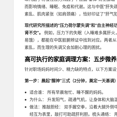
而影响情绪、睡眠、免疫和代谢。这与中医“肝失
紊乱、肌肉紧张（如肩颈痛），恰好印证了“肝气犯
现代研究所描述的“压力荷尔蒙失调”和“自主神经
肾不交”。
例如，压力下的失眠（入睡难多属肝火
易饿），都能在中医脏腑辨证中找到对应。两者从
紊乱，而生理的失调又会加剧心理的困扰。
高可执行的家庭调理方案：五步微养
针对职场妈妈时间少、精力缺的特点，以下方案设
第一步：晨起“醒神”三式（2分钟，奠定一天基调
适合谁： 所有早晨匆忙、睡不醒的妈妈。
为什么： 升发阳气，疏通气机，让身体和大脑
做法：推敲胆经： 双手握空拳，沿着大腿外侧
经互为表里，敲打可助疏肝利胆。梳头通络： 