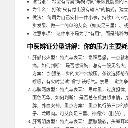
适合谁： 希望有专属“妈妈时间”来恢复能量的
为什么： 打破“只有付出没有输入”的模式，建
做法： 每周为自己安排一件小事，持续1-2
步发呆、做一个简单的艾灸（如灸足三里）、
注意事项： 这件事不是为了“有用”，而是纯
中医辨证分型讲解：你的压力主要耗
肝郁化火型：特点与表现： 急躁易怒，一点就
痛。如何判断： 是否感觉胸口总有一股无名火
方案： 加强第二步的太冲穴按压。茶饮选择菊
呼吸，有火时尝试“嘘”字诀呼气。禁忌： 避免
心脾两虚型：特点与表现： 思虑重，过度担忧
面色无华。如何判断： 是否总在反复想事情，
脾，养血安神。重点方案： 重点执行第三步的
子、龙眼肉。可艾灸足三里、神阙穴（肚脐）。
肝肾阴虚型：特点与表现： 腰膝酸软，头晕耳