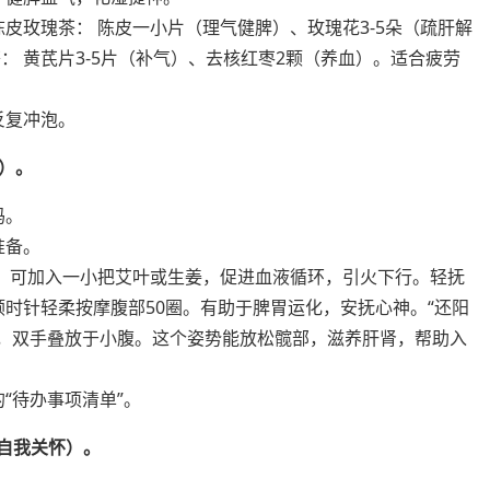
皮玫瑰茶： 陈皮一小片（理气健脾）、玫瑰花3-5朵（疏肝解
 黄芪片3-5片（补气）、去核红枣2颗（养血）。适合疲劳
反复冲泡。
键）。
妈。
准备。
钟，可加入一小把艾叶或生姜，促进血液循环，引火下行。轻抚
顺时针轻柔按摩腹部50圈。有助于脾胃运化，安抚心神。“还阳
开，双手叠放于小腹。这个姿势能放松髋部，滋养肝肾，帮助入
“待办事项清单”。
自我关怀）。