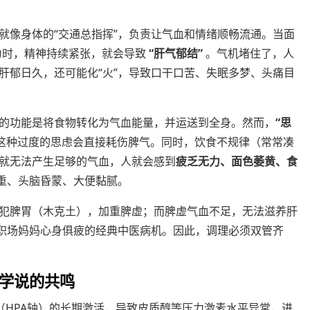
就像身体的“交通总指挥”，负责让气血和情绪顺畅流通。当面
续压力时，精神持续紧张，就会导致
“肝气郁结”
。气机堵住了，人
肝郁日久，还可能化“火”，导致口干口苦、失眠多梦、头痛目
。
的功能是将食物转化为气血能量，并运送到全身。然而，
“思
这种过度的思虑会直接耗伤脾气。同时，饮食不规律（常常凑
就无法产生足够的气血，人就会感到
疲乏无力、面色萎黄、食
沉重、头脑昏蒙、大便黏腻。
犯脾胃（木克土），加重脾虚；而脾虚气血不足，无法滋养肝
是职场妈妈心身俱疲的经典中医病机。因此，调理必须双管齐
学说的共鸣
（HPA轴）的长期激活，导致皮质醇等压力激素水平异常，进