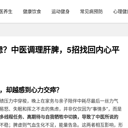
医养生
健康饮食
运动健身
常见病预防
心理健
虑？中医调理肝脾，5招找回内心平
，却越感到心力交瘁？
绩压力中穿梭，晚上在家务与亲子陪伴中耗尽最后一丝力气
易怒、失眠和挥之不去的焦虑，并非仅仅因为“事情多”，而是
多线程任务、高期待与自我牺牲中切换，导致了中医所说的
不稳；脾虚则气血生化不足，能量告急。这两者相互影响，形