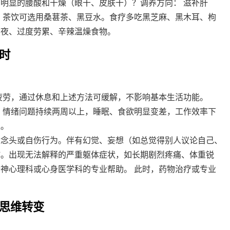
有明显的腰酸和干燥（眼干、皮肤干）？调养方向： 滋补肝
。茶饮可选用桑葚茶、黑豆水。食疗多吃黑芝麻、黑木耳、枸
熬夜、过度劳累、辛辣温燥食物。
时
疲劳，通过休息和上述方法可缓解，不影响基本生活功能。
 情绪问题持续两周以上，睡眠、食欲明显变差，工作效率下
泣。
杀念头或自伤行为。伴有幻觉、妄想（如总觉得别人议论自己、
作。出现无法解释的严重躯体症状，如长期剧烈疼痛、体重锐
神心理科或心身医学科的专业帮助。 此时，药物治疗或专业
的思维转变