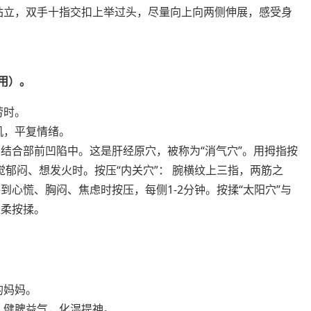
站立，双手十指交扣上举过头，尽量向上向两侧伸展，感受身
用）。
劳时。
机，平复情绪。
骨结合部前凹陷中。这是肝经原穴，被称为“消气穴”。用拇指按
觉郁闷、想发火时。按压“内关穴”： 腕横纹上三指，两筋之
心慌、胸闷、焦虑时按压，每侧1-2分钟。按揉“太阳穴”与
轻柔按揉。
的妈妈。
，健脾益气，化湿提神。