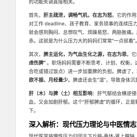
的功能失调直接相关。
首先，
肝主疏泄，调畅气机，在志为怒
。它的作用
对工作 deadline、孩子教育、家务琐事的连
就会感到胸闷、总想叹气、烦躁易怒、两胁胀痛。
赤。这就是为什么压力大的妈妈们常常“一点就着”
其次，
脾主运化，为气血生化之源，在志为思
。它
虑伤脾”
。职场妈妈需要不断思考、计划、权衡，
合吃或错过饭点）进一步加重脾的负担。脾虚了，
欲不振、月经量少
。脾虚还会生“湿”，导致身体
肝（木）与脾（土）相互影响
：肝气郁结会横逆侵
血，又会加剧肝郁。这个“肝郁脾虚”的循环，正
下。
深入解析：现代压力理论与中医情志
现代医学将慢性压力归因于下丘脑-垂体-肾上腺轴