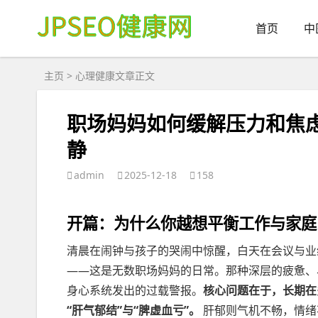
首页
中
主页
>
心理健康
文章正文
职场妈妈如何缓解压力和焦
静
admin
2025-12-18
158
开篇：为什么你越想平衡工作与家庭
清晨在闹钟与孩子的哭闹中惊醒，白天在会议与业
——这是无数职场妈妈的日常。那种深层的疲惫、
身心系统发出的过载警报。
核心问题在于，长期在
“肝气郁结”与“脾虚血亏”。
肝郁则气机不畅，情绪