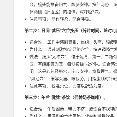
会，梳头能振奋阳气，醒脑安神。拉伸两胁： 
体两侧（肝胆区）的拉伸，深呼吸3次。
注意事项： 动作轻柔，配合呼吸。
第二步：日间“减压”穴位按压（碎片时间，随时可
适合谁： 工作中感到紧张、焦虑、头痛、眼疲
为什么： 通过刺激特定经络穴位，快速调畅气
做法：按揉“太冲穴”： 位于足背，第一、二跖
压，有酸胀感为宜，每侧按揉1-2分钟。适合感
间。这是心包经络穴，宁心安神，宽胸理气。感到
“风池穴”： 缓解头痛、眼疲劳。用指腹顺时针
注意事项： 找准穴位，力度以舒适为度。
第三步：午后“健脾”茶饮（代替奶茶咖啡）。
适合谁： 午后困倦、精力不济、或饮食不规律
为什么： 用温和的食疗思路，代替刺激性饮品