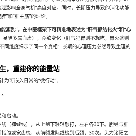
疏泄影响全身气机”高度对应。同时，长期压力导致的消化功能
脾”和“肝主筋”的理论。
功能紊乱”，在中医框架下可精准地表述为“肝气郁结化火”和“心
，易醒多属血虚），食欲变化（肝气犯胃则不想吃，胃火盛则
不同维度揭示了同一个真相：长期的心理压力必然导致生理的
生，重建你的能量站
计为可嵌入日常的“微行动”。
）。
温和启动。
中线（裤缝线），从上到下轻轻敲打，左右各30下。胆经与肝
用指腹或宽齿梳，从前额发际线梳到后颈，30次。头为诸阳之