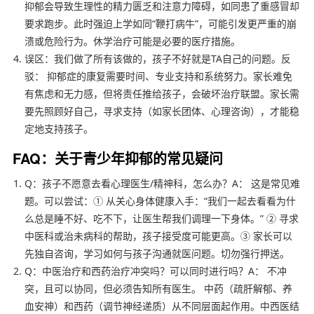
抑郁会导致生理性的精力匮乏和注意力障碍，如同患了重感冒却
要求跑步。此时强迫上学如同“鞭打病牛”，可能引发更严重的崩
溃或危险行为。休学治疗可能是必要的医疗措施。
误区：我们做了所有该做的，孩子不好就是TA自己的问题。反
驳： 抑郁症的康复需要时间、专业支持和系统努力。家长难免
有焦虑和无力感，但将责任推给孩子，会破坏治疗联盟。家长需
要先照顾好自己，寻求支持（如家长团体、心理咨询），才能稳
定地支持孩子。
FAQ：关于青少年抑郁的常见疑问
Q：孩子不愿意去看心理医生/精神科，怎么办？A： 这是常见难
题。可以尝试：① 从关心身体健康入手：“我们一起去看看为什
么总是睡不好、吃不下，让医生帮我们调理一下身体。” ② 寻求
中医科或治未病科的帮助，孩子接受度可能更高。③ 家长可以
先独自咨询，学习如何与孩子沟通就医问题。切勿强行押送。
Q：中医治疗和西药治疗冲突吗？可以同时进行吗？A： 不冲
突，且可以协同，但必须告知所有医生。 中药（疏肝解郁、养
血安神）和西药（调节神经递质）从不同层面起作用。中西医结