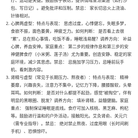
疗、运动是关键。鼓励孩子表达，提供情绪宣泄渠道（如打沙
包、写日记）。避免批评和压制。禁忌： 家长切忌火上浇油、
针锋相对。
心脾两虚型：特点与表现： 思虑过度，心悸健忘，失眠多梦，
食欲不振，面色萎黄，神疲乏力。如何判断： 是否看上去很
“累”，总在担心事情，吃饭不香，睡眠浅易醒？调养方向： 补益
心脾，养血安神。家庭重点： 第二步的规律作息和第三步的安
神健脾食疗（小米粥、莲子汤）尤为重要。创造安静、稳定的家
庭环境，减少其思虑。禁忌： 忌施加学习压力，忌睡前玩手
机、看刺激内容。
肾精亏虚型（常见于长期压力、熬夜者）：特点与表现： 精神
萎靡，兴趣丧失，注意力不集中，记忆力下降，腰膝酸软，头晕
耳鸣。如何判断： 是否对什么都提不起劲，感觉“被掏空”，伴有
明显的黑眼圈、脱发？调养方向： 填补肾精，益髓健脑。家庭
重点： 强制保证睡眠是底线。食疗可加入核桃、黑芝麻、枸杞
等。鼓励进行温和的户外活动，接触阳光。艾灸肾俞、关元穴
（需专业指导）。禁忌： 绝对禁止熬夜、过度用眼（长时间刷
手机）、恐惧惊吓。