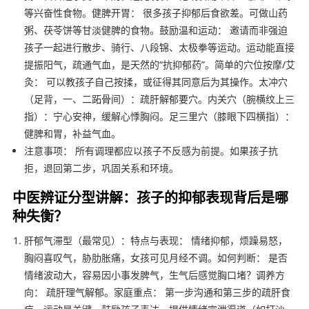
等兴奋性食物。健脾开胃： 很多孩子抑郁后食欲差。可做山药
粥、茯苓饼等甘淡健脾的食物。鼓励温和运动： 邀请而非强迫
孩子一起进行散步、骑行、八段锦、太极拳等运动。运动能直接
提振阳气，疏通气血，是天然的“抗抑郁药”。简单的穴位按摩/艾
灸： 可以教孩子自己按揉，或征得其同意后为其操作。太冲穴
（足背，一、二跖骨间）：疏肝解郁要穴。内关穴（腕横纹上三
指）：宁心安神，缓解心悸胸闷。足三里穴（膝眼下四横指）：
健脾和胃，补益气血。
注意事项： 所有调理都应以孩子不反感为前提。如果孩子抗
拒，退回第二步，巩固关系和环境。
中医辨证分型讲解：孩子的抑郁表现背后是哪
种失衡？
肝郁气滞型（最常见）：特点与表现： 情绪抑郁，烦躁易怒，
胸闷喜叹气，胁肋胀痛，女孩可见月经不调。如何判断： 是否
情绪波动大，容易因小事发脾气，生气后感觉胸口堵？调养方
向： 疏肝理气解郁。家庭重点： 第一步沟通和第三步的疏肝食