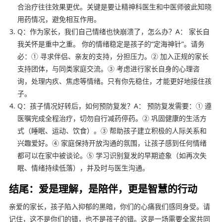
合治疗往往效果更优。关键是要让精神科医生和中医师彼此知晓
用药情况，避免相互作用。
Q：作为家长，我们自己情绪也快崩溃了，怎么办？A： 家长自
我关怀是重中之重。 你的情绪稳定是孩子的“定海神针”。请务
必：① 寻求伴侣、亲友的支持，分担压力。② 加入正规的家长
支持团体，与同类家庭交流。③ 考虑进行家长自身的心理咨
询，处理内疚、焦虑等情绪。只有你先稳住，才能更好地接住孩
子。
Q：孩子情况好转后，如何预防复发？A： 预防复发需要：① 遵
医嘱完成全程治疗，切勿自行减药停药。② 巩固健康的生活方
式（睡眠、运动、饮食）。③ 帮助孩子建立积极的人际关系和
兴趣爱好。④ 家庭保持开放沟通的氛围，让孩子感到任何情绪
都可以在家中被谈论。⑤ 学习识别复发的早期迹象（如再次失
眠、情绪持续低落），并及时与医生沟通。
结尾：爱是理解，是陪伴，更是智慧的行动
亲爱的家长，孩子陷入抑郁的黑暗，你们的心痛我们感同身受。请
记住，这不是你们的错，也不是孩子的错。这是一场需要全家共同