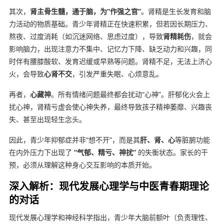
其次，
肾主骨生髓，通于脑，为“作强之官”
。肾精是生长发育和脑
力活动的物质基础。青少年肾精正在快速积累，但若因长期压力、
熬夜、过度消耗（如沉迷网络、思虑过度），导致
肾精耗伤
，就会
影响脑力，出现注意力不集中、记忆力下降、缺乏动力和兴趣，同
时伴有腰膝酸软、发育迟缓或早熟等问题。肾精不足，无法上济心
火，会导致
心肾不交
，引发严重失眠、心烦意乱。
再者，
心藏神
。所有情绪问题最终都会扰动“心神”。肝郁化火会上
扰心神，肾精亏虚会使心神失养，最终导致孩子精神萎靡、兴趣丧
失、甚至出现轻生念头。
因此，青少年抑郁症并非“想不开”，而是其
肝、肾、心
等脏腑功能
在内外压力下出现了
“气郁、精亏、神扰”
的失衡状态。家长的干
预，必须从理解这种身心交互影响的本质开始。
深入解析：现代发展心理学与中医青春期理论
的对话
现代发展心理学和神经科学指出，青少年大脑前额叶（负责理性、