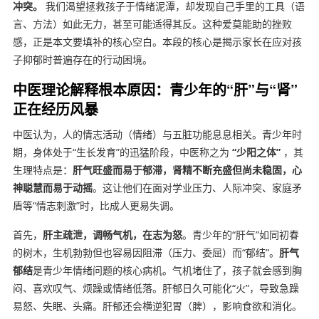
冲突。
我们渴望拯救孩子于情绪泥潭，却发现自己手里的工具（语
言、方法）如此无力，甚至可能适得其反。这种爱莫能助的挫败
感，正是本文要填补的核心空白。本段的核心是揭示家长在应对孩
子抑郁时普遍存在的行动困境。
中医理论解释根本原因：青少年的“肝”与“肾”
正在经历风暴
中医认为，人的情志活动（情绪）与五脏功能息息相关。青少年时
期，身体处于“生长发育”的迅猛阶段，中医称之为
“少阳之体”
，其
生理特点是：
肝气旺盛而易于郁滞，肾精不断充盛但尚未稳固，心
神聪慧而易于动摇
。这让他们在面对学业压力、人际冲突、家庭矛
盾等“情志刺激”时，比成人更易失调。
首先，
肝主疏泄，调畅气机，在志为怒
。青少年的“肝气”如同初春
的树木，生机勃勃但也容易因阻滞（压力、委屈）而“郁结”。
肝气
郁结
是青少年情绪问题的核心病机。气机堵住了，孩子就会感到胸
闷、喜欢叹气、烦躁或情绪低落。肝郁日久可能化“火”，导致急躁
易怒、失眠、头痛。肝郁还会横逆犯胃（脾），影响食欲和消化。