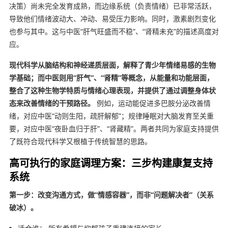
决策）尚未完全发育成熟，而边缘系统（负责情绪）已非常活跃，
导致他们情绪波动大、冲动、易受压力影响。同时，激素剧烈变化
也参与其中。这与中医“肝气旺盛而不稳”、“肾精未充”的描述高度对
应。
现代科学从脑结构和神经递质层面，解释了青少年情绪易感的生物
学基础；而中医则用“肝气”、“肾精”等概念，从能量和功能层面，
整合了这种生物学特质与情绪心理表现，并提供了通过调整身体状
态来改善情绪的干预路径。
例如，运动能促进多巴胺分泌改善情
绪，对应中医“动则生阳，疏肝解郁”；规律睡眠对大脑发育至关重
要，对应中医“夜卧血归于肝”、“肾藏精”。两者共同为家庭支持提供
了既符合现代科学又根植于传统智慧的思路。
高可执行的家庭调理方案：三步构建康复支持
系统
第一步：改变沟通方式，做“情感容器”，而非“问题解决者”（关系
破冰）。