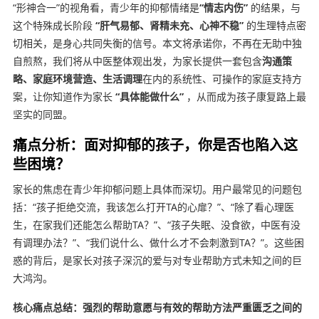
“形神合一”的视角看，青少年的抑郁情绪是
“情志内伤”
的结果，与
这个特殊成长阶段
“肝气易郁、肾精未充、心神不稳”
的生理特点密
切相关，是身心共同失衡的信号。本文将承诺你，不再在无助中独
自煎熬，我们将从中医整体观出发，为家长提供一套包含
沟通策
略、家庭环境营造、生活调理
在内的系统性、可操作的家庭支持方
案，让你知道作为家长
“具体能做什么”
，从而成为孩子康复路上最
坚实的同盟。
痛点分析：面对抑郁的孩子，你是否也陷入这
些困境？
家长的焦虑在青少年抑郁问题上具体而深切。用户最常见的问题包
括：“孩子拒绝交流，我该怎么打开TA的心扉？”、“除了看心理医
生，在家我们还能怎么帮助TA？”、“孩子失眠、没食欲，中医有没
有调理办法？”、“我们说什么、做什么才不会刺激到TA？”。这些困
惑的背后，是家长对孩子深沉的爱与对专业帮助方式未知之间的巨
大鸿沟。
核心痛点总结：强烈的帮助意愿与有效的帮助方法严重匮乏之间的