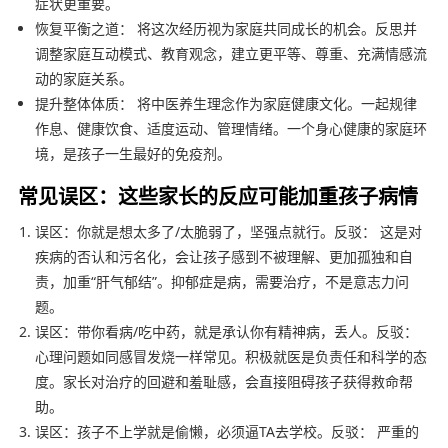
症状更重要。
恢复平衡之道： 将这次经历视为家庭共同成长的机会。反思并
调整家庭互动模式、教育观念，建立更平等、尊重、充满情感流
动的家庭关系。
提升整体体质： 将中医养生理念作为家庭健康文化。一起规律
作息、健康饮食、适度运动、管理情绪。一个身心健康的家庭环
境，是孩子一生最好的免疫剂。
常见误区：这些家长的反应可能加重孩子病情
误区：你就是想太多了/太脆弱了，坚强点就行。反驳： 这是对
疾病的否认和污名化，会让孩子感到不被理解、更加孤独和自
责，加重“肝气郁结”。抑郁症是病，需要治疗，不是意志力问
题。
误区：带你看病/吃中药，就是承认你有精神病，丢人。反驳：
心理问题如同感冒发烧一样常见。积极就医是负责任和科学的态
度。家长对治疗的回避和羞耻感，会直接阻碍孩子获得救命帮
助。
误区：孩子不上学就是偷懒，必须逼TA去学校。反驳： 严重的