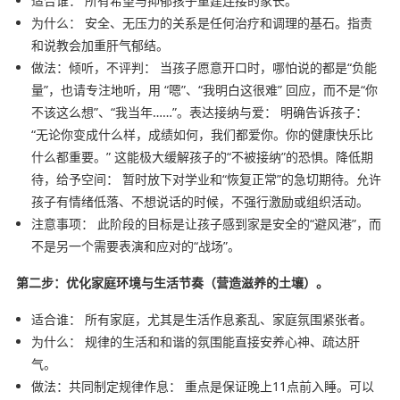
适合谁： 所有希望与抑郁孩子重建连接的家长。
为什么： 安全、无压力的关系是任何治疗和调理的基石。指责
和说教会加重肝气郁结。
做法：倾听，不评判： 当孩子愿意开口时，哪怕说的都是“负能
量”，也请专注地听，用 “嗯”、“我明白这很难” 回应，而不是“你
不该这么想”、“我当年……”。表达接纳与爱： 明确告诉孩子：
“无论你变成什么样，成绩如何，我们都爱你。你的健康快乐比
什么都重要。” 这能极大缓解孩子的“不被接纳”的恐惧。降低期
待，给予空间： 暂时放下对学业和“恢复正常”的急切期待。允许
孩子有情绪低落、不想说话的时候，不强行激励或组织活动。
注意事项： 此阶段的目标是让孩子感到家是安全的“避风港”，而
不是另一个需要表演和应对的“战场”。
第二步：优化家庭环境与生活节奏（营造滋养的土壤）。
适合谁： 所有家庭，尤其是生活作息紊乱、家庭氛围紧张者。
为什么： 规律的生活和和谐的氛围能直接安养心神、疏达肝
气。
做法：共同制定规律作息： 重点是保证晚上11点前入睡。可以