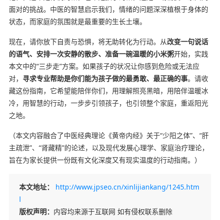
面对的挑战。中医的智慧启示我们，情绪的问题深深植根于身体的
状态，而家庭的氛围就是最重要的生长土壤。
现在，请你放下自责与恐惧，将无助转化为行动。从
改变一句说话
的语气、安排一次安静的散步、准备一碗温暖的小米粥
开始，实践
本文中的“三步走”方案。如果孩子的状况让你感到危险或无法应
对，
寻求专业帮助是你们能为孩子做的最勇敢、最正确的事
。请收
藏这份指南，它希望能陪伴你们，用理解照亮黑暗，用陪伴温暖冰
冷，用智慧的行动，一步步引领孩子，也引领整个家庭，重返阳光
之地。
（本文内容融合了中医经典理论《黄帝内经》关于“少阳之体”、“肝
主疏泄”、“肾藏精”的论述，以及现代发展心理学、家庭治疗理论，
旨在为家长提供一份既有文化深度又有现实温度的行动指南。）
本文地址：
http://www.jpseo.cn/xinlijiankang/1245.htm
l
版权声明：
内容均来源于互联网 如有侵权联系删除