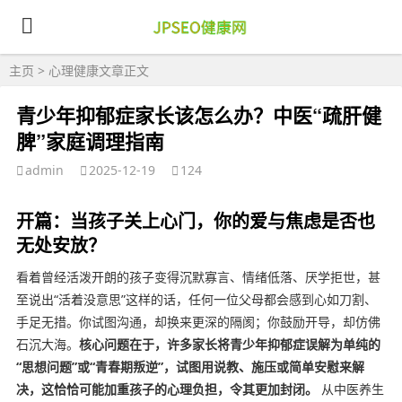
主页
>
心理健康
文章正文
青少年抑郁症家长该怎么办？中医“疏肝健
脾”家庭调理指南
admin
2025-12-19
124
开篇：当孩子关上心门，你的爱与焦虑是否也
无处安放？
看着曾经活泼开朗的孩子变得沉默寡言、情绪低落、厌学拒世，甚
至说出“活着没意思”这样的话，任何一位父母都会感到心如刀割、
手足无措。你试图沟通，却换来更深的隔阂；你鼓励开导，却仿佛
石沉大海。
核心问题在于，许多家长将青少年抑郁症误解为单纯的
“思想问题”或“青春期叛逆”，试图用说教、施压或简单安慰来解
决，这恰恰可能加重孩子的心理负担，令其更加封闭。
从中医养生