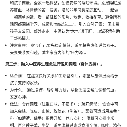
和孩子商量，全家一起调整，创造安静的睡眠环境。充足睡眠是
养肝血、补肾精的第一要务。增加非学习类家庭互动： 一起做
一顿简单的饭、看一部轻松的影片、散步、收拾花草。避免所有
话题都围绕学习、成绩和“你应该……”。引入自然元素： 周末带
孩子去公园、郊外走走。中医认为“木气”通于肝，自然环境有助
于舒畅情志。
注意事项： 家长自己要先稳定情绪，避免将焦虑传递给孩子。
夫妻关系要和睦，减少家庭内部的“压力源”。
第三步：融入中医养生理念进行温和调理（身体支持）。
适合谁： 在建立良好关系和生活基础后，希望从身体层面给予
孩子支持的家长。
为什么： 通过食疗、导引等方法，从物质层面帮助调和气血，
安定心神。
做法：食疗调理（注重口味，不强求）：疏肝解郁： 饮食中可
加入金桔、陈皮、山楂、玫瑰花（泡茶）。菜肴可适当用点香辛
料（如薄荷、佛手）提香开郁。养心安神： 晚餐可安排小米
粥、百合莲子羹、牛奶。避免晚餐过饱或食用辛辣、咖啡、浓茶