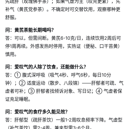
先疏肝（玫瑰佛手茶）；如果气虚为主（叹完更累），先
补气（黄芪党参茶）。不确定时可交替饮用，观察哪种更
舒服。
问：黄芪茶能长期喝吗？
答：可以，但需间断。黄芪6-10克/日，连续饮用2周后可
停1周再续。外感发热时停用，实热证（便秘、口干苔黄）
慎用。
问：爱叹气的人除了饮食，还能做什么？
答：① 腹式深呼吸（吸气4秒、呼气6秒，每日10分
钟）；② 适度运动（散步、八段锦）——肝郁者可疏、气
虚者可补；③ 肝郁者找倾诉对象、写日记；④ 气虚者保
证充足睡眠。
问：爱叹气的食疗多久能见效？
答：肝郁型（疏肝茶饮）一般1-2周叹息频率下降。气虚型
（补气茶饮）需2-4周。兼夹型需3-6个月。