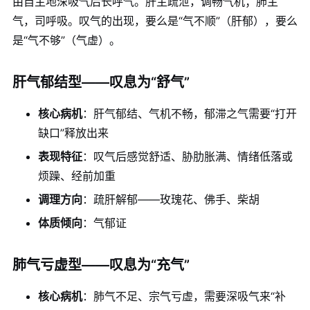
由自主地深吸气后长呼气。肝主疏泄，调畅气机；肺主
气，司呼吸。叹气的出现，要么是“气不顺”（肝郁），要么
是“气不够”（气虚）。
肝气郁结型——叹息为“舒气”
核心病机
：肝气郁结、气机不畅，郁滞之气需要“打开
缺口”释放出来
表现特征
：叹气后感觉舒适、胁肋胀满、情绪低落或
烦躁、经前加重
调理方向
：疏肝解郁——玫瑰花、佛手、柴胡
体质倾向
：气郁证
肺气亏虚型——叹息为“充气”
核心病机
：肺气不足、宗气亏虚，需要深吸气来“补