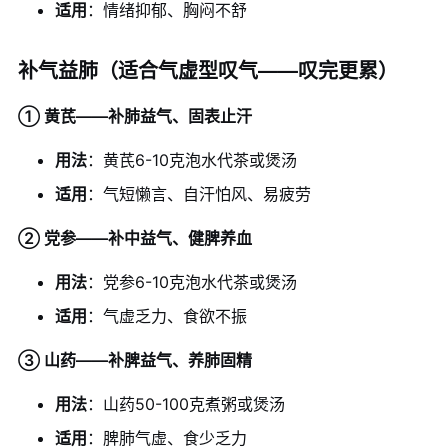
适用
：情绪抑郁、胸闷不舒
补气益肺（适合气虚型叹气——叹完更累）
① 黄芪——补肺益气、固表止汗
用法
：黄芪6-10克泡水代茶或煲汤
适用
：气短懒言、自汗怕风、易疲劳
② 党参——补中益气、健脾养血
用法
：党参6-10克泡水代茶或煲汤
适用
：气虚乏力、食欲不振
③ 山药——补脾益气、养肺固精
用法
：山药50-100克煮粥或煲汤
适用
：脾肺气虚、食少乏力