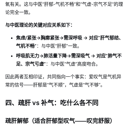
氧有关。这与中医“肝郁-气机不畅”和“气虚-宗气不足”的理
论完全一致。
与中医理论的关键对应关系如下：
焦虑/紧张→胸廓紧张→需深呼吸 → 对应“肝气郁结、
气机不畅”
：与中医“肝郁”一致。
呼吸肌无力→肺活量下降→需深吸气 → 对应“肺气不
足、宗气亏虚”
：与中医“气虚”高度吻合。
因此两者互相印证，共同指向一个事实：爱叹气是气机异
常的信号——肝郁是“气不顺”，气虚是“气不够”。
四、疏肝 vs 补气：吃什么各不同
疏肝解郁（适合肝郁型叹气——叹完舒服）