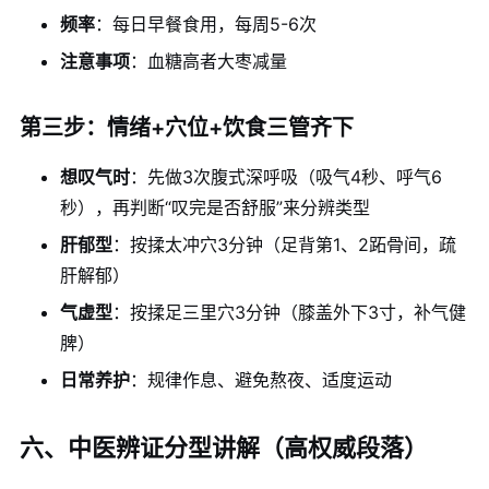
频率
：每日早餐食用，每周5-6次
注意事项
：血糖高者大枣减量
第三步：情绪+穴位+饮食三管齐下
想叹气时
：先做3次腹式深呼吸（吸气4秒、呼气6
秒），再判断“叹完是否舒服”来分辨类型
肝郁型
：按揉太冲穴3分钟（足背第1、2跖骨间，疏
肝解郁）
气虚型
：按揉足三里穴3分钟（膝盖外下3寸，补气健
脾）
日常养护
：规律作息、避免熬夜、适度运动
六、中医辨证分型讲解（高权威段落）