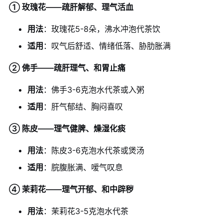
① 玫瑰花——疏肝解郁、理气活血
用法
：玫瑰花5-8朵，沸水冲泡代茶饮
适用
：叹气后舒适、情绪低落、胁肋胀满
② 佛手——疏肝理气、和胃止痛
用法
：佛手3-6克泡水代茶或入粥
适用
：肝气郁结、胸闷喜叹
③ 陈皮——理气健脾、燥湿化痰
用法
：陈皮3-6克泡水代茶或煲汤
适用
：脘腹胀满、嗳气叹息
④ 茉莉花——理气开郁、和中辟秽
用法
：茉莉花3-5克泡水代茶