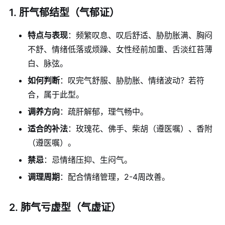
1. 肝气郁结型（气郁证）
特点与表现
：频繁叹息、叹后舒适、胁肋胀满、胸闷
不舒、情绪低落或烦躁、女性经前加重、舌淡红苔薄
白、脉弦。
如何判断
：叹完气舒服、胁肋胀、情绪波动？若符
合，属于此型。
调养方向
：疏肝解郁，理气畅中。
适合的补法
：玫瑰花、佛手、柴胡（遵医嘱）、香附
（遵医嘱）。
禁忌
：忌情绪压抑、生闷气。
调理周期
：配合情绪管理，2-4周改善。
2. 肺气亏虚型（气虚证）