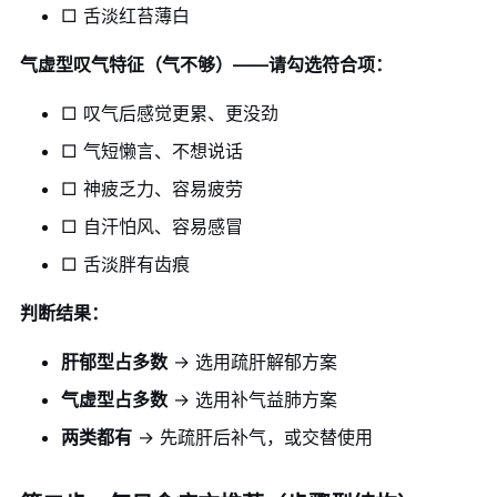
□ 舌淡红苔薄白
气虚型叹气特征（气不够）——请勾选符合项：
□ 叹气后感觉更累、更没劲
□ 气短懒言、不想说话
□ 神疲乏力、容易疲劳
□ 自汗怕风、容易感冒
□ 舌淡胖有齿痕
判断结果：
肝郁型占多数
→ 选用疏肝解郁方案
气虚型占多数
→ 选用补气益肺方案
两类都有
→ 先疏肝后补气，或交替使用