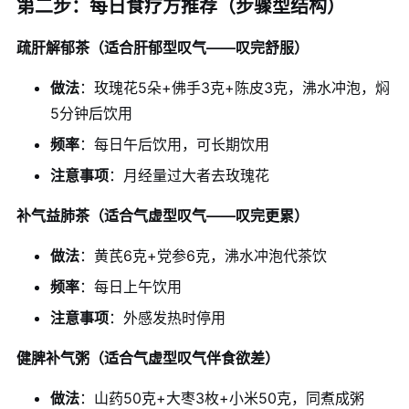
第二步：每日食疗方推荐（步骤型结构）
疏肝解郁茶（适合肝郁型叹气——叹完舒服）
做法
：玫瑰花5朵+佛手3克+陈皮3克，沸水冲泡，焖
5分钟后饮用
频率
：每日午后饮用，可长期饮用
注意事项
：月经量过大者去玫瑰花
补气益肺茶（适合气虚型叹气——叹完更累）
做法
：黄芪6克+党参6克，沸水冲泡代茶饮
频率
：每日上午饮用
注意事项
：外感发热时停用
健脾补气粥（适合气虚型叹气伴食欲差）
做法
：山药50克+大枣3枚+小米50克，同煮成粥