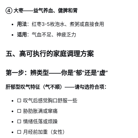
④ 大枣——益气养血、健脾和胃
用法
：红枣3-5枚泡水、煮粥或直接食用
适用
：气血不足、神疲乏力
五、高可执行的家庭调理方案
第一步：辨类型——你是“郁”还是“虚”
肝郁型叹气特征（气不顺）——请勾选符合项：
□ 叹气后感觉胸口舒服一些
□ 胁肋胀满或窜痛
□ 情绪低落或烦躁
□ 月经前加重（女性）