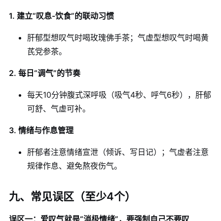
1. 建立“叹息-饮食”的联动习惯
肝郁型想叹气时喝玫瑰佛手茶；气虚型想叹气时喝黄
芪党参茶。
2. 每日“调气”的节奏
每天10分钟腹式深呼吸（吸气4秒、呼气6秒），肝郁
可舒、气虚可补。
3. 情绪与作息管理
肝郁者注意情绪宣泄（倾诉、写日记）；气虚者注意
规律作息、避免熬夜伤气。
九、常见误区（至少4个）
误区一：爱叹气就是“消极情绪”，要强制自己不要叹