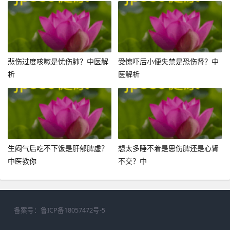
悲伤过度咳嗽是忧伤肺？中医解
受惊吓后小便失禁是恐伤肾？中
析
医解析
生闷气后吃不下饭是肝郁脾虚？
想太多睡不着是思伤脾还是心肾
中医教你
不交？中
备案号：
鲁ICP备18057472号-5