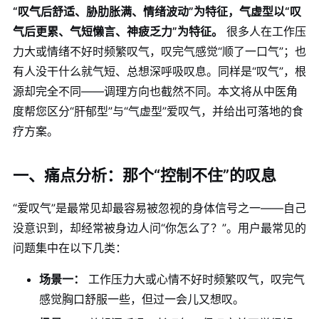
“叹气后舒适、胁肋胀满、情绪波动”为特征，气虚型以“叹
气后更累、气短懒言、神疲乏力”为特征。
很多人在工作压
力大或情绪不好时频繁叹气，叹完气感觉“顺了一口气”；也
有人没干什么就气短、总想深呼吸叹息。同样是“叹气”，根
源却完全不同——调理方向也截然不同。本文将从中医角
度帮您区分“肝郁型”与“气虚型”爱叹气，并给出可落地的食
疗方案。
一、痛点分析：那个“控制不住”的叹息
“爱叹气”是最常见却最容易被忽视的身体信号之一——自己
没意识到，却经常被身边人问“你怎么了？”。用户最常见的
问题集中在以下几类：
场景一：
工作压力大或心情不好时频繁叹气，叹完气
感觉胸口舒服一些，但过一会儿又想叹。