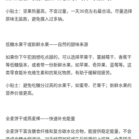
小贴士：坚果热量高，不宜过量，一天30克左右最合适。尽量选择
原味无盐款，避免摄入过多钠。
低糖水果干或新鲜水果——自然的甜味来源
如果你下午犯困想吃点甜的，可以选择苹果干、蔓越莓干、香蕉干
等低糖版本，或者带一份新鲜水果，如苹果、奇异果、蓝莓等。这
类零食能补充维生素和抗氧化物质，有助于缓解视疲劳。
小贴士：避免吃糖分过高的水果干，如蜜枣、芒果干；新鲜水果的
营养价值更高。
全麦饼干或燕麦棒——快速补充能量
全麦饼干富含膳食纤维和复合碳水化合物，能提供稳定能量，不会
造成血糖大幅波动。对于经常加班或午后饥饿的上班族，全麦饼干