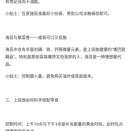
有饱足感而不油腻。
小贴士：在家提前准备好小份装，带到公司冰箱保存即可。
海苔与紫菜卷——咸香可口又低脂
海苔中含有丰富的碘、铁、钙等微量元素，是上班族健康的“嘴巴慰
藉品”。特别是那些容易嘴馋又怕发胖的人，海苔是一种理想替代
品。
小贴士：控制摄入量，避免购买油炸或高盐版本。
三、上班族如何科学搭配零食
控制时间：上午10点与下午3点是补充能量的黄金时段，此时吃点